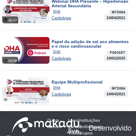
Webinar DHA Presente – Hipertensão
Arterial Secundária
DHA
ÍNTEGRA
Cardiologia
24/04/2021
40:17
Papel da adição de sal aos alimentos
e o risco cardiovascular
DHA
PODCAST
Cardiologia
10/02/2025
03:08
Equipe Multiprofissional
DHA
ÍNTEGRA
Cardiologia
24/04/2021
Quem
Lives
Instituições
Desenvolvido
Somos
Cursos
Profissionais
Vídeos
Grupos