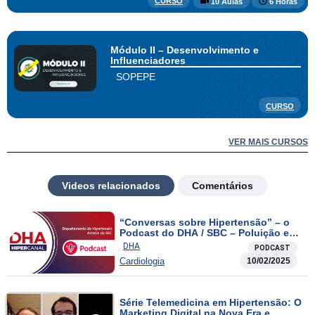
CURSO
10 Aulas
6 Horas
Módulo II – Desenvolvimento e
Influenciadores
SOPEPE
CURSO
VER MAIS CURSOS
Videos relacionados
Comentários
“Conversas sobre Hipertensão” – o
Podcast do DHA / SBC – Poluição e
hipertensão
DHA
PODCAST
Cardiologia
10/02/2025
Série Telemedicina em Hipertensão: O
Marketing Digital na Nova Era e