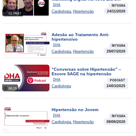
Relação Médico-Paciente
DHA
ÍNTEGRA
,
Cardiologia
Hipertensão
24/11/2020
01:04:47
Adesão ao Tratamento Anti-
hipertensivo
DHA
ÍNTEGRA
,
Cardiologia
Hipertensão
29/07/2020
“Conversas sobre Hipertensão” –
Escore SAGE na hipertensão
DHA
PODCAST
Cardiologia
24/03/2025
06:15
Hipertensão no Jovem
DHA
ÍNTEGRA
,
Cardiologia
Hipertensão
08/06/2020