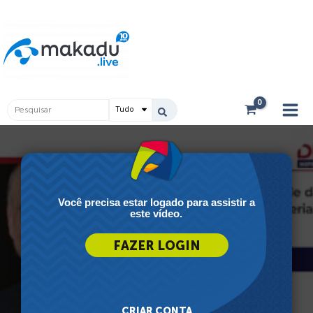
Ir
Main
para
Men
o
conteúdo
Pesquisar
...
Você precisa estar logado para assistir a
este vídeo.