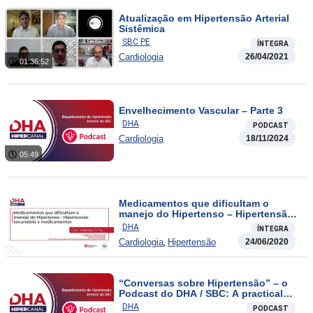
Atualização em Hipertensão Arterial
Sistêmica
SBC PE
ÍNTEGRA
Cardiologia
26/04/2021
01:36:52
Envelhecimento Vascular – Parte 3
DHA
PODCAST
Cardiologia
18/11/2024
05:49
Medicamentos que dificultam o
manejo do Hipertenso – Hipertensão
secundária a medicamentos
DHA
ÍNTEGRA
,
Cardiologia
Hipertensão
24/06/2020
“Conversas sobre Hipertensão” – o
Podcast do DHA / SBC: A practical
approach to assessment of non-ad
DHA
PODCAST