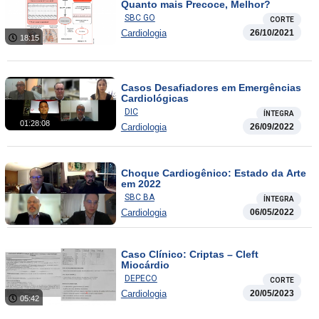
Quanto mais Precoce, Melhor?
SBC GO
CORTE
Cardiologia
26/10/2021
18:15
Casos Desafiadores em Emergências
Cardiológicas
DIC
ÍNTEGRA
01:28:08
Cardiologia
26/09/2022
Choque Cardiogênico: Estado da Arte
em 2022
SBC BA
ÍNTEGRA
Cardiologia
06/05/2022
Caso Clínico: Criptas – Cleft
Miocárdio
DEPECO
CORTE
Cardiologia
20/05/2023
05:42