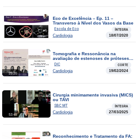
Eco de Excelência – Ep. 11 –
Transverso à Nível dos Vasos da Base
Escola de Eco
ÍNTEGRA
Cardiologia
18/07/2020
Tomografia e Ressonância na
avaliação de estenoses de próteses
valvares mitral e aórtica: quando
DIC
CORTE
usar?
Cardiologia
19/02/2024
25:20
Cirurgia minimamente invasiva (MICS)
ou TAVI
SBC MT
ÍNTEGRA
Cardiologia
27/03/2025
53:45
Reconhecimento e Tratamento da FA: