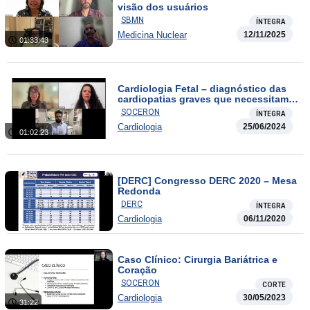
visão dos usuários
SBMN
ÍNTEGRA
Medicina Nuclear
12/11/2025
01:33:43
Cardiologia Fetal – diagnóstico das
cardiopatias graves que necessitam
de intervenção fetal ou neonatal
SOCERON
ÍNTEGRA
Cardiologia
25/06/2024
01:02:23
[DERC] Congresso DERC 2020 – Mesa
Redonda
DERC
ÍNTEGRA
Cardiologia
06/11/2020
Caso Clínico: Cirurgia Bariátrica e
Coração
SOCERON
CORTE
Cardiologia
30/05/2023
31:22