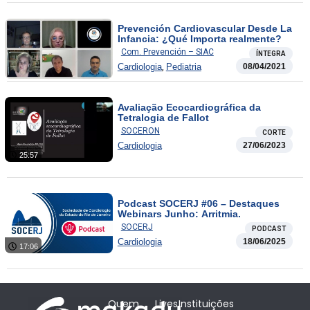
Prevención Cardiovascular Desde La
Infancia: ¿Qué Importa realmente?
Com. Prevención – SIAC
ÍNTEGRA
,
Cardiologia
Pediatria
08/04/2021
Avaliação Ecocardiográfica da
Tetralogia de Fallot
SOCERON
CORTE
Cardiologia
27/06/2023
25:57
Podcast SOCERJ #06 – Destaques
Webinars Junho: Arritmia.
SOCERJ
PODCAST
Cardiologia
18/06/2025
17:06
Quem
Lives
Instituições