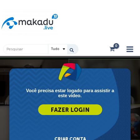
Ir
Main
para
Men
o
conteúdo
Pesquisar
...
Você precisa estar logado para assistir a
este vídeo.