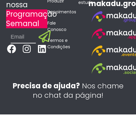
Produzir
makadu.gr
estudo
nossa
Depoimentos
Programação
Semanal
Fale
Conosco
Submit
Email
Termos e
F
I
L
Condições
a
n
i
c
s
n
e
t
k
b
a
e
Precisa de ajuda?
Nos chame
o
g
d
no chat da página!
o
r
i
k
a
n
m