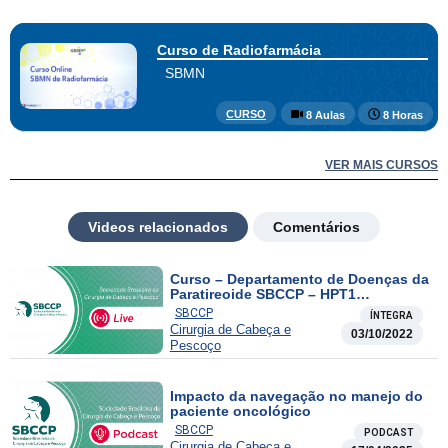
Curso de Radiofarmácia
SBMN
CURSO
8 Aulas
8 Horas
VER MAIS CURSOS
Videos relacionados
Comentários
Curso – Departamento de Doenças da
Paratireoide SBCCP – HPT1
Recidivado
SBCCP
ÍNTEGRA
Cirurgia de Cabeça e
03/10/2022
Pescoço
Impacto da navegação no manejo do
paciente oncológico
SBCCP
PODCAST
Cirurgia de Cabeça e