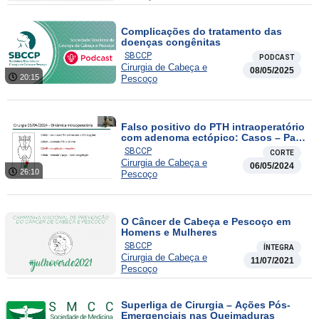
Complicações do tratamento das
doenças congênitas
SBCCP
PODCAST
Cirurgia de Cabeça e
08/05/2025
20:15
Pescoço
Falso positivo do PTH intraoperatório
com adenoma ectópico: Casos – Parte
3
SBCCP
CORTE
Cirurgia de Cabeça e
06/05/2024
26:10
Pescoço
O Câncer de Cabeça e Pescoço em
Homens e Mulheres
SBCCP
ÍNTEGRA
Cirurgia de Cabeça e
11/07/2021
Pescoço
Superliga de Cirurgia – Ações Pós-
Emergenciais nas Queimaduras