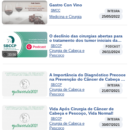
Gastro Con Vino
SMCC
ÍNTEGRA
Medicina e Cirurgia
25/05/2022
O declínio das cirurgias abertas para
o tratamento dos tumor iniciais da
laringe
SBCCP
PODCAST
Cirurgia de Cabeça e
26/11/2024
33:56
Pescoço
A Importância do Diagnóstico Precoce
na Prevenção do Câncer de Cabeça e
Pescoço
SBCCP
ÍNTEGRA
Cirurgia de Cabeça e
21/07/2021
Pescoço
Vida Após Cirurgia de Câncer de
Cabeça e Pescoço, Vida Normal!
SBCCP
ÍNTEGRA
Cirurgia de Cabeça e
30/07/2021
Pescoço