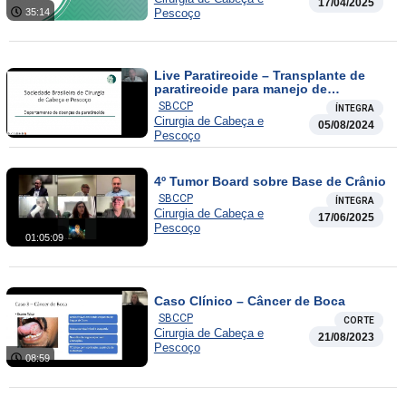
17/04/2025
35:14
Pescoço
Live Paratireoide – Transplante de
paratireoide para manejo de
hipoparatireoidismo pós-
SBCCP
ÍNTEGRA
tireoidectomia
Cirurgia de Cabeça e
05/08/2024
Pescoço
4º Tumor Board sobre Base de Crânio
SBCCP
ÍNTEGRA
Cirurgia de Cabeça e
17/06/2025
Pescoço
01:05:09
Caso Clínico – Câncer de Boca
SBCCP
CORTE
Cirurgia de Cabeça e
21/08/2023
Pescoço
08:59