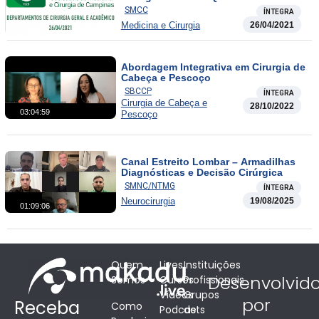
SMCC
ÍNTEGRA
Medicina e Cirurgia
26/04/2021
Abordagem Integrativa em Cirurgia de
Cabeça e Pescoço
SBCCP
ÍNTEGRA
Cirurgia de Cabeça e
28/10/2022
03:04:59
Pescoço
Canal Estreito Lombar – Armadilhas
Diagnósticas e Decisão Cirúrgica
SMNC/NTMG
ÍNTEGRA
Neurocirurgia
19/08/2025
01:09:06
Quem
Lives
Instituições
Desenvolvid
Somos
Cursos
Profissionais
Vídeos
Grupos
por
Receba
Como
Podcasts
de