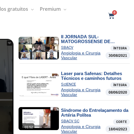
os gratuitos
Premium
0
C
a
r
t
II JORNADA SUL-
MATOGROSSENSE DE
ANGIOLOGIA E CIRURGIA
SBACV
ÍNTEGRA
VASCULAR-SBACV-MS –
Angiologia e Cirurgia
Tratamento de Varizes no
30/08/2021
Vascular
Consultório
Laser para Safenas: Detalhes
Técnicos e caminhos futuros
ScIENCE
ÍNTEGRA
Angiologia e Cirurgia
08/06/2020
Vascular
Síndrome do Entrelaçamento da
Artéria Polítea
SBACV SC
CORTE
Angiologia e Cirurgia
01:52
18/04/2023
Vascular