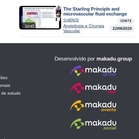
The Starling Principle and
microvascular fluid exchange
ScIENCE
CORTE
Angiologia e Cirurgia
27:47
22/06/2020
Vascular
Desenvolvido por
makadu.group
ções
ionais
 de estudo