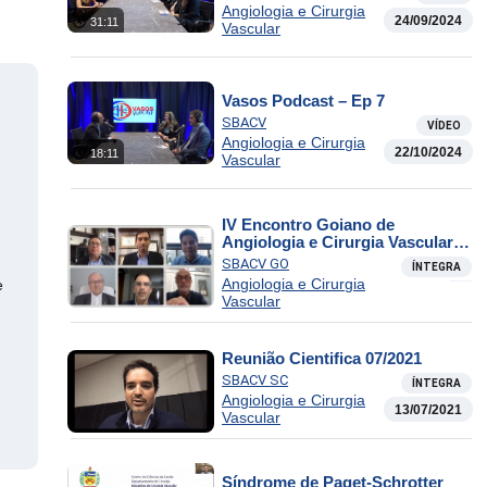
Angiologia e Cirurgia
24/09/2024
31:11
Vascular
Vasos Podcast – Ep 7
SBACV
VÍDEO
Angiologia e Cirurgia
22/10/2024
18:11
Vascular
IV Encontro Goiano de
Angiologia e Cirurgia Vascular e
Endovascular – PARTE I
SBACV GO
ÍNTEGRA
Angiologia e Cirurgia
e
Vascular
Reunião Cientifica 07/2021
SBACV SC
ÍNTEGRA
Angiologia e Cirurgia
13/07/2021
Vascular
Síndrome de Paget-Schrotter