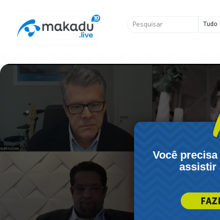
Ir
para
Pesquisar
o
...
conteúdo
Você precisa
assistir