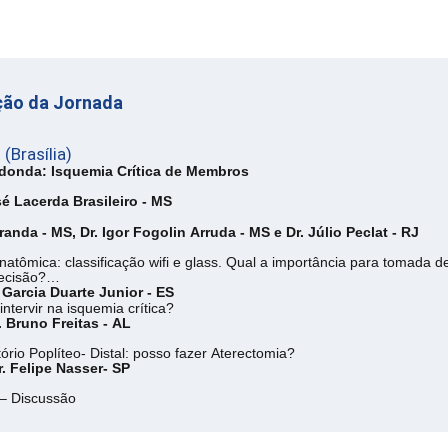
ão da Jornada
(Brasília)
donda: Isquemia Crítica de Membros
sé Lacerda Brasileiro - MS
randa - MS, Dr. Igor Fogolin Arruda - MS e Dr. Júlio Peclat - RJ
mica: classificação wifi e glass. Qual a importância para tomada d
ecisão?
d Garcia Duarte Junior - ES
ntervir na isquemia crítica?
. Bruno Freitas - AL
tório Poplíteo- Distal: posso fazer Aterectomia?
r. Felipe Nasser- SP
 – Discussão