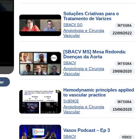
Soluções Criativas para o
Tratamento de Varizes
SBACV GO
ÍNTEGRA
Angiologia e Cirurgia
22/09/2022
Vascular
[SBACV MS] Mesa Redonda:
Doenças da Aorta
SBACV
ÍNTEGRA
Angiologia e Cirurgia
29/08/2020
Vascular
ar
Hemodynamic principles applied
to vascular practice
ScIENCE
ÍNTEGRA
Angiologia e Cirurgia
15/06/2020
Vascular
Vasos Podcast – Ep 3
SBACV
VÍDEO