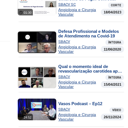
SBACV SC
CORTE
Angiologia e Cirurgia
18/04/2023
01:30
Vascular
Defesa Profissional e Modelos
de Atendimento na Covid-19
SBACV
ÍNTEGRA
Angiologia e Cirurgia
11/06/2020
Vascular
Qual o momento ideal de
revascularização carotidea após
evento isquêmico agudo?
SBACV
ÍNTEGRA
Angiologia e Cirurgia
15/04/2021
Vascular
Vasos Podcast – Ep12
SBACV
VÍDEO
Angiologia e Cirurgia
26/11/2024
24:52
Vascular