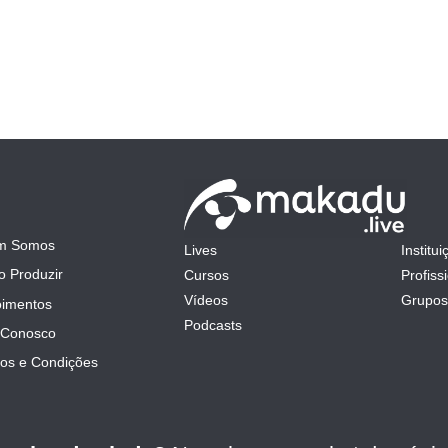
m Somos
Lives
Institui
mit
 Produzir
Cursos
Profiss
Vídeos
Grupos
imentos
Podcasts
 Conosco
os e Condições