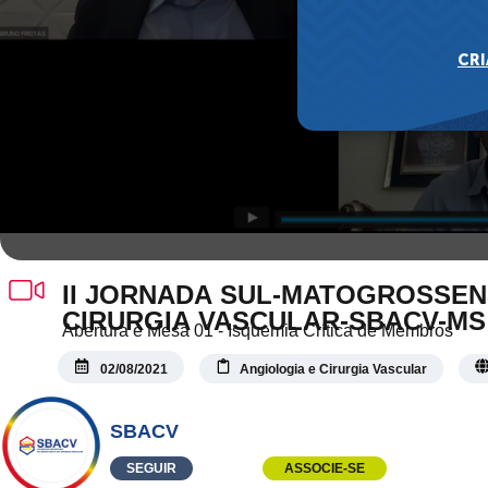
II JORNADA SUL-MATOGROSSEN
CIRURGIA VASCULAR-SBACV-MS – 
Abertura e Mesa 01 - Isquemia Crítica de Membros
Membros
02/08/2021
Angiologia e Cirurgia Vascular
SBACV
SEGUIR
ASSOCIE-SE