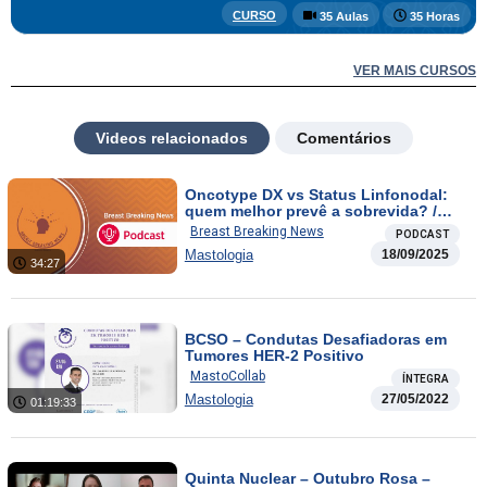
CURSO
35 Aulas
35 Horas
VER MAIS CURSOS
Videos relacionados
Comentários
Oncotype DX vs Status Linfonodal:
quem melhor prevê a sobrevida? /
Ensaio clinico-patológico que
Breast Breaking News
PODCAST
identifica pacientes ER+/HER2– de
Mastologia
18/09/2025
alto risco porém com baixo risco de
34:27
recidiva
BCSO – Condutas Desafiadoras em
Tumores HER-2 Positivo
MastoCollab
ÍNTEGRA
Mastologia
27/05/2022
01:19:33
Quinta Nuclear – Outubro Rosa –