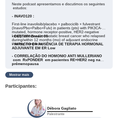
Neste podcast apresentamos e discutimos os seguintes
estudos:
- INAVO120 :
First-line inavolisib/placebo + palbociclib + fulvestrant
(Inavo/Pbo+Palbo+Fulv) in patients (pts) with PIK3CA-
mutated, hormone receptor-positive, HER2‑negative
locally advanced/metastatic breast cancer who relapsed
- DESTINY Breast 06
during/within 12 months (mo) of adjuvant endocrine
therapy completion
- IMPACTO DA AUSÊNCIA DE TERAPIA HORMONAL
ADJUVANTE EM ER Low
- CORRELAÇÃO DO HOMONIO ANTI MULLERIANO
com RxPONDER em pacientes RE+HER2 neg na
prémenopausa
Mostrar mais
Participantes:
Débora Gagliato
Palestrante