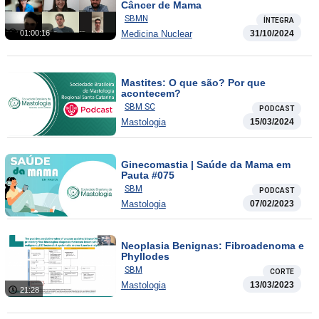
Câncer de Mama
SBMN
ÍNTEGRA
Medicina Nuclear
31/10/2024
01:00:16
Mastites: O que são? Por que
acontecem?
SBM SC
PODCAST
Mastologia
15/03/2024
Ginecomastia | Saúde da Mama em
Pauta #075
SBM
PODCAST
Mastologia
07/02/2023
Neoplasia Benignas: Fibroadenoma e
Phyllodes
SBM
CORTE
Mastologia
13/03/2023
21:28