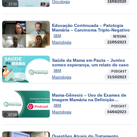
Oncologia
18/08/2020
17:10
Educação Continuada – Patologia
Mamária – Carcinoma Triplo-Negativo
SBM
ÍNTEGRA
Mastologia
22/05/2023
Saúde da Mama em Pauta – Juntos
somos esperança, um relato de caso
SBM
PODCAST
Mastologia
31/10/2023
Mama-Gênesis – Uso de Exames de
Imagem Mamária na Definição
Cirúrgica: Ressonância para Todas?
SBM
PODCAST
Mastologia
04/04/2023
07:00
Questões Atuais do Tratamento