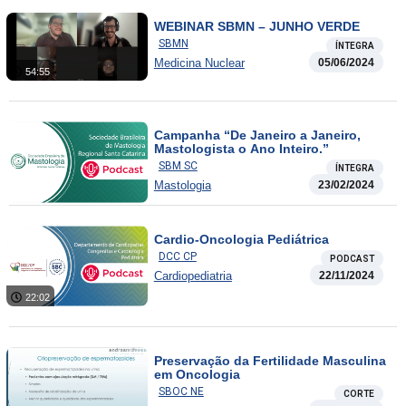
WEBINAR SBMN – JUNHO VERDE
SBMN
ÍNTEGRA
Medicina Nuclear
05/06/2024
54:55
Campanha “De Janeiro a Janeiro,
Mastologista o Ano Inteiro.”
SBM SC
ÍNTEGRA
Mastologia
23/02/2024
Cardio-Oncologia Pediátrica
DCC CP
PODCAST
Cardiopediatria
22/11/2024
22:02
Preservação da Fertilidade Masculina
em Oncologia
SBOC NE
CORTE