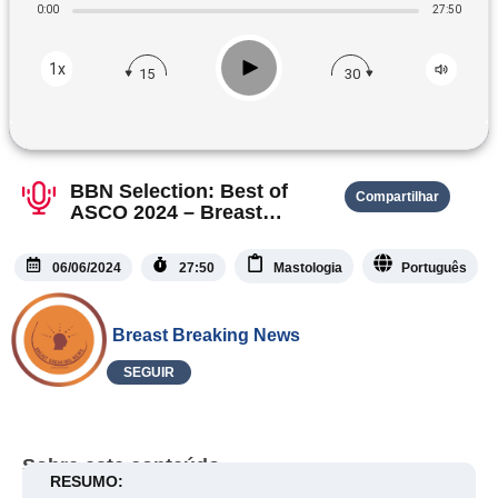
0:00
27:50
Play
1x
15
30
BBN Selection: Best of
Compartilhar
ASCO 2024 – Breast
Cancer
06/06/2024
27:50
Mastologia
Português
Breast Breaking News
SEGUIR
Sobre este conteúdo
RESUMO: