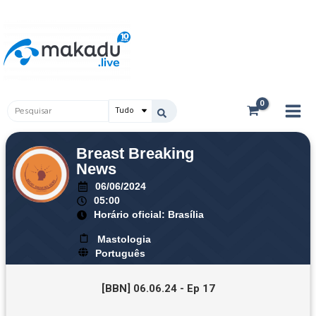
Ir
Main
para
Men
o
conteúdo
Pesquisar
...
Breast Breaking
News
06/06/2024
05:00
Horário oficial: Brasília
Mastologia
Português
[BBN] 06.06.24 - Ep 17