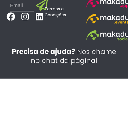
Submit
Email
Termos e
F
I
L
Condições
a
n
i
c
s
n
e
t
k
b
a
e
Precisa de ajuda?
Nos chame
o
g
d
no chat da página!
o
r
i
k
a
n
m