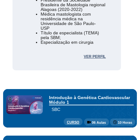
Brasileira de Mastologia regional
Alagoas (2020-2022)
Médica mastologista com
residência médica na
Universidade de São Paulo-
USP
Título de especialista (TEMA)
pela SBM;
Especialização em cirurgia
reconstrutiva e reparadora pelo
Centro de Treinamento em
Oncoplastia (CTO) Hospital de
VER PERFIL
Amor em Barretos;
Mastologista da Santa Casa de
Misericórdia de Maceió- AL.
Introdução à Genética Cardiovascular
Módulo 1
SBC
CURSO
06 Aulas
10 Horas