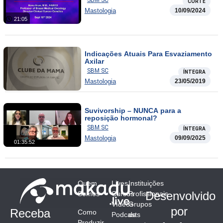
SBM SC
CORTE
Mastologia
10/09/2024
21:05
Indicações Atuais Para Esvaziamento
Axilar
SBM SC
ÍNTEGRA
Mastologia
23/05/2019
Suvivorship – NUNCA para a
reposição hormonal?
SBM SC
ÍNTEGRA
Mastologia
09/09/2025
01:35:52
Quem
Lives
Instituições
Desenvolvido
Somos
Cursos
Profissionais
Vídeos
Grupos
por
Receba
Como
Podcasts
de
Produzir