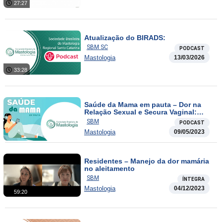
27:27
Atualização do BIRADS:
SBM SC
PODCAST
Mastologia
13/03/2026
33:28
Saúde da Mama em pauta – Dor na
Relação Sexual e Secura Vaginal:
Como Melhorar?
SBM
PODCAST
Mastologia
09/05/2023
Residentes – Manejo da dor mamária
no aleitamento
SBM
ÍNTEGRA
Mastologia
04/12/2023
59:20