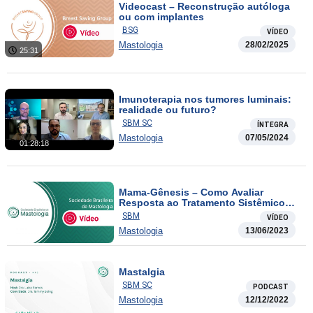
Videocast – Reconstrução autóloga
ou com implantes
BSG
VÍDEO
Mastologia
28/02/2025
25:31
Imunoterapia nos tumores luminais:
realidade ou futuro?
SBM SC
ÍNTEGRA
Mastologia
07/05/2024
01:28:18
Mama-Gênesis – Como Avaliar
Resposta ao Tratamento Sistêmico
Neoadjuvante
SBM
VÍDEO
Mastologia
13/06/2023
Mastalgia
SBM SC
PODCAST
Mastologia
12/12/2022