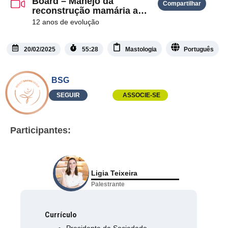
Board – Manejo da
Compartilhar
reconstrução mamária a
longo prazo
12 anos de evolução
20/02/2025
55:28
Mastologia
Português
BSG
SEGUIR
ASSOCIE-SE
Participantes:
Ligia Teixeira
Palestrante
Currículo
Presidente da Sociedade