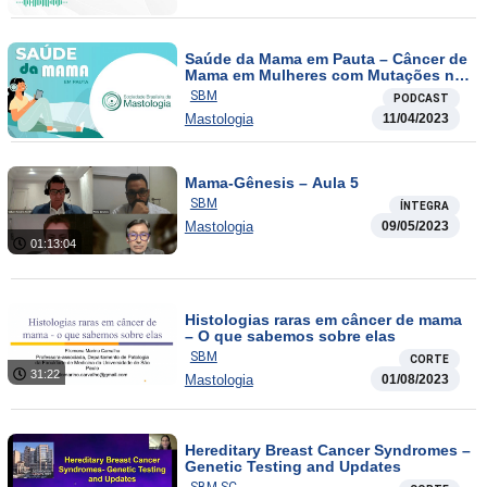
Saúde da Mama em Pauta – Câncer de
Mama em Mulheres com Mutações no
Genes BRCA1 e BRCA2
SBM
PODCAST
Mastologia
11/04/2023
Mama-Gênesis – Aula 5
SBM
ÍNTEGRA
Mastologia
09/05/2023
01:13:04
Histologias raras em câncer de mama
– O que sabemos sobre elas
SBM
CORTE
31:22
Mastologia
01/08/2023
Hereditary Breast Cancer Syndromes –
Genetic Testing and Updates