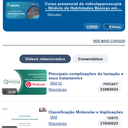
Curso presencial de videolaparoscopia
– Módulo de Habilidades Básicas em
Videolaparoscopia
Simutec
CURSO
8 Horas
VER MAIS CURSOS
Videos relacionados
Comentários
Principais complicações da lactação e
seus tratamentos
SBM SC
PODCAST
Mastologia
21/08/2024
34:58
Classificação Molecular e Implicações
SBM
CORTE
Mastologia
17/04/2023