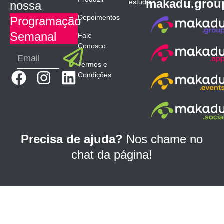
makadu.grou
estudo
nossa
Depoimentos
Programação
Semanal
Fale
Conosco
Submit
Email
Termos e
F
I
L
Condições
a
n
i
c
s
n
e
t
k
b
a
e
Precisa de ajuda?
Nos chame no
o
g
d
chat da página!
o
r
i
k
a
n
m