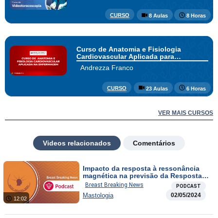
CURSO
8 Aulas
8 Horas
Curso de Anatomia e Fisiologia
Cardiovascular Aplicada para
Enfermagem
Andrezza Franco
CURSO
23 Aulas
6 Horas
VER MAIS CURSOS
Videos relacionados
Comentários
Impacto da resposta à ressonância
magnética na previsão da Resposta
Tumoral Axilar pós QTNeoadjuv. em
Breast Breaking News
PODCAST
pacientes com axila cN1-3
Mastologia
02/05/2024
12:02