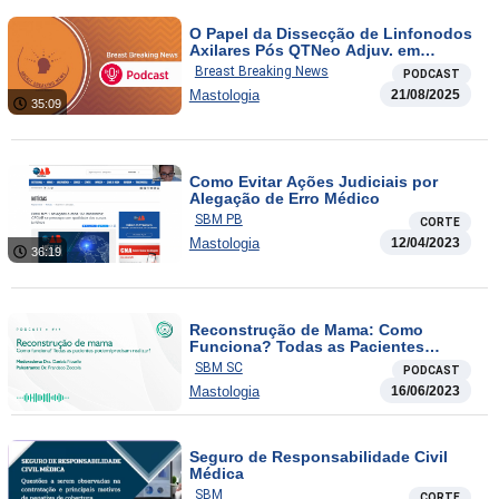
O Papel da Dissecção de Linfonodos
Axilares Pós QTNeo Adjuv. em
pacientes com Câncer de Mama e
Breast Breaking News
PODCAST
Doença Linfonodal Residual e
Mastologia
21/08/2025
Seguimento Imaginológico Cerebral:
35:09
necessário ou exagero?
Como Evitar Ações Judiciais por
Alegação de Erro Médico
SBM PB
CORTE
Mastologia
12/04/2023
36:19
Reconstrução de Mama: Como
Funciona? Todas as Pacientes
Podem/Precisam Realizar?
SBM SC
PODCAST
Mastologia
16/06/2023
Seguro de Responsabilidade Civil
Médica
SBM
CORTE