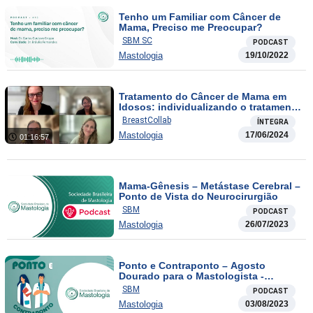
Tenho um Familiar com Câncer de
Mama, Preciso me Preocupar?
SBM SC
PODCAST
Mastologia
19/10/2022
Tratamento do Câncer de Mama em
Idosos: individualizando o tratamento
e minimizando riscos
BreastCollab
ÍNTEGRA
Mastologia
17/06/2024
01:16:57
Mama-Gênesis – Metástase Cerebral –
Ponto de Vista do Neurocirurgião
SBM
PODCAST
Mastologia
26/07/2023
Ponto e Contraponto – Agosto
Dourado para o Mastologista -
Amamentação e Complicações
SBM
PODCAST
Mastologia
03/08/2023