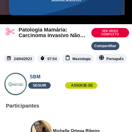
Patologia Mamária:
VER VÍDEO
Carcinoma Invasivo Não
COMPLETO
Especial
Compartilhar
24/04/2023
07:54
Mastologia
Português
SBM
SEGUIR
ASSOCIE-SE
Participantes
Michelle Ortega Ribeiro