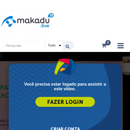
Ir
Main
para
Men
o
conteúdo
Pesquisar
...
Você precisa estar logado para assistir a
este vídeo.