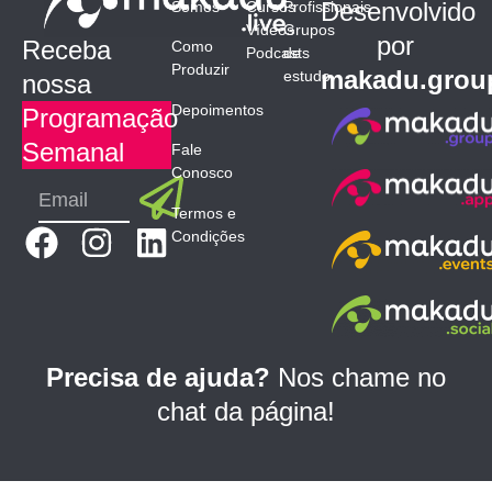
Desenvolvido
Somos
Cursos
Profissionais
Vídeos
Grupos
por
Receba
Como
Podcasts
de
Produzir
makadu.grou
estudo
nossa
Depoimentos
Programação
Semanal
Fale
Conosco
Submit
Email
Termos e
F
I
L
Condições
a
n
i
c
s
n
e
t
k
b
a
e
Precisa de ajuda?
Nos chame no
o
g
d
chat da página!
o
r
i
k
a
n