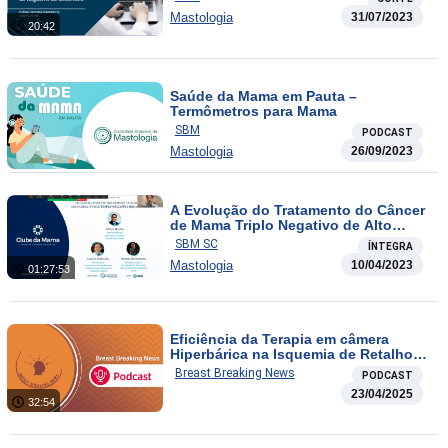
Mastologia
31/07/2023
20:42
Saúde da Mama em Pauta –
Termômetros para Mama
SBM
PODCAST
Mastologia
26/09/2023
A Evolução do Tratamento do Câncer
de Mama Triplo Negativo de Alto
Risco
SBM SC
ÍNTEGRA
Mastologia
10/04/2023
01:27:53
Eficiência da Terapia em câmera
Hiperbárica na Isquemia de Retalhos
Cutâneos em Reconstrução Mamária e
Breast Breaking News
PODCAST
O Impacto da Omissão da Terapia
23/04/2025
Endócrina em Câncer de Mama “RE
32:54
Low”