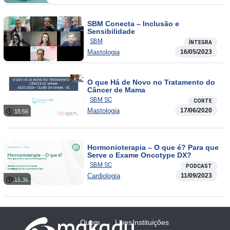
SBM Conecta – Inclusão e
Sensibilidade
SBM
ÍNTEGRA
Mastologia
16/05/2023
O que Há de Novo no Tratamento do
Câncer de Mama
SBM SC
CORTE
Mastologia
17/06/2020
15:56
Hormonioterapia – O que é? Para que
Serve o Exame Oncotype DX?
SBM SC
PODCAST
Cardiologia
11/09/2023
15:36
Quem
Lives
Instituições