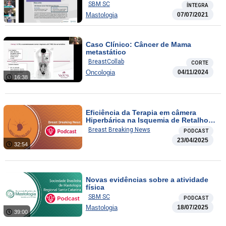
SBM SC
ÍNTEGRA
Mastologia
07/07/2021
Caso Clínico: Câncer de Mama
metastático
BreastCollab
CORTE
Oncologia
04/11/2024
16:38
Eficiência da Terapia em câmera
Hiperbárica na Isquemia de Retalhos
Cutâneos em Reconstrução Mamária e
Breast Breaking News
PODCAST
O Impacto da Omissão da Terapia
23/04/2025
Endócrina em Câncer de Mama “RE
32:54
Low”
Novas evidências sobre a atividade
física
SBM SC
PODCAST
Mastologia
18/07/2025
39:00