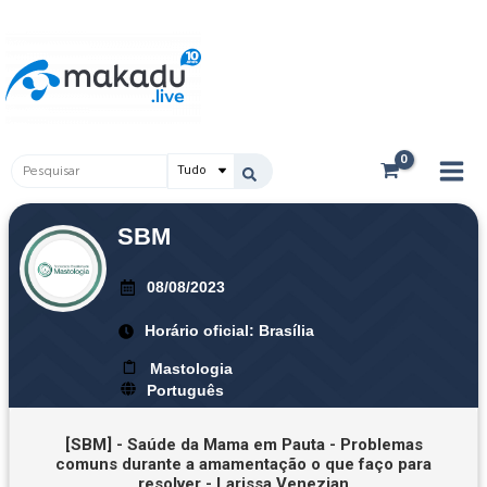
Ir
Main
para
Men
o
conteúdo
Pesquisar
...
SBM
08/08/2023
Horário oficial: Brasília
Mastologia
Português
[SBM] - Saúde da Mama em Pauta - Problemas
comuns durante a amamentação o que faço para
resolver - Larissa Venezian