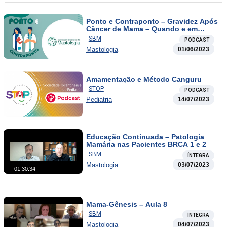
Ponto e Contraponto – Gravidez Após
Câncer de Mama – Quando e em
Quais Casos Liberar?
SBM
PODCAST
Mastologia
01/06/2023
Amamentação e Método Canguru
STOP
PODCAST
Pediatria
14/07/2023
Educação Continuada – Patologia
Mamária nas Pacientes BRCA 1 e 2
SBM
ÍNTEGRA
Mastologia
03/07/2023
01:30:34
Mama-Gênesis – Aula 8
SBM
ÍNTEGRA
Mastologia
04/07/2023