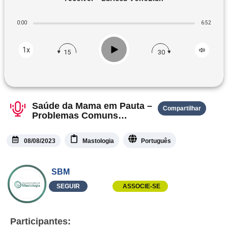
0:00
6:52
Play
1x
15
30
Saúde da Mama em Pauta –
Compartilhar
Problemas Comuns
Durante a Amamentação: O
que Faço para Resolver?
08/08/2023
Mastologia
Português
SBM
SEGUIR
ASSOCIE-SE
Participantes: