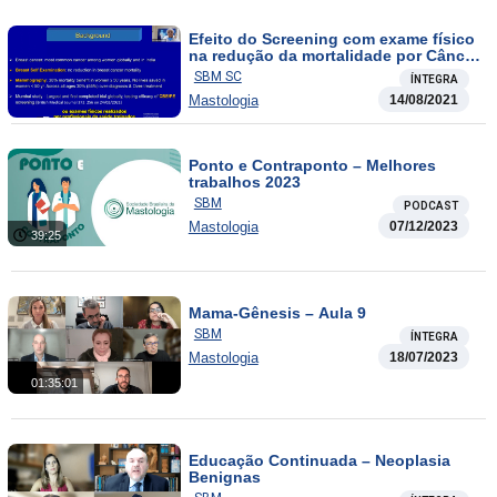
Efeito do Screening com exame físico
na redução da mortalidade por Câncer
de Mama
SBM SC
ÍNTEGRA
Mastologia
14/08/2021
Ponto e Contraponto – Melhores
trabalhos 2023
SBM
PODCAST
Mastologia
07/12/2023
39:25
Mama-Gênesis – Aula 9
SBM
ÍNTEGRA
Mastologia
18/07/2023
01:35:01
Educação Continuada – Neoplasia
Benignas