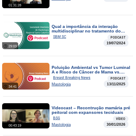
01:31:28
Qual a importância da interação
multidisciplinar no tratamento do
câncer de mama?
SBM SC
PODCAST
19/07/2024
29:03
Poluição Ambiental vs Tumor Luminal
A e Risco de Câncer de Mama vs.
Contracepção Hormonal
Breast Breaking News
PODCAST
Mastologia
13/11/2025
34:41
Videocast – Recontrução mamária pré
peitoral com expansores teciduais
BSG
VÍDEO
Mastologia
30/01/2026
00:43:19