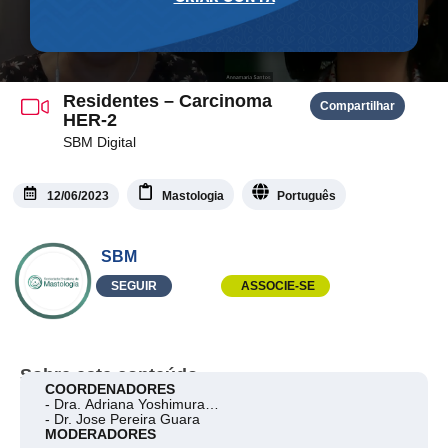
Residentes – Carcinoma
Compartilhar
HER-2
SBM Digital
12/06/2023
Mastologia
Português
SBM
SEGUIR
ASSOCIE-SE
Sobre este conteúdo
COORDENADORES
- Dra. Adriana Yoshimura
- Dr. Jose Pereira Guara
MODERADORES