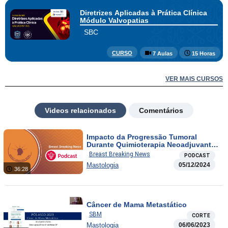
Diretrizes Aplicadas à Prática Clínica
Módulo Valvopatias
SBC
CURSO
7 Aulas
15 Horas
VER MAIS CURSOS
Videos relacionados
Comentários
Impacto da Progressão Tumoral
Durante Quimioterapia Neoadjuvante
na Sobrevida em Pacientes com
Breast Breaking News
PODCAST
Câncer de Mama / HELEN-006 Trial :
Mastologia
05/12/2024
Descalonando o Regime
36:28
Neoadjuvante para Câncer de Mama
HER2-Positivo
Câncer de Mama Metastático
SBM
CORTE
Mastologia
06/06/2023