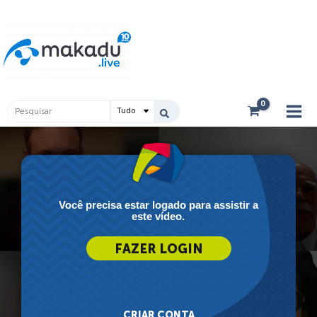
Ir
Main
para
Men
o
conteúdo
Pesquisar
...
Você precisa estar logado para assistir a
este vídeo.