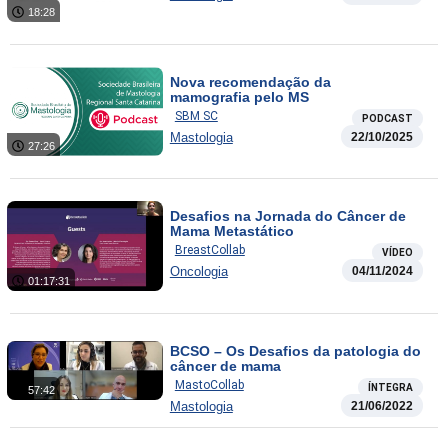
18:28
Nova recomendação da
mamografia pelo MS
SBM SC
PODCAST
Mastologia
22/10/2025
27:26
Desafios na Jornada do Câncer de
Mama Metastático
BreastCollab
VÍDEO
Oncologia
04/11/2024
01:17:31
BCSO – Os Desafios da patologia do
câncer de mama
MastoCollab
ÍNTEGRA
57:42
Mastologia
21/06/2022