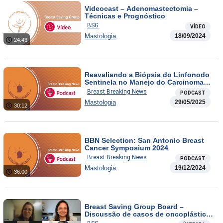
Videocast – Adenomastectomia –
Técnicas e Prognóstico
BSG
VÍDEO
Mastologia
18/09/2024
24:43
Reavaliando a Biópsia do Linfonodo
Sentinela no Manejo do Carcinoma
Mamário Microinvasivo e Impacto
Breast Breaking News
PODCAST
prognóstico dos Beta-Bloqueadores
Mastologia
29/05/2025
em Tumores Triplo Negativos e
30:12
Luminais B Like: evidências de uma
coorte populacional
BBN Selection: San Antonio Breast
Cancer Symposium 2024
Breast Breaking News
PODCAST
Mastologia
19/12/2024
36:00
Breast Saving Group Board –
Discussão de casos de oncoplástica:
conduta frente às complicações