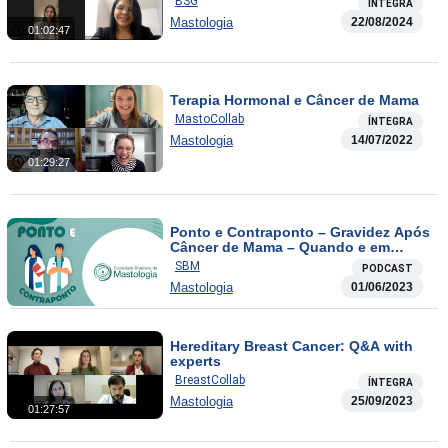
BSG
ÍNTEGRA
Mastologia
22/08/2024
01:02:47
Terapia Hormonal e Câncer de Mama
MastoCollab
ÍNTEGRA
Mastologia
14/07/2022
01:29:27
Ponto e Contraponto – Gravidez Após
Câncer de Mama – Quando e em
Quais Casos Liberar?
SBM
PODCAST
Mastologia
01/06/2023
Hereditary Breast Cancer: Q&A with
experts
BreastCollab
ÍNTEGRA
Mastologia
25/09/2023
01:27:57