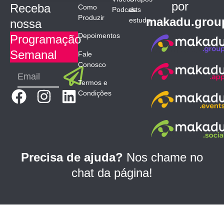
por
Receba
Como
Podcasts
de
Produzir
makadu.grou
estudo
nossa
Depoimentos
Programação
Semanal
Fale
Conosco
Submit
Email
Termos e
F
I
L
Condições
a
n
i
c
s
n
e
t
k
b
a
e
Precisa de ajuda?
Nos chame no
o
g
d
chat da página!
o
r
i
k
a
n
m