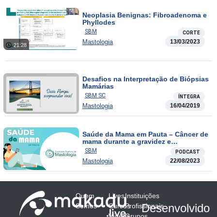
Neoplasia Benignas: Fibroadenoma e
Phyllodes
SBM
CORTE
Mastologia
13/03/2023
21:28
Desafios na Interpretação de Biópsias
Mamárias
SBM SC
ÍNTEGRA
Mastologia
16/04/2019
Saúde da Mama em Pauta – Câncer de
mama durante a gravidez e
amamentação
SBM
PODCAST
Mastologia
22/08/2023
Quem
Lives
Instituições
Desenvolvido
Somos
Cursos
Profissionais
Vídeos
Grupos