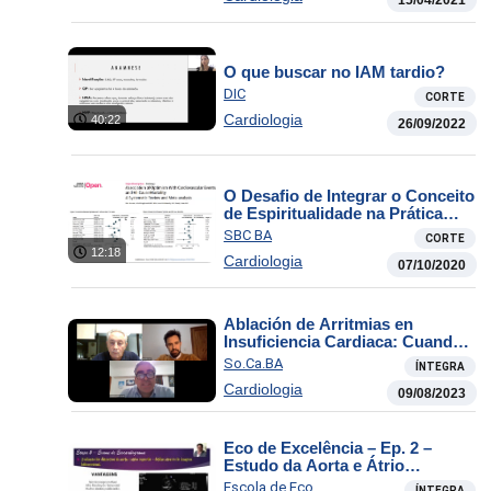
O que buscar no IAM tardio?
DIC
CORTE
Cardiologia
40:22
26/09/2022
O Desafio de Integrar o Conceito
de Espiritualidade na Prática
Clínica
SBC BA
CORTE
12:18
Cardiologia
07/10/2020
Ablación de Arritmias en
Insuficiencia Cardiaca: Cuando
si? Cuando no?
So.Ca.BA
ÍNTEGRA
Cardiologia
09/08/2023
Eco de Excelência – Ep. 2 –
Estudo da Aorta e Átrio
Esquerdo
Escola de Eco
ÍNTEGRA