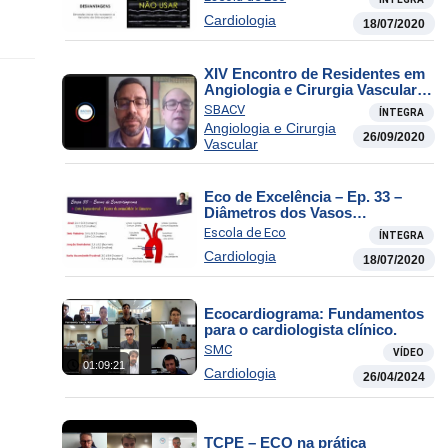
Cardiologia
18/07/2020
XIV Encontro de Residentes em
Angiologia e Cirurgia Vascular
do RJ
SBACV
ÍNTEGRA
Angiologia e Cirurgia
26/09/2020
Vascular
Eco de Excelência – Ep. 33 –
Diâmetros dos Vasos
(Supraesternal)
Escola de Eco
ÍNTEGRA
Cardiologia
18/07/2020
Ecocardiograma: Fundamentos
para o cardiologista clínico.
SMC
VÍDEO
01:09:21
Cardiologia
26/04/2024
TCPE – ECO na prática