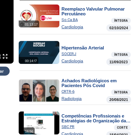
Reemplazo Valvular Pulmonar
Percutáneo
So.Ca.BA
ÍNTEGRA
01:13:17
Cardiologia
02/10/2024
Hipertensão Arterial
SOCERJ
ÍNTEGRA
Cardiologia
00:14:!7
11/09/2023
ar
Achados Radiológicos em
Pacientes Pós Covid
CRTR-6
ÍNTEGRA
Radiologia
20/08/2021
Competências Profissionais e
Estratégias de Organização da
Enfermagem no Pós Operatório
SBC PR
CORTE
do Paciente Cardiopata
16:56
Cardiologia
15/04/2021