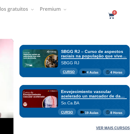
os gratuitos
Premium
0
C
a
r
t
SBGG RJ – Curso de aspectos
raciais na população que vive
com demência
SBGG RJ
CURSO
4 Aulas
4 Horas
Envejecimiento vascular
acelerado un marcador de daño
arterial en las distintas etapas
So.Ca.BA
de la vida
CURSO
19 Aulas
8 Horas
VER MAIS CURSOS