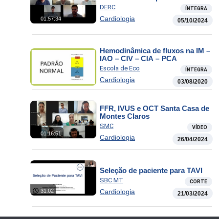
DERC
ÍNTEGRA
Cardiologia
01:57:34
05/10/2024
Hemodinâmica de fluxos na IM –
IAO – CIV – CIA – PCA
Escola de Eco
ÍNTEGRA
Cardiologia
03/08/2020
FFR, IVUS e OCT Santa Casa de
Montes Claros
SMC
VÍDEO
01:16:51
Cardiologia
26/04/2024
Seleção de paciente para TAVI
SBC MT
CORTE
Cardiologia
31:02
21/03/2024