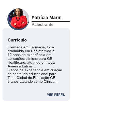
Patrícia Marin
Palestrante
Currículo
Formada em Farmácia, Pós-
gradualda em Radiofarmácia
12 anos de experiência em
aplicações clínicas para GE
Healthcare, atuando em toda
América Latina
3 anos de experiência em criação
de conteúdo educacional para
Time Global de Educação GE
5 anos atuando como Clinical
Marketing Leader em Molecular
Imaging para toda América Latina.
Atualmente atuando como
VER PERFIL
Consultora Clínica de
Desenvolvimento de novos
produtos para Molecular Imaging.