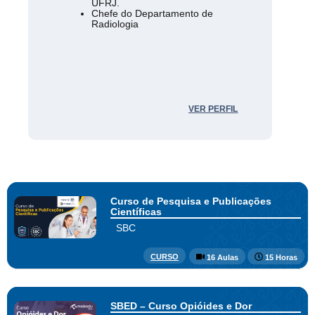
UFRJ.
Chefe do Departamento de
Radiologia
VER PERFIL
Curso de Pesquisa e Publicações
Científicas
SBC
CURSO
16 Aulas
15 Horas
SBED – Curso Opióides e Dor