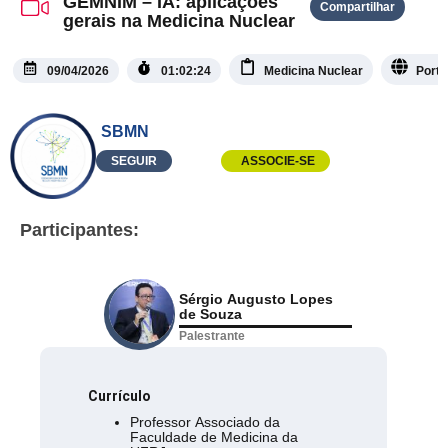
GEMNIM – IA: aplicações
Compartilhar
gerais na Medicina Nuclear
09/04/2026
01:02:24
Medicina Nuclear
Port
SBMN
SEGUIR
ASSOCIE-SE
Participantes:
Sérgio Augusto Lopes
de Souza
Palestrante
Currículo
Professor Associado da
Faculdade de Medicina da