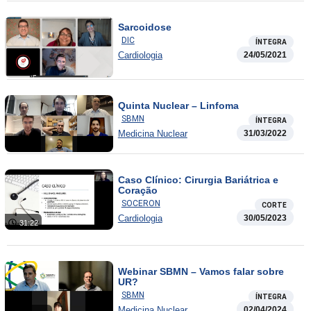
Sarcoidose
DIC
ÍNTEGRA
Cardiologia
24/05/2021
Quinta Nuclear – Linfoma
SBMN
ÍNTEGRA
Medicina Nuclear
31/03/2022
Caso Clínico: Cirurgia Bariátrica e
Coração
SOCERON
CORTE
Cardiologia
30/05/2023
31:22
Webinar SBMN – Vamos falar sobre
UR?
SBMN
ÍNTEGRA
Medicina Nuclear
02/04/2024