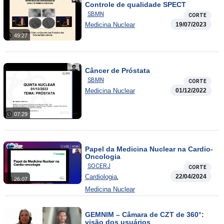
Controle de qualidade SPECT
SBMN
CORTE
Medicina Nuclear
19/07/2023
49:27
Câncer de Próstata
SBMN
CORTE
Medicina Nuclear
01/12/2022
07:29
Papel da Medicina Nuclear na Cardio-
Oncologia
SOCERJ
CORTE
,
Cardiologia
22/04/2024
26:07
Medicina Nuclear
GEMNIM – Câmara de CZT de 360°:
visão dos usuários