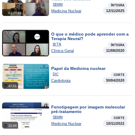
SBMN
ÍNTEGRA
Medicina Nuclear
12/11/2025
01:33:43
O que o médico pode aprender com a
Terapia Neural?
IBTN
ÍNTEGRA
Clínica Geral
11/08/2020
Papel da Medicina nuclear
DIC
CORTE
Cardiologia
30/04/2020
47:51
Fenotipagem por imagem molecular
pré-tratamento
SBMN
CORTE
Medicina Nuclear
10/11/2022
21:04