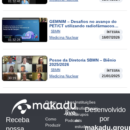
01:32:48
GEMNIM – Desafios no avanço do
PET/CT utilizando radiofármacos
marcadores de receptores de
SBMN
ÍNTEGRA
estrógeno
Medicina Nuclear
16/07/2026
01:32:28
Posse da Diretoria SBMN – Biênio
2025/2026
SBMN
ÍNTEGRA
Medicina Nuclear
21/01/2025
30:19
Quem
Lives
Instituições
Desenvolvido
Somos
Cursos
Profissionais
Vídeos
Grupos
por
Receba
Como
Podcasts
de
Produzir
makadu.grou
estudo
nossa