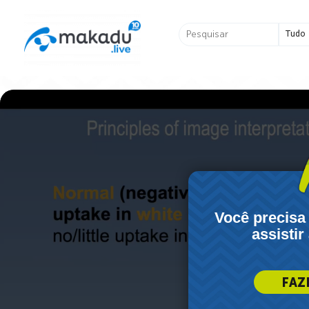
Ir
para
Pesquisar
o
...
conteúdo
Você precisa
assistir