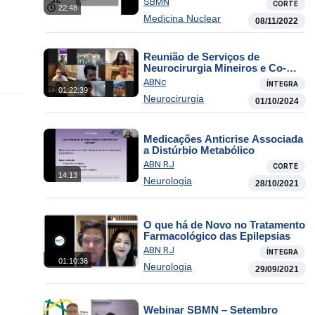
SBMN
CORTE
22:48
Medicina Nuclear
08/11/2022
Reunião de Serviços de
Neurocirurgia Mineiros e Co-
irmãos
ABNc
ÍNTEGRA
01:22:39
Neurocirurgia
01/10/2024
Medicações Anticrise Associada
a Distúrbio Metabólico
ABN RJ
CORTE
14:13
Neurologia
28/10/2021
O que há de Novo no Tratamento
Farmacológico das Epilepsias
ABN RJ
ÍNTEGRA
01:10:36
Neurologia
29/09/2021
Webinar SBMN – Setembro