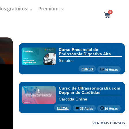
os gratuitos
Premium
0
C
a
r
t
Curso Presencial de
Endoscopia Digestiva Alta
Simutec
CURSO
20 Horas
Curso de Ultrassonografia com
Doppler de Carótidas
Carótida Online
CURSO
35 Aulas
10 Horas
VER MAIS CURSOS