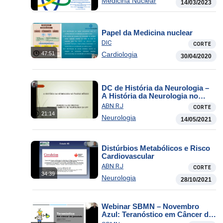
Medicina Nuclear
14/03/2023
Papel da Medicina nuclear
DIC
CORTE
47:51
Cardiologia
30/04/2020
DC de História da Neurologia –
A História da Neurologia no
Ensino Médico
ABN RJ
CORTE
21:14
Neurologia
14/05/2021
Distúrbios Metabólicos e Risco
Cardiovascular
ABN RJ
CORTE
34:39
Neurologia
28/10/2021
Webinar SBMN – Novembro
Azul: Teranóstico em Câncer de
Próstata