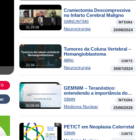
Craniectomia Descompressiva
no Infarto Cerebral Maligno
SMNC/NTMG
ÍNTEGRA
01:29:58
Neurocirurgia
20/08/2024
Tumores da Coluna Vertebral –
Hemangioblastoma
ABNc
CORTE
21:34
Neurocirurgia
30/07/2024
TO
GEMNIM – Teranóstico:
entendendo a importância do
microambiente tumoral
ar
SBMN
ÍNTEGRA
01:05:49
Medicina Nuclear
25/06/2026
PET/CT em Neoplasia Colorretal
SBMN
CORTE