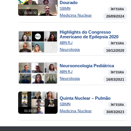
Dourado
SBMN
ÍNTEGRA
01:00:32
Medicina Nuclear
26/09/2024
Highlights do Congresso
Americano de Epilepsia 2020
ABN RJ
ÍNTEGRA
Neurologia
16/12/2020
Neurooncologia Pediátrica
ABN RJ
ÍNTEGRA
Neurologia
16/03/2021
Quinta Nuclear – Pulmão
SBMN
ÍNTEGRA
Medicina Nuclear
01:03:35
30/03/2023