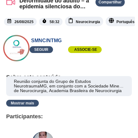
Deformidade do adulto – a
Compartilhar
epidemia silenciosa do
envelhecimento
26/08/2025
58:32
Neurocirurgia
Português
SMNC/NTMG
SEGUIR
ASSOCIE-SE
Sobre este conteúdo
Reunião conjunta do Grupo de Estudos
NeurotraumaMG, em conjunto com a Sociedade Mineira
de Neurocirurgia, Academia Brasileira de Neurocirurgia
e Sociedade Brasileira de Atendimento Integrado ao
Trauma.
Mostrar mais
Participantes: