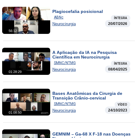
Plagiocefalia posicional
ABNc
ÍNTEGRA
Neurocirurgia
20/07/2026
56:12
A Aplicação da IA na Pesquisa
Científica em Neurocirurgia
SMNC/NTMG
ÍNTEGRA
Neurocirurgia
08/04/2025
01:28:29
Bases Anatômicas da Cirurgia de
Transição Crânio-cervical
SMNC/NTMG
VÍDEO
Neurocirurgia
24/10/2023
01:08:50
GEMNIM – Ga-68 X F-18 nas Doenças