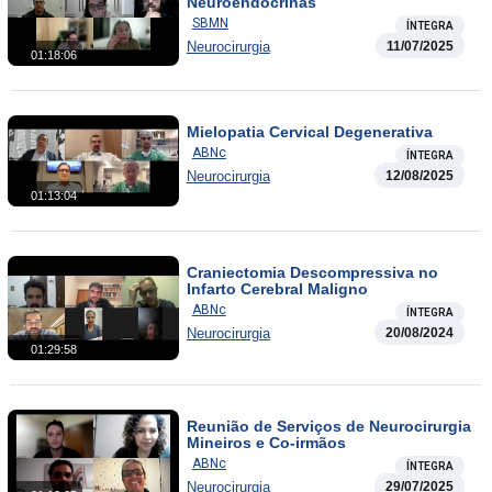
Neuroendócrinas
SBMN
ÍNTEGRA
Neurocirurgia
11/07/2025
01:18:06
Mielopatia Cervical Degenerativa
ABNc
ÍNTEGRA
Neurocirurgia
12/08/2025
01:13:04
Craniectomia Descompressiva no
Infarto Cerebral Maligno
ABNc
ÍNTEGRA
Neurocirurgia
20/08/2024
01:29:58
Reunião de Serviços de Neurocirurgia
Mineiros e Co-irmãos
ABNc
ÍNTEGRA
Neurocirurgia
29/07/2025