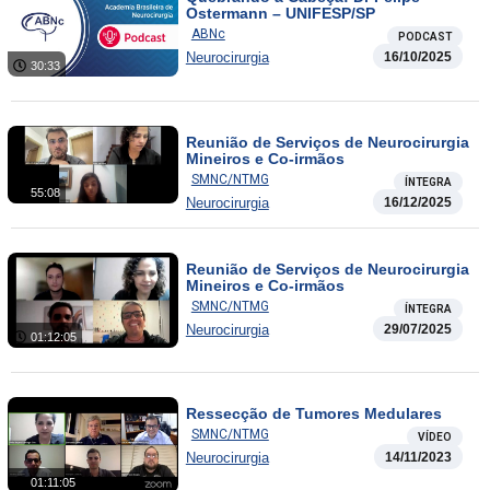
Ostermann – UNIFESP/SP
ABNc
PODCAST
Neurocirurgia
16/10/2025
30:33
Reunião de Serviços de Neurocirurgia
Mineiros e Co-irmãos
SMNC/NTMG
ÍNTEGRA
55:08
Neurocirurgia
16/12/2025
Reunião de Serviços de Neurocirurgia
Mineiros e Co-irmãos
SMNC/NTMG
ÍNTEGRA
Neurocirurgia
29/07/2025
01:12:05
Ressecção de Tumores Medulares
SMNC/NTMG
VÍDEO
Neurocirurgia
14/11/2023
01:11:05