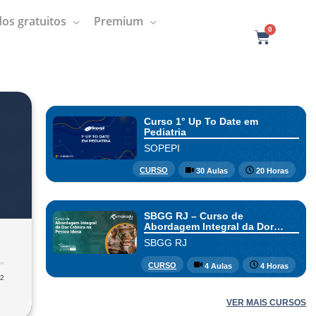
os gratuitos
Premium
0
C
a
r
t
Curso 1° Up To Date em
Pediatria
SOPEPI
CURSO
30 Aulas
20 Horas
SBGG RJ – Curso de
Abordagem Integral da Dor
Crônica na Pessoa Idosa
SBGG RJ
CURSO
4 Aulas
4 Horas
12
VER MAIS CURSOS