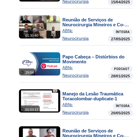
Neurocirurgia
15/04/2025
Reunião de Serviços de
Neurocirurgia Mineiros e Co-
irmãos
ABNc
ÍNTEGRA
01:30:40
Neurocirurgia
27/05/2025
Papo Cabeça – Distúrbios do
Movimento
ABNc
PODCAST
29:04
Neurocirurgia
28/01/2025
Manejo da Lesão Traumática
Toracolombar-duplicate-1
ABNc
ÍNTEGRA
01:03:12
Neurocirurgia
20/05/2025
Reunião de Serviços de
Neurocirurgia Mineiros e Co-