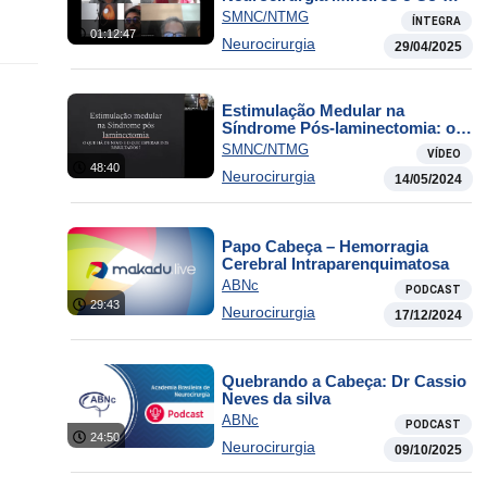
irmãos
SMNC/NTMG
ÍNTEGRA
01:12:47
Neurocirurgia
29/04/2025
Estimulação Medular na
Síndrome Pós-laminectomia: o
que há de novo e o que esperar
SMNC/NTMG
VÍDEO
dos resultados?
48:40
Neurocirurgia
14/05/2024
Papo Cabeça – Hemorragia
Cerebral Intraparenquimatosa
ABNc
PODCAST
29:43
Neurocirurgia
17/12/2024
Quebrando a Cabeça: Dr Cassio
Neves da silva
ABNc
PODCAST
24:50
Neurocirurgia
09/10/2025