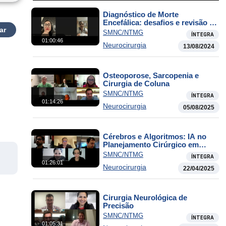
Diagnóstico de Morte
Encefálica: desafios e revisão de
ar
protocolos
SMNC/NTMG
ÍNTEGRA
01:00:46
Neurocirurgia
13/08/2024
Osteoporose, Sarcopenia e
Cirurgia de Coluna
SMNC/NTMG
ÍNTEGRA
01:14:26
Neurocirurgia
05/08/2025
Cérebros e Algoritmos: IA no
Planejamento Cirúrgico em
Neurocirurgia
SMNC/NTMG
ÍNTEGRA
01:26:01
Neurocirurgia
22/04/2025
Cirurgia Neurológica de
Precisão
SMNC/NTMG
ÍNTEGRA
01:05:31