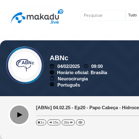
Ir
para
Pesquisar
o
...
conteúdo
ABNc
04/02/2025
09:00
Horário oficial: Brasília
Neurocirurgia
Português
[ABNc] 04.02.25 - Ep20 - Papo Cabeça - Hidroce
Play
1x
15s
30s