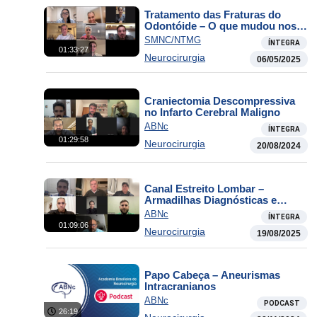
Tratamento das Fraturas do
Odontóide – O que mudou nos
últimos 50 anos
SMNC/NTMG
ÍNTEGRA
01:33:27
Neurocirurgia
06/05/2025
Craniectomia Descompressiva
no Infarto Cerebral Maligno
ABNc
ÍNTEGRA
01:29:58
Neurocirurgia
20/08/2024
Canal Estreito Lombar –
Armadilhas Diagnósticas e
Decisão Cirúrgica
ABNc
ÍNTEGRA
01:09:06
Neurocirurgia
19/08/2025
Papo Cabeça – Aneurismas
Intracranianos
ABNc
PODCAST
26:19