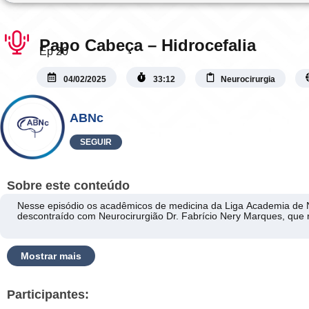
Papo Cabeça – Hidrocefalia
Ep 20
04/02/2025
33:12
Neurocirurgia
ABNc
SEGUIR
Sobre este conteúdo
Nesse episódio os acadêmicos de medicina da Liga Academia de 
descontraído com Neurocirurgião Dr. Fabrício Nery Marques, que r
Mostrar mais
Participantes: