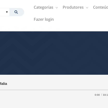
Categorias
Produtores
Conteúd
Fazer login
falia
0:00
33: