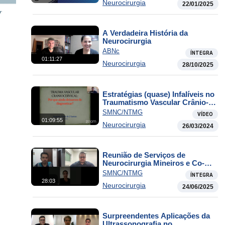
Neurocirurgia
22/01/2025
A Verdadeira História da
Neurocirurgia
ABNc
ÍNTEGRA
01:11:27
Neurocirurgia
28/10/2025
Estratégias (quase) Infalíveis no
Traumatismo Vascular Crânio-
Cevical
SMNC/NTMG
VÍDEO
01:09:55
Neurocirurgia
26/03/2024
Reunião de Serviços de
Neurocirurgia Mineiros e Co-
irmãos
SMNC/NTMG
ÍNTEGRA
28:03
Neurocirurgia
24/06/2025
Surpreendentes Aplicações da
Ultrassonografia no