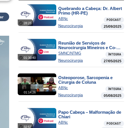
Quebrando a Cabeça: Dr. Albert
Primo (HR-PE)
ar
ABNc
PODCAST
28:23
Neurocirurgia
25/09/2025
Reunião de Serviços de
Neurocirurgia Mineiros e Co-
irmãos
SMNC/NTMG
ÍNTEGRA
01:30:40
Neurocirurgia
27/05/2025
Osteoporose, Sarcopenia e
Cirurgia de Coluna
ABNc
ÍNTEGRA
01:14:26
Neurocirurgia
05/08/2025
Papo Cabeça – Malformação de
Chiari
ABNc
PODCAST
32:57