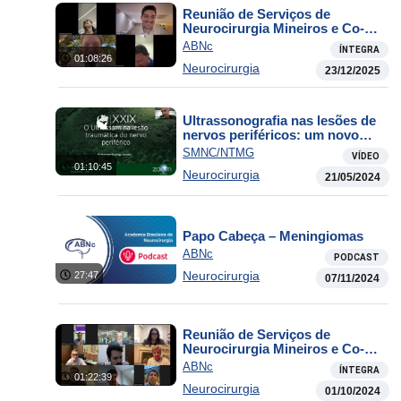
Reunião de Serviços de
Neurocirurgia Mineiros e Co-
irmãos
ABNc
ÍNTEGRA
01:08:26
Neurocirurgia
23/12/2025
Ultrassonografia nas lesões de
nervos periféricos: um novo
horizonte e mil possibilidades
SMNC/NTMG
VÍDEO
01:10:45
Neurocirurgia
21/05/2024
Papo Cabeça – Meningiomas
ABNc
PODCAST
Neurocirurgia
27:47
07/11/2024
Reunião de Serviços de
Neurocirurgia Mineiros e Co-
irmãos
ABNc
ÍNTEGRA
01:22:39
Neurocirurgia
01/10/2024