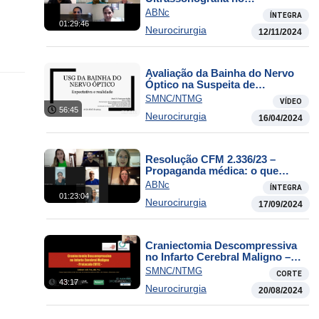
Neurotrauma
ABNc
ÍNTEGRA
01:29:46
Neurocirurgia
12/11/2024
Avaliação da Bainha do Nervo
Óptico na Suspeita de
Hipertensão Intracraniana
SMNC/NTMG
VÍDEO
56:45
Neurocirurgia
16/04/2024
Resolução CFM 2.336/23 –
Propaganda médica: o que
mudou?
ABNc
ÍNTEGRA
01:23:04
Neurocirurgia
17/09/2024
Craniectomia Descompressiva
no Infarto Cerebral Maligno –
Protocolo EVITE
SMNC/NTMG
CORTE
43:17
Neurocirurgia
20/08/2024