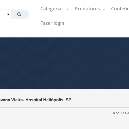
Categorias
Produtores
Conteúd
Fazer login
vana Vieira- Hospital Heliópolis, SP
0:00
19: