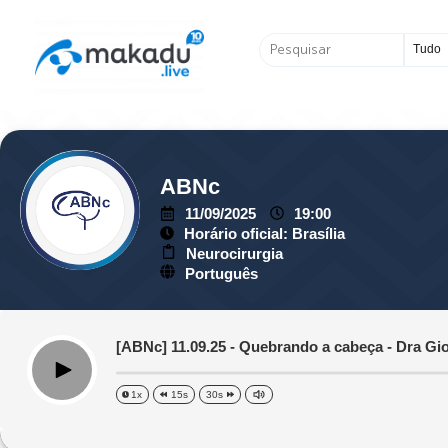
Ir
para
Pesquisar
o
...
conteúdo
ABNc
11/09/2025
19:00
Horário oficial: Brasília
Neurocirurgia
Português
[ABNc] 11.09.25 - Quebrando a cabeça - Dra Gio
Play
1x
15s
30s