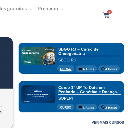
os gratuitos
Premium
0
C
a
r
t
SBGG RJ – Curso de
Oncogeriatria
SBGG RJ
CURSO
4 Aulas
4 Horas
Curso 1° UP To Date em
Pediatria – Genética e Doenças
Raras
SOPEPI
CURSO
3 Aulas
3 Horas
45
VER MAIS CURSOS