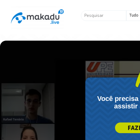
Ir
para
Pesquisar
o
...
conteúdo
Você precisa
assistir