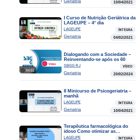
Geriatria
10/04/2021
I Curso de Nutrição Geriátrica da
LAGEUPE – 4° dia
LAGEUPE
ÍNTEGRA
Geriatria
04/02/2021
Dialogando com a Sociedade –
Reinventando-se após os 60
SBGG RJ
VÍDEO
54:51
Geriatria
20/02/2024
II Minicurso de Psicogeriatria –
manhã
LAGEUPE
ÍNTEGRA
Geriatria
10/04/2021
Terapêutica farmacológica do
idoso Como otimizar as
prescrições e reduzir riscos de
LAGEUPE
ÍNTEGRA