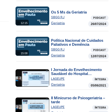
Os 5 Ms da Geriatria
SBGG RJ
PODCAST
Geriatria
12:15
26/07/2024
Política Nacional de Cuidados
Paliativos e Demência
SBGG RJ
PODCAST
15:08
Geriatria
12/07/2024
I Jornada do Envelhecimento
Saudável do Hospital
Universitário Oswaldo Cruz –
LAGEUPE
ÍNTEGRA
sábado (tarde)
Geriatria
05/06/2021
II Minicurso de Psicogeriatria –
tarde
LAGEUPE
ÍNTEGRA