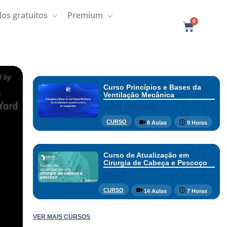
os gratuitos
Premium
0
C
a
r
t
Curso Princípios e Bases da
Ventilação Mecânica
Lucas Del Sarto
CURSO
8 Aulas
9 Horas
Curso de Atualização em
Cirurgia de Cabeça e Pescoço
SBCCP
CURSO
14 Aulas
7 Horas
VER MAIS CURSOS