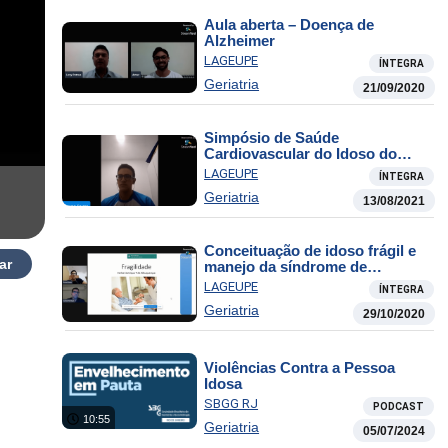
Aula aberta – Doença de
Alzheimer
LAGEUPE
ÍNTEGRA
Geriatria
21/09/2020
Simpósio de Saúde
Cardiovascular do Idoso do
Hospital Universitário Oswaldo
LAGEUPE
ÍNTEGRA
Cruz – Sexta
Geriatria
13/08/2021
Conceituação de idoso frágil e
ar
manejo da síndrome de
fragilidade
LAGEUPE
ÍNTEGRA
Geriatria
29/10/2020
Violências Contra a Pessoa
Idosa
SBGG RJ
PODCAST
10:55
Geriatria
05/07/2024