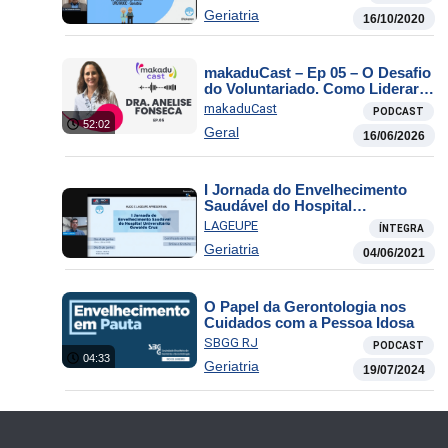
iatrogenia
Geriatria
16/10/2020
makaduCast – Ep 05 – O Desafio
do Voluntariado. Como Liderar
sem Relação de Emprego?
makaduCast
PODCAST
52:02
Geral
16/06/2026
I Jornada do Envelhecimento
Saudável do Hospital
Universitário Oswaldo Cruz –
LAGEUPE
ÍNTEGRA
sexta
Geriatria
04/06/2021
O Papel da Gerontologia nos
Cuidados com a Pessoa Idosa
SBGG RJ
PODCAST
04:33
Geriatria
19/07/2024