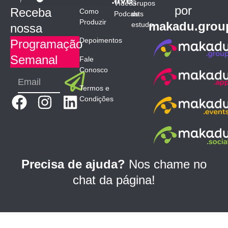
Vídeos
Grupos
por
Receba
Como
Podcasts
de
Produzir
makadu.grou
estudo
nossa
Depoimentos
Programação
Semanal
Fale
Conosco
Submit
Email
Termos e
F
I
L
Condições
a
n
i
c
s
n
e
t
k
b
a
e
Precisa de ajuda?
Nos chame no
o
g
d
chat da página!
o
r
i
k
a
n
m