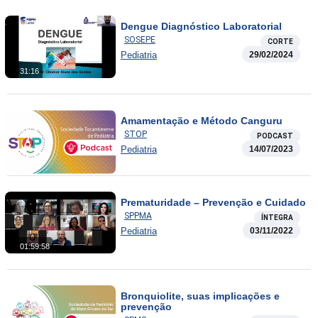
Dengue Diagnóstico Laboratorial
SOSEPE
CORTE
Pediatria
29/02/2024
31:16
Amamentação e Método Canguru
STOP
PODCAST
Pediatria
14/07/2023
Prematuridade – Prevenção e Cuidado
SPPMA
ÍNTEGRA
Pediatria
03/11/2022
01:59:58
Bronquiolite, suas implicações e
prevenção