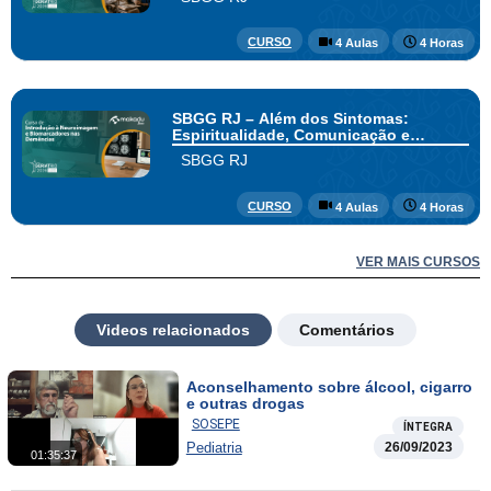
CURSO
4 Aulas
4 Horas
SBGG RJ – Além dos Sintomas:
Espiritualidade, Comunicação e
Cuidado no Fim da Vida
SBGG RJ
CURSO
4 Aulas
4 Horas
VER MAIS CURSOS
Videos relacionados
Comentários
Aconselhamento sobre álcool, cigarro
e outras drogas
SOSEPE
ÍNTEGRA
Pediatria
26/09/2023
01:35:37