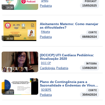
SPMS
PODCAST
Pediatria
15/05/2025
14:36
Aleitamento Materno: Como manejar
as dificuldades?
FiNorte
CORTE
Pediatria
08/08/2024
35:50
[DCC/CP] UTI Cardíaca Pediátrica:
Atualização 2020
DCC CP
ÍNTEGRA
,
Cardiologia
Pediatria
13/08/2020
Plano de Contingência para a
Sazonalidade e Endemias de Vírus
Respiratórios em Sergipe
SOSEPE
CORTE
22:51
Pediatria
30/04/2024