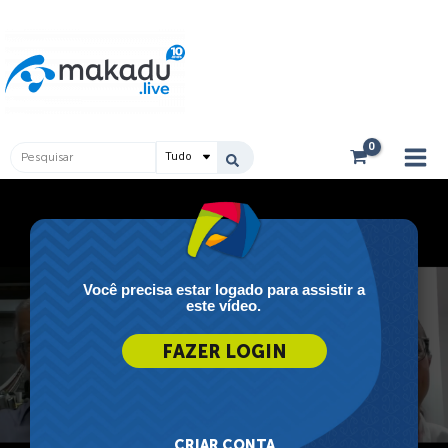
Ir
Main
para
Men
o
conteúdo
Pesquisar
...
Você precisa estar logado para assistir a
este vídeo.