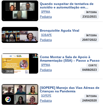
Quando suspeitar de tentativa de
suicídio e automutilação em
adolescente
SPPMA
ÍNTEGRA
Pediatria
23/11/2021
Bronquiolite Aguda Viral
SOBAPE
ÍNTEGRA
Pediatria
20/07/2022
1:18:16
Como Montar a Sala de Apoio à
Amamentação (SSA) – Passo a Passo
SPPMA
CORTE
Pediatria
04/08/2023
24:48
[SOPEPE] Manejo das Vias Aéreas de
Crianças na Pandemia
SOPEPE
ÍNTEGRA
Pediatria
24/04/2020