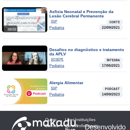
Asfixia Neonatal e Prevenção da
Lesão Cerebral Permanente
SGP
CORTE
Pediatria
22/09/2021
59:03
Desafios no diagnóstico e tratamento
da APLV
SOSEPE
ÍNTEGRA
Pediatria
17/06/2021
Alergia Alimentar
SGP
PODCAST
Pediatria
14/09/2023
Quem
Lives
Instituições
Desenvolvido
Somos
Cursos
Profissionais