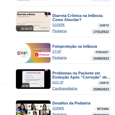
Diarreia Crônica na Infância:
Como Abordar?
SOSEPE
CORTE
01:00:37
Pediatria
17/11/2022
Fotoproteção na Infância
STOP
PODCAST
Pediatria
15/08/2023
Problemas no Paciente em
Evolução Após “Correção” de
Cardiopatia Congênita
DCC CP
CORTE
09:30
Cardiopediatria
15/06/2023
Desafios da Pediatria
SOPAPE
ÍNTEGRA
Pediatria