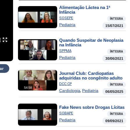
Alimentação Láctea na 1ª
Infância
SOSEPE
ÍNTEGRA
Pediatria
15/07/2021
Quando Suspeitar de Neoplasia
na Infância
SPPMA
ÍNTEGRA
Pediatria
30/06/2021
ar
Journal Club: Cardiopatias
adquiridas no congênito adulto
DCC CP
ÍNTEGRA
54:58
,
Cardiologia
Pediatria
06/05/2025
Fake News sobre Drogas Lícitas
SOBAPE
ÍNTEGRA
Pediatria
09/09/2021