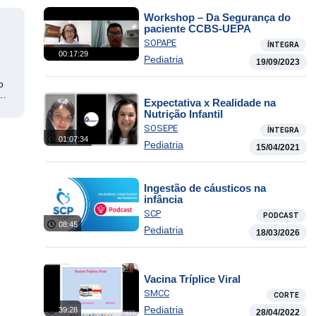
Workshop – Da Segurança do
paciente CCBS-UEPA
SOPAPE
ÍNTEGRA
00:17:29
Pediatria
19/09/2023
o
s
Expectativa x Realidade na
Nutrição Infantil
SOSEPE
ÍNTEGRA
01:07:34
Pediatria
15/04/2021
Ingestão de cáusticos na
infância
SCP
PODCAST
08:45
Pediatria
18/03/2026
Vacina Tríplice Viral
SMCC
CORTE
Pediatria
39:28
28/04/2022