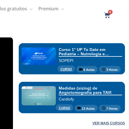
os gratuitos
Premium
0
C
a
r
t
Curso 1° UP To Date em
Pediatria – Nutrologia e
Gastropediaria
SOPEPI
CURSO
6 Aulas
3 Horas
Medidas (sizing) de
Angiotomografia para TAVI
Cardiofy
CURSO
13 Aulas
7 Horas
VER MAIS CURSOS