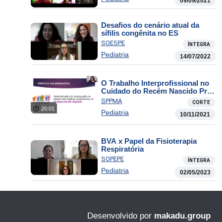
09/09/2021
Desafios do cenário atual da
sífilis congênita no ES
SOESPE
ÍNTEGRA
Pediatria
14/07/2022
O Trabalho Interprofissional no
Cuidado do Recém Nascido Pré-
Termo
SPPMA
CORTE
20:01
Pediatria
10/11/2021
BVA x Papel da Fisioterapia
Respiratória
SOPEPE
ÍNTEGRA
Pediatria
02/05/2023
Desenvolvido por
makadu.group