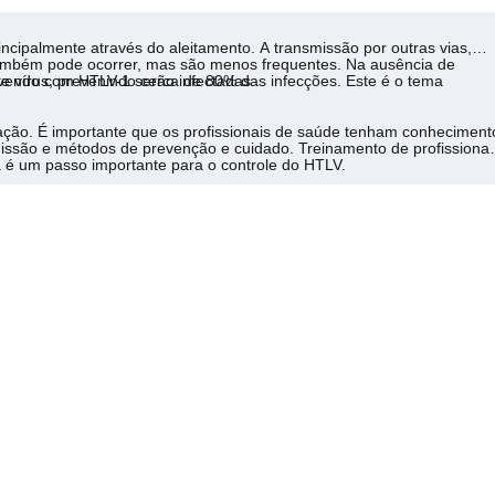
incipalmente através do aleitamento. A transmissão por outras vias,
ambém pode ocorrer, mas são menos frequentes. Na ausência de
ivendo com HTLV-1 serão infectadas.
este vírus, prevenindo cerca de 80% das infecções. Este é o tema
ção. É importante que os profissionais de saúde tenham conheciment
issão e métodos de prevenção e cuidado. Treinamento de profissionai
a é um passo importante para o controle do HTLV.