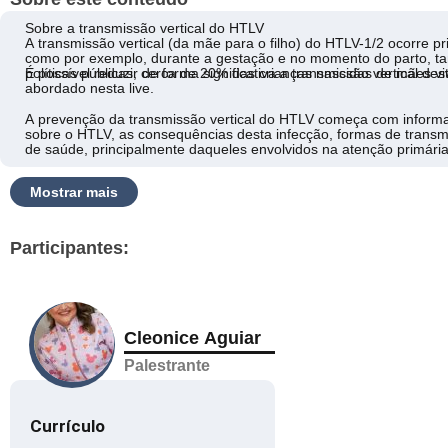
Sobre a transmissão vertical do HTLV
A transmissão vertical (da mãe para o filho) do HTLV-1/2 ocorre pr
como por exemplo, durante a gestação e no momento do parto, t
políticas públicas, cerca de 20% das crianças nascidas de mães v
É possível reduzir de forma significativa a transmissão vertical d
abordado nesta live.
A prevenção da transmissão vertical do HTLV começa com informa
sobre o HTLV, as consequências desta infecção, formas de transm
de saúde, principalmente daqueles envolvidos na atenção primári
Mostrar mais
Participantes:
Cleonice Aguiar
Palestrante
Currículo