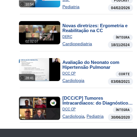
PODCAST
10:54
Pediatria
04/02/2026
Novas diretrizes: Ergometria e
Reabilitação na CC
DERC
ÍNTEGRA
02:02:07
Cardiopediatria
18/11/2024
Avaliação do Neonato com
Hipertensão Pulmonar
DCC CP
CORTE
28:41
Cardiologia
03/08/2021
[DCC/CP] Tumores
Intracardíacos: do Diagnóstico
Fetal ao Tratamento
DCC CP
ÍNTEGRA
,
Cardiologia
Pediatria
30/06/2020