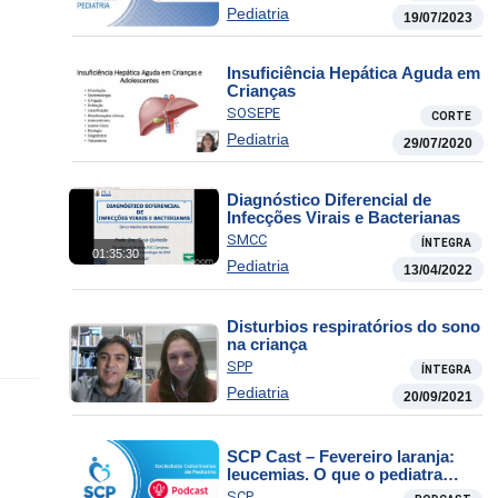
Pediatria
19/07/2023
Insuficiência Hepática Aguda em
Crianças
SOSEPE
CORTE
Pediatria
29/07/2020
Diagnóstico Diferencial de
Infecções Virais e Bacterianas
SMCC
ÍNTEGRA
01:35:30
Pediatria
13/04/2022
Disturbios respiratórios do sono
na criança
SPP
ÍNTEGRA
Pediatria
20/09/2021
SCP Cast – Fevereiro laranja:
leucemias. O que o pediatra
precisa saber
SCP