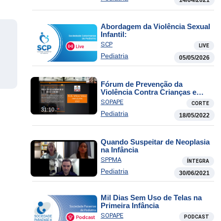
Abordagem da Violência Sexual
Infantil:
SCP
LIVE
Pediatria
05/05/2026
Fórum de Prevenção da
Violência Contra Crianças e
Adolescentes
SOPAPE
CORTE
31:10
Pediatria
18/05/2022
Quando Suspeitar de Neoplasia
na Infância
SPPMA
ÍNTEGRA
Pediatria
30/06/2021
Mil Dias Sem Uso de Telas na
Primeira Infância
SOPAPE
PODCAST