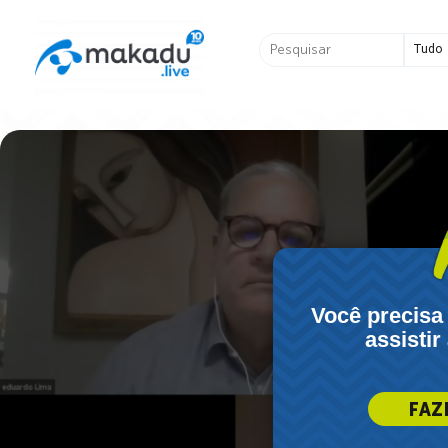
Ir
para
Pesquisar
o
...
conteúdo
Você precisa
assistir