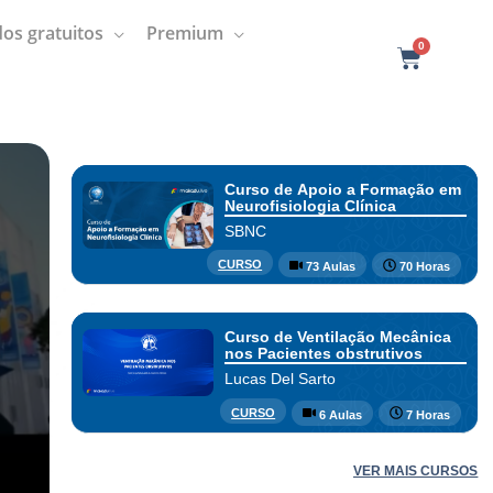
os gratuitos
Premium
0
C
a
r
t
Curso de Apoio a Formação em
Neurofisiologia Clínica
SBNC
CURSO
73 Aulas
70 Horas
Curso de Ventilação Mecânica
nos Pacientes obstrutivos
Lucas Del Sarto
CURSO
6 Aulas
7 Horas
VER MAIS CURSOS