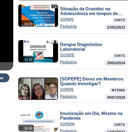
Situação da Gravidez na
Adolescência em tempos de
Pandemia
SOPAPE
CORTE
43:30
Pediatria
23/02/2022
Dengue Diagnóstico
Laboratorial
SOSEPE
CORTE
31:16
Pediatria
29/02/2024
ar
[SOPEPE] Dores em Membros:
Quando Investigar?
SOPEPE
ÍNTEGRA
Pediatria
30/07/2020
Imunização em Dia, Mesmo na
Pandemia
SOPERN
CORTE
36:45
Pediatria
14/04/2021