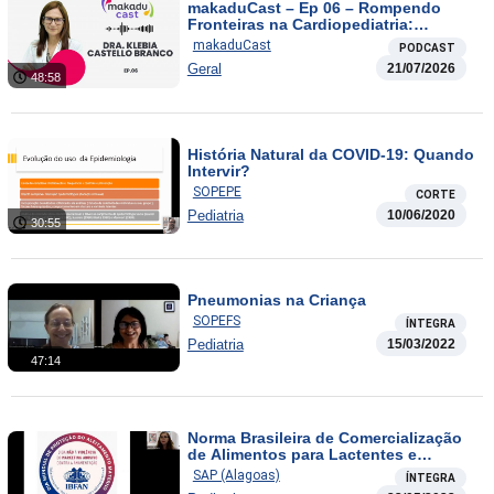
makaduCast – Ep 06 – Rompendo
Fronteiras na Cardiopediatria:
Tecnologia e Inclusão
makaduCast
PODCAST
Geral
21/07/2026
48:58
História Natural da COVID-19: Quando
Intervir?
SOPEPE
CORTE
Pediatria
10/06/2020
30:55
Pneumonias na Criança
SOPEFS
ÍNTEGRA
Pediatria
15/03/2022
47:14
Norma Brasileira de Comercialização
de Alimentos para Lactentes e
Crianças de Primeira Infância, Bicos,
SAP (Alagoas)
ÍNTEGRA
Chupetas e Mamadeiras