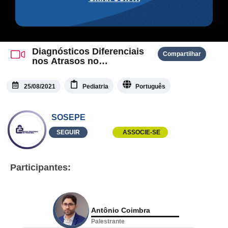
Diagnósticos Diferenciais
Compartilhar
nos Atrasos no
Desenvolvimento
Neuropsicomotor na
25/08/2021
Pediatria
Português
Infância
SOSEPE
SEGUIR
ASSOCIE-SE
Participantes:
Antônio Coimbra
Palestrante