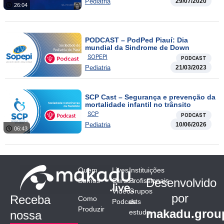
Pediatria
29/07/2020
CoV-2: Casos Clínicos
26:04
PODCAST – PodPed Piauí: Dia
mundial da Sindrome de Down
SOPEPI
PODCAST
Pediatria
21/03/2023
SCP Cast – Segurança e prevenção da
mortalidade infantil no trânsito
SCP
PODCAST
Pediatria
10/06/2026
06:43
Quem
Lives
Instituições
Desenvolvido
Somos
Cursos
Profissionais
Vídeos
Grupos
por
Receba
Como
Podcasts
de
Produzir
makadu.grou
estudo
nossa