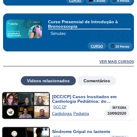
CURSO
5 Aulas
4 Horas
Curso Presencial de Introdução à
Broncoscopia
Simutec
CURSO
10 Horas
VER MAIS CURSOS
Videos relacionados
Comentários
[DCC/CP] Casos Inusitados em
Cardiologia Pediátrica: do
Diagnóstico à Intervenção
DCC CP
ÍNTEGRA
,
Cardiologia
Pediatria
10/09/2020
Síndrome Gripal no lactente