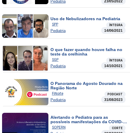
Pediatria
23/05/2022
Uso de Nebulizadores na Pediatria
SPP
ÍNTEGRA
Pediatria
14/06/2021
O que fazer quando houve falha no
teste da orelhinha
SGP
ÍNTEGRA
Pediatria
14/10/2021
O Panorama do Agosto Dourado na
Região Norte
FiNorte
PODCAST
Pediatria
31/08/2023
Alertando o Pediatra para as
possíveis manifestações da COVID-19
nas crianças – Síndrome Inflamatória
SOPERN
CORTE
Multissistêmica associada ao Sars-