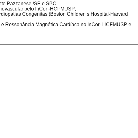
Dante Pazzanese /SP e SBC;
diovascular pelo InCor -HCFMUSP;
iopatias Congênitas (Boston Children‘s Hospital-Harvard
ia e Ressonância Magnética Cardíaca no InCor- HCFMUSP e