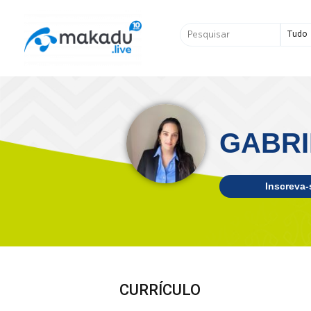
Ir
para
Pesquisar
o
...
conteúdo
GABRI
Inscreva-
CURRÍCULO