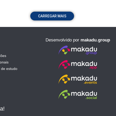
CARREGAR MAIS
Desenvolvido por
makadu.group
ções
ionais
 de estudo
a!