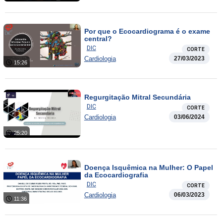
Por que o Ecocardiograma é o exame
central?
DIC
CORTE
Cardiologia
27/03/2023
15:26
Regurgitação Mitral Secundária
DIC
CORTE
Cardiologia
03/06/2024
25:20
Doença Isquêmica na Mulher: O Papel
da Ecocardiografia
DIC
CORTE
Cardiologia
06/03/2023
11:36