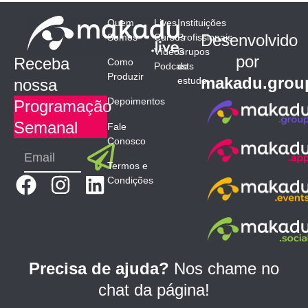
Quem
Lives
Instituições
Desenvolvido
Somos
Cursos
Profissionais
Vídeos
Grupos
por
Receba
Como
Podcasts
de
Produzir
makadu.grou
estudo
nossa
Depoimentos
Programação
Semanal
Fale
Conosco
Submit
Email
Termos e
F
I
L
Condições
a
n
i
c
s
n
e
t
k
b
a
e
Precisa de ajuda?
Nos chame no
o
g
d
chat da página!
o
r
i