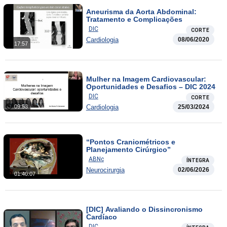
Aneurisma da Aorta Abdominal:
Tratamento e Complicações
DIC
CORTE
Cardiologia
08/06/2020
17:57
Mulher na Imagem Cardiovascular:
Oportunidades e Desafios – DIC 2024
DIC
CORTE
Cardiologia
25/03/2024
09:53
“Pontos Craniométricos e
Planejamento Cirúrgico”
ABNc
ÍNTEGRA
Neurocirurgia
02/06/2026
01:40:07
[DIC] Avaliando o Dissincronismo
Cardíaco
DIC