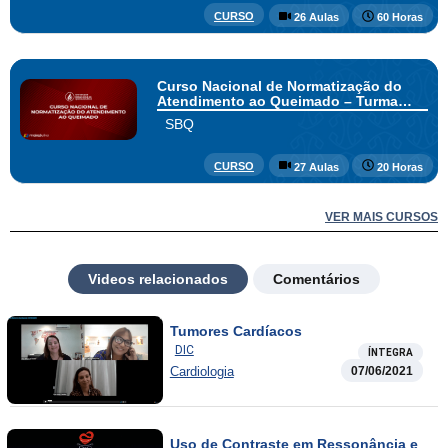
CURSO
26 Aulas
60 Horas
Curso Nacional de Normatização do
Atendimento ao Queimado – Turma
Nordeste Emergências
SBQ
CURSO
27 Aulas
20 Horas
VER MAIS CURSOS
Videos relacionados
Comentários
Tumores Cardíacos
DIC
ÍNTEGRA
Cardiologia
07/06/2021
Uso de Contraste em Ressonância e