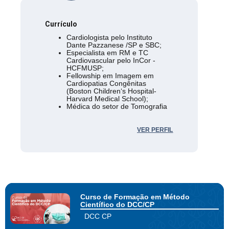
Currículo
Cardiologista pelo Instituto
Dante Pazzanese /SP e SBC;
Especialista em RM e TC
Cardiovascular pelo InCor -
HCFMUSP;
Fellowship em Imagem em
Cardiopatias Congênitas
(Boston Children‘s Hospital-
Harvard Medical School);
Médica do setor de Tomografia
e Ressonância Magnética
Cardíaca no InCor- HCFMUSP e
Hospital Sírio Libanês.
VER PERFIL
Curso de Formação em Método
Científico do DCC/CP
DCC CP