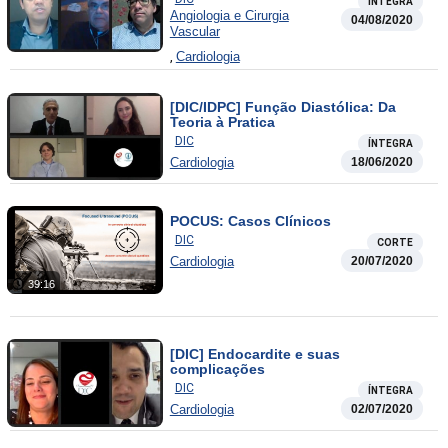
ÍNTEGRA
Angiologia e Cirurgia
04/08/2020
Vascular
,
Cardiologia
[DIC/IDPC] Função Diastólica: Da
Teoria à Pratica
DIC
ÍNTEGRA
Cardiologia
18/06/2020
POCUS: Casos Clínicos
DIC
CORTE
Cardiologia
20/07/2020
39:16
[DIC] Endocardite e suas
complicações
DIC
ÍNTEGRA
Cardiologia
02/07/2020