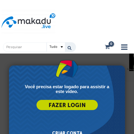
Ir
Main
para
Men
o
conteúdo
Pesquisar
...
Você precisa estar logado para assistir a
este vídeo.