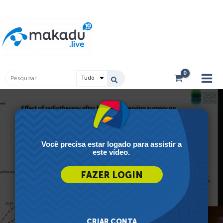
Ir
Main
para
Men
o
conteúdo
Pesquisar
...
Você precisa estar logado para assistir a
este vídeo.