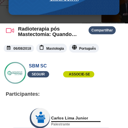
Radioterapia pós
Compartilhar
Mastectomia: Quando
indicar?
06/08/2018
Mastologia
Português
SBM SC
SEGUIR
ASSOCIE-SE
Participantes:
Carlos Lima Junior
Palestrante