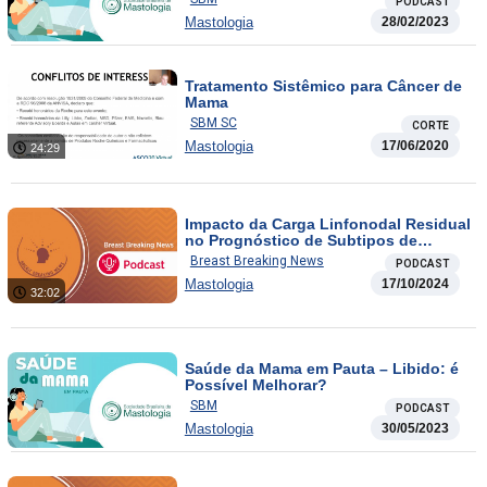
PODCAST
Mastologia
28/02/2023
Tratamento Sistêmico para Câncer de
Mama
SBM SC
CORTE
Mastologia
17/06/2020
24:29
Impacto da Carga Linfonodal Residual
no Prognóstico de Subtipos de
Câncer de Mama / FDA aprova nova
Breast Breaking News
PODCAST
terapia para câncer de mama
Mastologia
17/10/2024
avançado HR-positivo com mutação
32:02
PIK3CA
Saúde da Mama em Pauta – Libido: é
Possível Melhorar?
SBM
PODCAST
Mastologia
30/05/2023