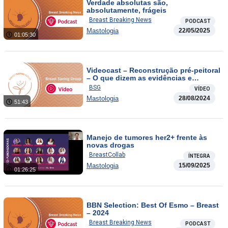
Verdade absolutas são,
absolutamente, frágeis
Breast Breaking News
PODCAST
Mastologia
22/05/2025
01:05:30
Videocast – Reconstrução pré-peitoral
– O que dizem as evidências e
quando indicar?
BSG
VÍDEO
Mastologia
28/08/2024
51:43
Manejo de tumores her2+ frente às
novas drogas
BreastCollab
ÍNTEGRA
Mastologia
15/09/2025
01:26:25
BBN Selection: Best Of Esmo – Breast
– 2024
Breast Breaking News
PODCAST