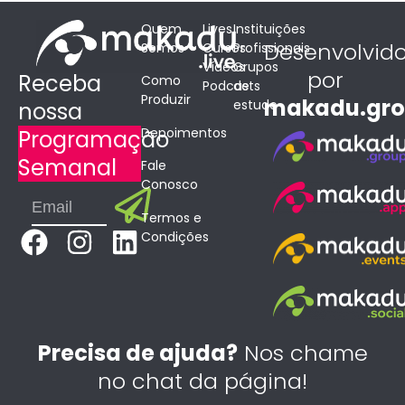
Quem
Lives
Instituições
Desenvolvid
Somos
Cursos
Profissionais
Vídeos
Grupos
por
Receba
Como
Podcasts
de
Produzir
makadu.gr
estudo
nossa
Depoimentos
Programação
Semanal
Fale
Conosco
Submit
Email
Termos e
F
I
L
Condições
a
n
i
c
s
n
e
t
k
b
a
e
Precisa de ajuda?
Nos chame
o
g
d
no chat da página!
o
r
i