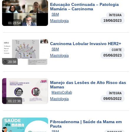
Educação Continuada – Patologia
Mamária – Carcinoma
SBM
ÍNTEGRA
Mastologia
19/06/2023
01:23:54
Carcinoma Lobular Invasivo HER2+
SBM
CORTE
Mastologia
05/06/2023
20:38
Manejo das Lesões de Alto Risco das
Mamas
MastoCollab
ÍNTEGRA
Mastologia
09/05/2022
01:22:38
Fibroadenoma | Saúde da Mama em
Pauta
SBM