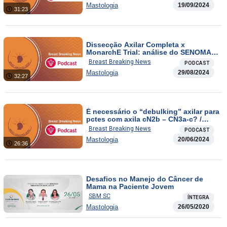
Mastologia
19/09/2024
31:23
Dissecção Axilar Completa x
MonarchE Trial: análise do SENOMAC
pós hoc. / Impacto da Terapia
Breast Breaking News
PODCAST
Hormonal no Risco de Câncer de
Mastologia
29/08/2024
Ovário e Endométrio: Resultados dos
32:27
Ensaios do WHI
É necessário o “debulking” axilar para
pctes com axila cN2b – CN3a-c? /
DESTINY – Breast 03
Breast Breaking News
PODCAST
Mastologia
20/06/2024
26:36
Desafios no Manejo do Câncer de
Mama na Paciente Jovem
SBM SC
ÍNTEGRA
Mastologia
26/05/2020