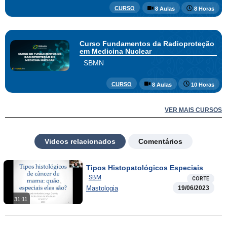
CURSO
8 Aulas
8 Horas
Curso Fundamentos da Radioproteção
em Medicina Nuclear
SBMN
CURSO
8 Aulas
10 Horas
VER MAIS CURSOS
Videos relacionados
Comentários
Tipos Histopatológicos Especiais
SBM
CORTE
Mastologia
19/06/2023
31:11