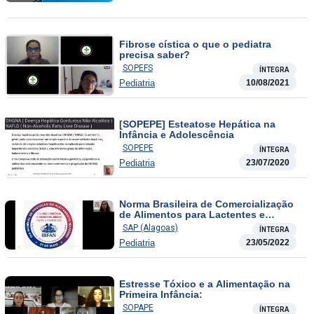
Fibrose cística o que o pediatra
precisa saber?
SOPEFS
ÍNTEGRA
Pediatria
10/08/2021
[SOPEPE] Esteatose Hepática na
Infância e Adolescência
SOPEPE
ÍNTEGRA
Pediatria
23/07/2020
Norma Brasileira de Comercialização
de Alimentos para Lactentes e
Crianças de Primeira Infância, Bicos,
SAP (Alagoas)
ÍNTEGRA
Chupetas e Mamadeiras
Pediatria
23/05/2022
Estresse Tóxico e a Alimentação na
Primeira Infância:
SOPAPE
ÍNTEGRA