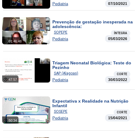
Pediatria
07/10/2021
Prevenção de gestação inesperada na
adolescência:
SOPEPE
ÍNTEGRA
Pediatria
05/03/2026
01:46:48
Triagem Neonatal Biológica: Teste do
Pezinho
SAP (Alagoas)
CORTE
47:57
Pediatria
30/03/2022
Expectativa x Realidade na Nutrição
Infantil
SOSEPE
CORTE
Pediatria
15/04/2021
50:34