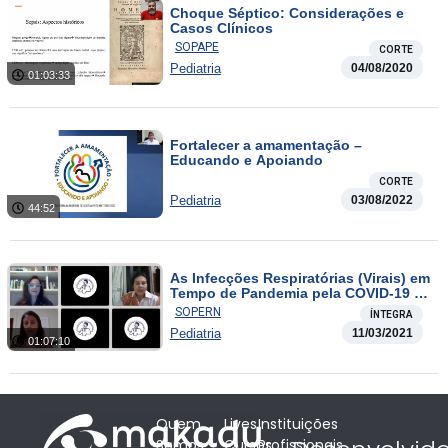
Choque Séptico: Considerações e
Casos Clínicos
SOPAPE
CORTE
Pediatria
04/08/2020
01:03:33
Fortalecer a amamentação –
Educando e Apoiando
CORTE
Pediatria
03/08/2022
44:52
As Infecções Respiratórias (Virais) em
Tempo de Pandemia pela COVID-19 e
o Retorno Escolar
SOPERN
ÍNTEGRA
Pediatria
11/03/2021
01:07:10
Quem
Lives
Instituições
Somos
Cursos
Profissionais