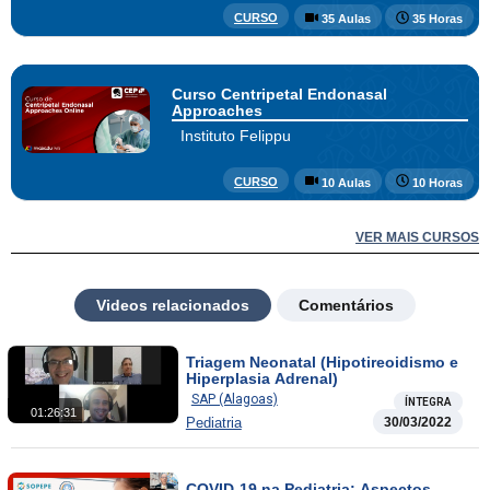
CURSO
35 Aulas
35 Horas
Curso Centripetal Endonasal
Approaches
Instituto Felippu
CURSO
10 Aulas
10 Horas
VER MAIS CURSOS
Videos relacionados
Comentários
Triagem Neonatal (Hipotireoidismo e
Hiperplasia Adrenal)
SAP (Alagoas)
ÍNTEGRA
01:26:31
Pediatria
30/03/2022
COVID-19 na Pediatria: Aspectos