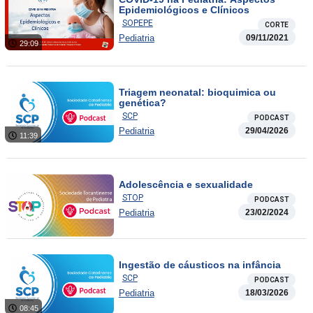
Epidemiológicos e Clínicos
SOPEPE
CORTE
Pediatria
09/11/2021
29:09
Triagem neonatal: bioquimica ou
genética?
SCP
PODCAST
Pediatria
29/04/2026
11:39
Adolescência e sexualidade
STOP
PODCAST
Pediatria
23/02/2024
Ingestão de cáusticos na infância
SCP
PODCAST
Pediatria
18/03/2026
08:45