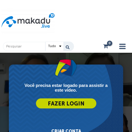
Ir
Main
para
Men
o
conteúdo
Pesquisar
...
Você precisa estar logado para assistir a
este vídeo.