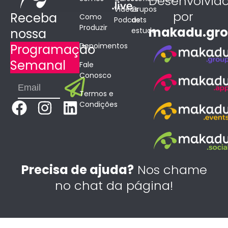
Desenvolvid
Vídeos
Grupos
por
Receba
Como
Podcasts
de
Produzir
makadu.gr
estudo
nossa
Depoimentos
Programação
Semanal
Fale
Conosco
Submit
Email
Termos e
F
I
L
Condições
a
n
i
c
s
n
e
t
k
b
a
e
Precisa de ajuda?
Nos chame
o
g
d
no chat da página!
o
r
i
k
a
n