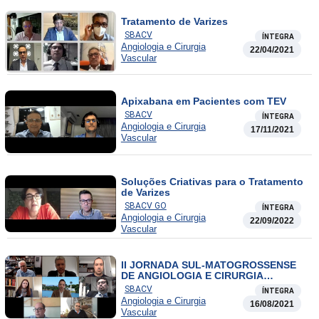
Tratamento de Varizes
SBACV
ÍNTEGRA
Angiologia e Cirurgia
22/04/2021
Vascular
Apixabana em Pacientes com TEV
SBACV
ÍNTEGRA
Angiologia e Cirurgia
17/11/2021
Vascular
Soluções Criativas para o Tratamento
de Varizes
SBACV GO
ÍNTEGRA
Angiologia e Cirurgia
22/09/2022
Vascular
II JORNADA SUL-MATOGROSSENSE
DE ANGIOLOGIA E CIRURGIA
VASCULAR-SBACV-MS – Doença
SBACV
ÍNTEGRA
Oclusiva das Carótidas
Angiologia e Cirurgia
16/08/2021
Vascular