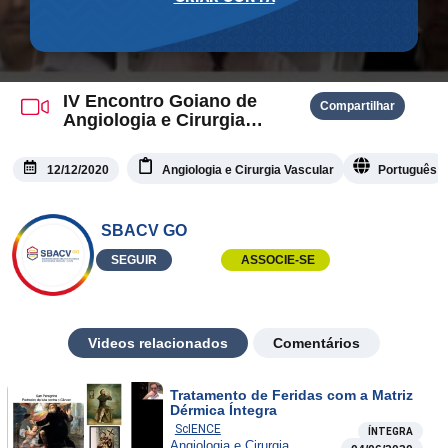
IV Encontro Goiano de
Compartilhar
Angiologia e Cirurgia
Vascular e Endovascular –
PARTE II
12/12/2020
Angiologia e Cirurgia Vascular
Português
SBACV GO
SEGUIR
ASSOCIE-SE
Videos relacionados
Comentários
Tratamento de Feridas com a Matriz
Dérmica Íntegra
ScIENCE
ÍNTEGRA
Angiologia e Cirurgia