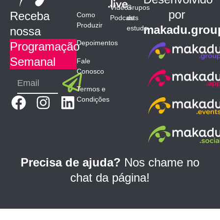
Vídeos
Grupos
por
Receba
Como
Podcasts
de
Produzir
makadu.grou
estudo
nossa
Depoimentos
Programação
Semanal
Fale
Conosco
Submit
Email
Termos e
F
I
L
Condições
a
n
i
c
s
n
e
t
k
b
a
e
Precisa de ajuda?
Nos chame no
o
g
d
chat da página!
o
r
i
k
a
n
m