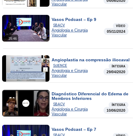
04/06/2020
Vascular
Vasos Podcast – Ep 9
SBACV
VÍDEO
Angiologia e Cirurgia
05/11/2024
Vascular
25:46
Angioplastia na compressão iliocaval
ScIENCE
ÍNTEGRA
Angiologia e Cirurgia
29/04/2020
Vascular
Diagnóstico Diferencial do Edema de
Membros Inferiores
SBACV
ÍNTEGRA
Angiologia e Cirurgia
10/06/2020
Vascular
Vasos Podcast – Ep 7
SBACV
VÍDEO