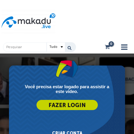
Ir
Main
para
Men
o
conteúdo
Pesquisar
...
Você precisa estar logado para assistir a
este vídeo.