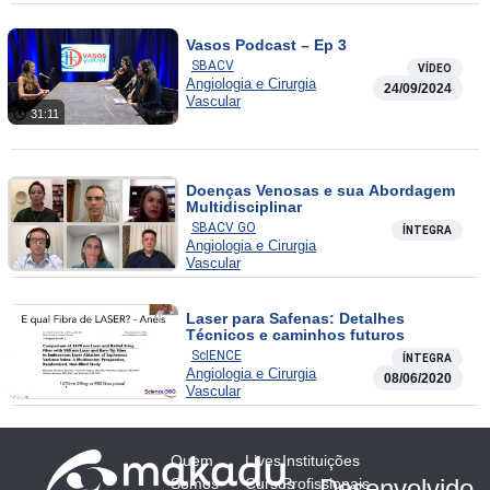
Vasos Podcast – Ep 3
SBACV
VÍDEO
Angiologia e Cirurgia
24/09/2024
Vascular
31:11
Doenças Venosas e sua Abordagem
Multidisciplinar
SBACV GO
ÍNTEGRA
Angiologia e Cirurgia
Vascular
Laser para Safenas: Detalhes
Técnicos e caminhos futuros
ScIENCE
ÍNTEGRA
Angiologia e Cirurgia
08/06/2020
Vascular
Quem
Lives
Instituições
Desenvolvido
Somos
Cursos
Profissionais