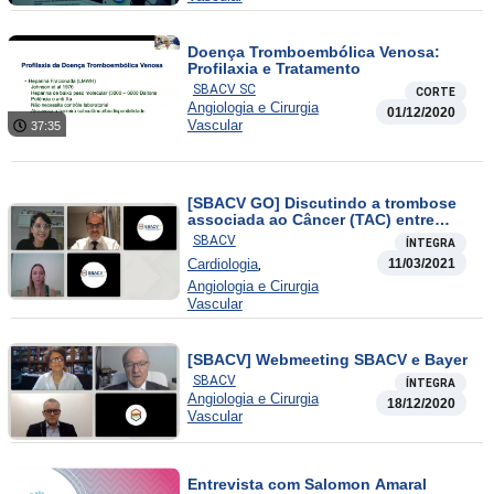
Doença Tromboembólica Venosa:
Profilaxia e Tratamento
SBACV SC
CORTE
Angiologia e Cirurgia
01/12/2020
Vascular
37:35
[SBACV GO] Discutindo a trombose
associada ao Câncer (TAC) entre
especialistas
SBACV
ÍNTEGRA
,
Cardiologia
11/03/2021
Angiologia e Cirurgia
Vascular
[SBACV] Webmeeting SBACV e Bayer
SBACV
ÍNTEGRA
Angiologia e Cirurgia
18/12/2020
Vascular
Entrevista com Salomon Amaral