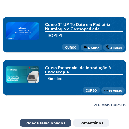
Cirurgiã Vascular do IMIP para
Tratamento de Varizes com Espuma
Ecoguiada
Curso 1° UP To Date em Pediatria –
Nutrologia e Gastropediaria
SOPEPI
CURSO
6 Aulas
3 Horas
Curso Presencial de Introdução à
Endoscopia
Simutec
CURSO
10 Horas
VER MAIS CURSOS
Videos relacionados
Comentários