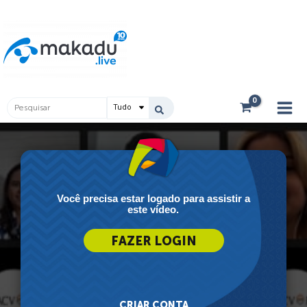
Ir
Main
para
Men
o
conteúdo
Pesquisar
...
Você precisa estar logado para assistir a
este vídeo.