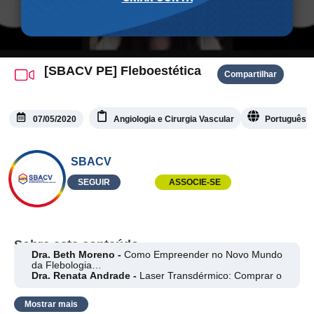
[SBACV PE] Fleboestética
Compartilhar
07/05/2020
Angiologia e Cirurgia Vascular
Português
SBACV
SEGUIR
ASSOCIE-SE
Sobre este conteúdo
Dra. Beth Moreno -
Como Empreender no Novo Mundo
da Flebologia
Dra. Renata Andrade -
Laser Transdérmico: Comprar o
Aparelho Não é Tudo
Mostrar mais