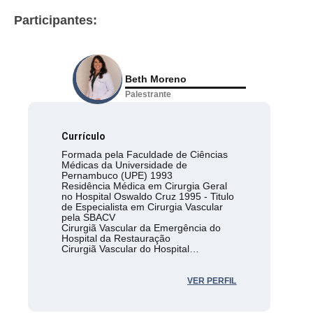
Participantes:
Beth Moreno
Palestrante
Currículo
Formada pela Faculdade de Ciências
Médicas da Universidade de
Pernambuco (UPE) 1993
Residência Médica em Cirurgia Geral
no Hospital Oswaldo Cruz 1995 - Titulo
de Especialista em Cirurgia Vascular
pela SBACV
Cirurgiã Vascular da Emergência do
Hospital da Restauração
Cirurgiã Vascular do Hospital
Esperança
Diretora Médica da Angiocentro/ PE
Sócia Efetiva da Sociedade Brasileira
VER PERFIL
de Angiologia e de Cirurgia Vascular -
Membro da diretoria da SBACV/PE
desde 2014