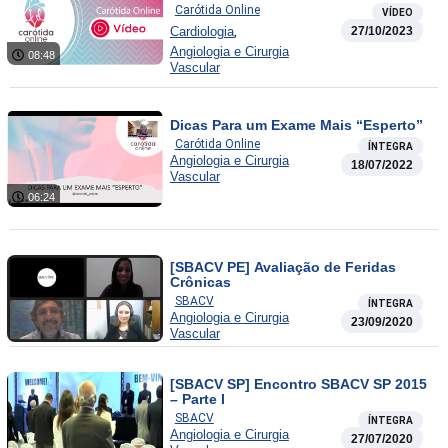
Carótida Online
VÍDEO
,
Cardiologia
27/10/2023
Angiologia e Cirurgia
08:48
Vascular
Dicas Para um Exame Mais “Esperto”
Carótida Online
ÍNTEGRA
Angiologia e Cirurgia
18/07/2022
Vascular
06:24
[SBACV PE] Avaliação de Feridas
Crônicas
SBACV
ÍNTEGRA
Angiologia e Cirurgia
23/09/2020
Vascular
[SBACV SP] Encontro SBACV SP 2015
– Parte I
SBACV
ÍNTEGRA
Angiologia e Cirurgia
27/07/2020