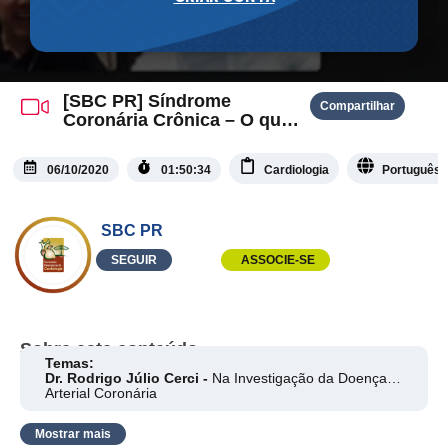
[SBC PR] Síndrome
Compartilhar
Coronária Crônica – O que
mudou em 2020?
06/10/2020
01:50:34
Cardiologia
Português
SBC PR
SEGUIR
ASSOCIE-SE
Sobre este conteúdo
Temas:
Dr. Rodrigo Júlio Cerci -
Na Investigação da Doença
Arterial Coronária
Dr. Olímpio Ribeiro França Neto -
No Tratamento
Clínico
Mostrar mais
Dr. Álvaro Avezum Junior -
Na Revascularização