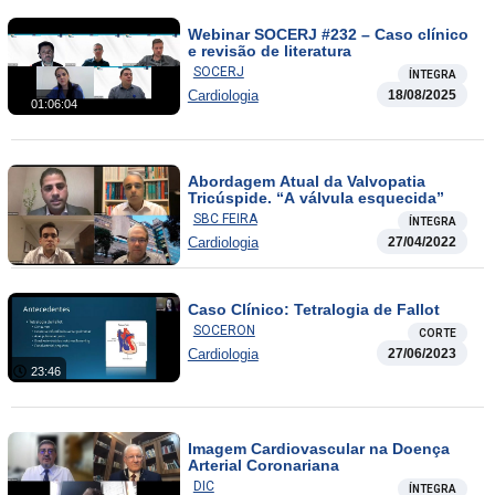
Webinar SOCERJ #232 – Caso clínico
e revisão de literatura
SOCERJ
ÍNTEGRA
Cardiologia
18/08/2025
01:06:04
Abordagem Atual da Valvopatia
Tricúspide. “A válvula esquecida”
SBC FEIRA
ÍNTEGRA
Cardiologia
27/04/2022
Caso Clínico: Tetralogia de Fallot
SOCERON
CORTE
Cardiologia
27/06/2023
23:46
Imagem Cardiovascular na Doença
Arterial Coronariana
DIC
ÍNTEGRA