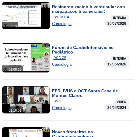
Resincronizacion biventricular con
marcapasos bicamerales:
So.Ca.BA
ÍNTEGRA
Cardiologia
30/07/2026
53:19
Fórum de CardioIntensivismo
Pediátrico
DCC CP
ÍNTEGRA
Cardiologia
19/05/2026
01:08:25
FFR, IVUS e OCT Santa Casa de
Montes Claros
SMC
VÍDEO
Cardiologia
26/04/2024
01:16:51
Novas fronteiras na
Cardiopneumologia