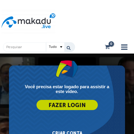
Ir
Main
para
Men
o
conteúdo
Pesquisar
...
Você precisa estar logado para assistir a
este vídeo.