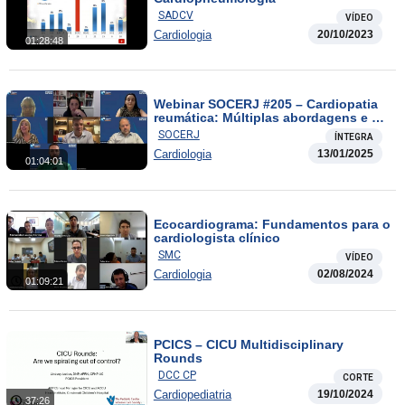
SADCV
VÍDEO
Cardiologia
20/10/2023
01:28:48
Webinar SOCERJ #205 – Cardiopatia
reumática: Múltiplas abordagens e o
remodelamento reverso
SOCERJ
ÍNTEGRA
Cardiologia
13/01/2025
01:04:01
Ecocardiograma: Fundamentos para o
cardiologista clínico
SMC
VÍDEO
Cardiologia
02/08/2024
01:09:21
PCICS – CICU Multidisciplinary
Rounds
DCC CP
CORTE
Cardiopediatria
19/10/2024
37:26