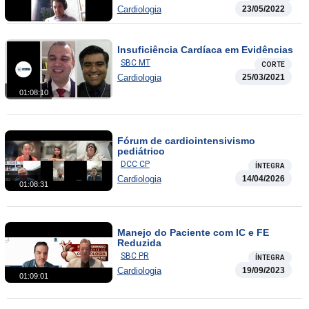
Cardiologia
23/05/2022
Insuficiência Cardíaca em Evidências
SBC MT
CORTE
Cardiologia
25/03/2021
01:08:10
Fórum de cardiointensivismo
pediátrico
DCC CP
ÍNTEGRA
Cardiologia
14/04/2026
01:08:31
Manejo do Paciente com IC e FE
Reduzida
SBC PR
ÍNTEGRA
Cardiologia
19/09/2023
01:09:01