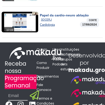
Papel da cardio-neuro ablação
SOCERJ
CORTE
Cardiologia
17/06/2024
17:19
Quem
Lives
Instituições
Desenvolvid
Somos
Cursos
Profissionais
Vídeos
Grupos
por
Receba
Como
Podcasts
de
Produzir
makadu.gr
estudo
nossa
Depoimentos
Programação
Semanal
Fale
Conosco
Submit
Email
Termos e
F
I
L
Condições