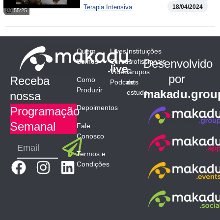
Terapia Intensiva
18/04/2024
55:25
Quem
Lives
Instituições
Desenvolvido
Somos
Cursos
Profissionais
Vídeos
Grupos
por
Receba
Como
Podcasts
de
Produzir
makadu.grou
estudo
nossa
Depoimentos
Programação
Semanal
Fale
Conosco
Submit
Email
Termos e
F
I
L
Condições
a
n
i
c
s
n
e
t
k