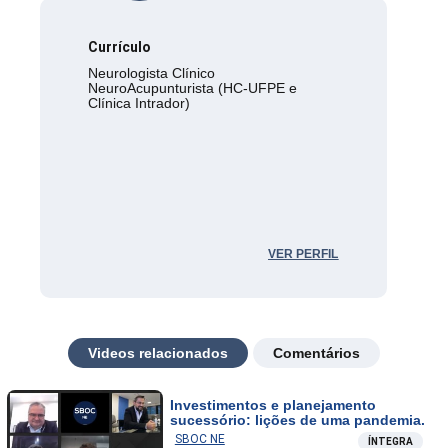
Currículo
Neurologista Clínico
NeuroAcupunturista (HC-UFPE e
Clínica Intrador)
VER PERFIL
Videos relacionados
Comentários
Investimentos e planejamento
sucessório: lições de uma pandemia.
SBOC NE
ÍNTEGRA