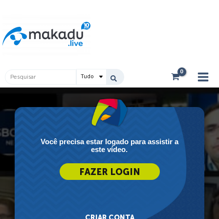
Ir
Main
para
Men
o
conteúdo
Pesquisar
...
Você precisa estar logado para assistir a
este vídeo.