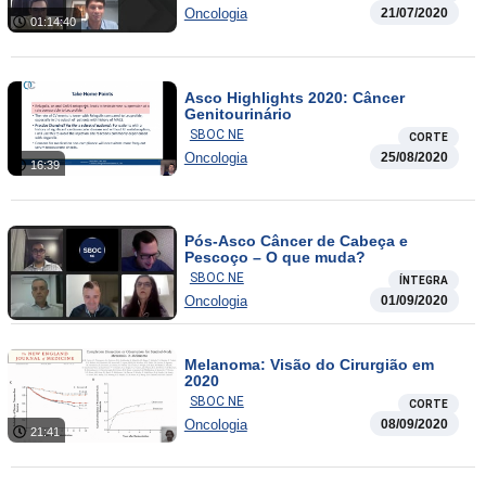
Oncologia
21/07/2020
01:14:40
Asco Highlights 2020: Câncer
Genitourinário
SBOC NE
CORTE
Oncologia
25/08/2020
16:39
Pós-Asco Câncer de Cabeça e
Pescoço – O que muda?
SBOC NE
ÍNTEGRA
Oncologia
01/09/2020
Melanoma: Visão do Cirurgião em
2020
SBOC NE
CORTE
Oncologia
08/09/2020
21:41