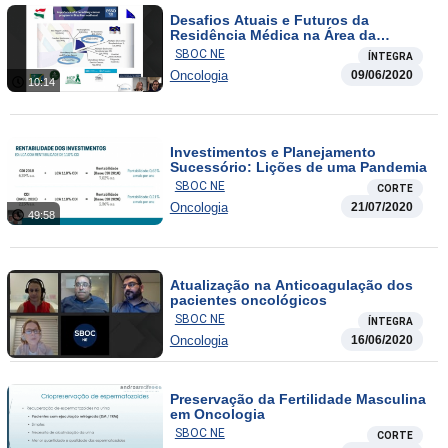
Desafios Atuais e Futuros da
Residência Médica na Área da
Oncologia
SBOC NE
ÍNTEGRA
Oncologia
09/06/2020
10:14
Investimentos e Planejamento
Sucessório: Lições de uma Pandemia
SBOC NE
CORTE
Oncologia
21/07/2020
49:58
Atualização na Anticoagulação dos
pacientes oncológicos
SBOC NE
ÍNTEGRA
Oncologia
16/06/2020
Preservação da Fertilidade Masculina
em Oncologia
SBOC NE
CORTE