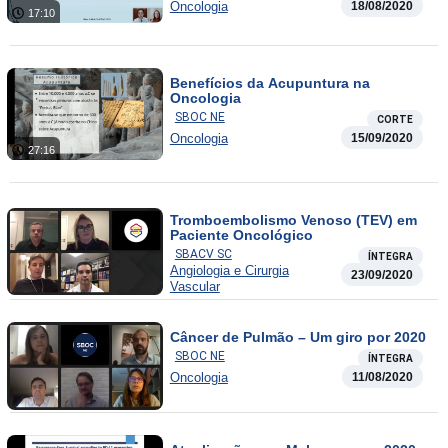
Oncologia
18/08/2020
17:10
Benefícios da Acupuntura na
Oncologia
SBOC NE
CORTE
Oncologia
15/09/2020
27:16
Tromboembolismo Venoso (TEV) em
Paciente Oncológico
SBACV SC
ÍNTEGRA
Angiologia e Cirurgia
23/09/2020
Vascular
Câncer de Pulmão – Um giro por 2020
SBOC NE
ÍNTEGRA
Oncologia
11/08/2020