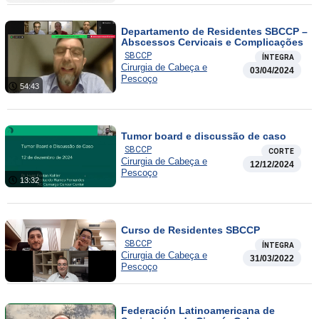
Departamento de Residentes SBCCP –
Abscessos Cervicais e Complicações
SBCCP
ÍNTEGRA
Cirurgia de Cabeça e
03/04/2024
Pescoço
54:43
Tumor board e discussão de caso
SBCCP
CORTE
Cirurgia de Cabeça e
12/12/2024
Pescoço
13:32
Curso de Residentes SBCCP
SBCCP
ÍNTEGRA
Cirurgia de Cabeça e
31/03/2022
Pescoço
Federación Latinoamericana de