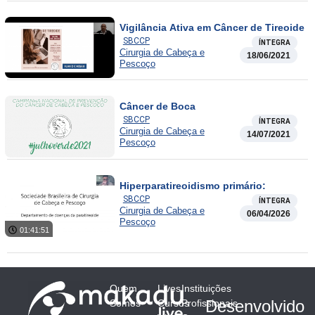
Vigilância Ativa em Câncer de Tireoide
SBCCP
ÍNTEGRA
Cirurgia de Cabeça e
18/06/2021
Pescoço
Câncer de Boca
SBCCP
ÍNTEGRA
Cirurgia de Cabeça e
14/07/2021
Pescoço
Hiperparatireoidismo primário:
SBCCP
ÍNTEGRA
Cirurgia de Cabeça e
06/04/2026
Pescoço
01:41:51
Quem
Lives
Instituições
Desenvolvido
Somos
Cursos
Profissionais