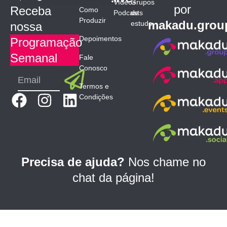
Vídeos
Grupos
por
Receba
Como
Podcasts
de
Produzir
makadu.grou
estudo
nossa
Depoimentos
Programação
Semanal
Fale
Conosco
Submit
Email
Termos e
F
I
L
Condições
a
n
i
c
s
n
e
t
k
b
a
e
Precisa de ajuda?
Nos chame no
o
g
d
chat da página!
o
r
i
k
a
n
m