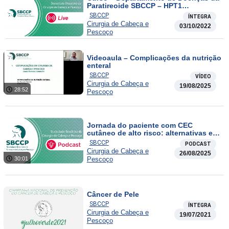
Paratireoide SBCCP – HPT1
Recidivado
SBCCP
ÍNTEGRA
Cirurgia de Cabeça e
03/10/2022
Pescoço
Videoaula – Complicações da nutrição
enteral
SBCCP
VÍDEO
Cirurgia de Cabeça e
19/08/2025
28:52
Pescoço
Jornada do paciente com CEC
cutâneo de alto risco: alternativas e
estratégias de prevenção e tratamento
SBCCP
PODCAST
Cirurgia de Cabeça e
26/08/2025
30:01
Pescoço
Câncer de Pele
SBCCP
ÍNTEGRA
Cirurgia de Cabeça e
19/07/2021
Pescoço