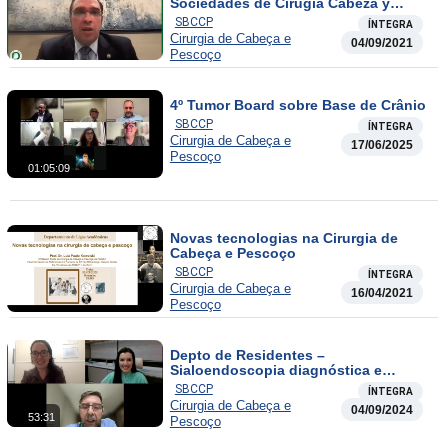
Sociedades de Cirugía Cabeza y
Cuello 2021
SBCCP
ÍNTEGRA
Cirurgia de Cabeça e
04/09/2021
Pescoço
4º Tumor Board sobre Base de Crânio
SBCCP
ÍNTEGRA
Cirurgia de Cabeça e
17/06/2025
Pescoço
01:05:09
Novas tecnologias na Cirurgia de
Cabeça e Pescoço
SBCCP
ÍNTEGRA
Cirurgia de Cabeça e
16/04/2021
Pescoço
Depto de Residentes –
Sialoendoscopia diagnóstica e
terapêutica. Quando fazer?
SBCCP
ÍNTEGRA
Cirurgia de Cabeça e
04/09/2024
53:31
Pescoço