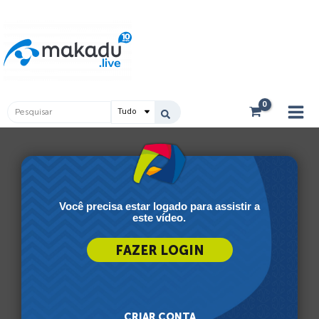
Ir
Main
para
Men
o
conteúdo
Pesquisar
...
Você precisa estar logado para assistir a
este vídeo.