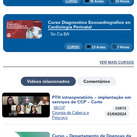
CURSO
35 Aulas
10 Horas
Curso Diagnostico Ecocardiografico en
Cardiologia Perinatal
So.Ca.BA
CURSO
13 Aulas
7 Horas
VER MAIS CURSOS
Videos relacionados
Comentários
PTH intraoperatório – implantação em
serviços de CCP – Corte
SBCCP
CORTE
Cirurgia de Cabeça e
01/04/2024
37:48
Pescoço
Curso – Departamento de Doenças da