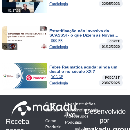
Cardiologia
22/05/2023
01:17:31
Estratificação não Invasiva da
SCASSST- o que Dizem as Novas
Diretrizes?
SBC PR
CORTE
Cardiologia
01/12/2020
12:42
Febre Reumatica aguda: ainda um
desafio no século XXI?
DCC CP
PODCAST
Cardiologia
23/07/2025
Quem
Lives
Instituições
Desenvolvido
Somos
Cursos
Profissionais
Vídeos
Grupos
por
Receba
Como
Podcasts
de
Produzir
makadu.grou
estudo