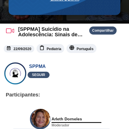
[SPPMA] Suicídio na
Compartilhar
Adolescência: Sinais de
Alerta e Abordagem
Preventiva
22/09/2020
Pediatria
Português
SPPMA
SEGUIR
Participantes:
Arleth Dorneles
Moderador