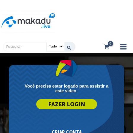
Ir
Main
para
Men
o
conteúdo
Pesquisar
...
Você precisa estar logado para assistir a
este vídeo.