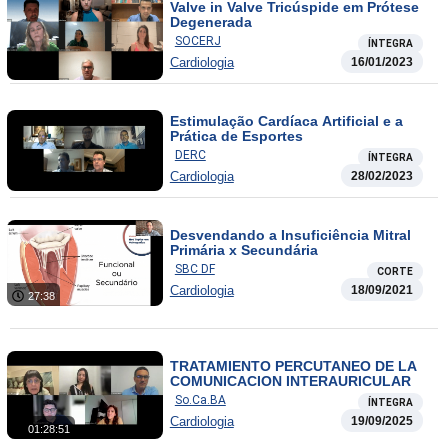
Valve in Valve Tricúspide em Prótese
Degenerada
SOCERJ
ÍNTEGRA
Cardiologia
16/01/2023
Estimulação Cardíaca Artificial e a
Prática de Esportes
DERC
ÍNTEGRA
Cardiologia
28/02/2023
Desvendando a Insuficiência Mitral
Primária x Secundária
SBC DF
CORTE
Cardiologia
18/09/2021
27:38
TRATAMIENTO PERCUTANEO DE LA
COMUNICACION INTERAURICULAR
So.Ca.BA
ÍNTEGRA
Cardiologia
19/09/2025
01:28:51