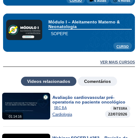
CURSO
5 Aulas
4 Horas
Módulo I – Aleitamento Materno &
Neonatologia
SOPEPE
CURSO
VER MAIS CURSOS
Videos relacionados
Comentários
Avaliação cardiovascular pré-
operatoria no paciente oncológico
SBC BA
ÍNTEGRA
Cardiologia
22/07/2026
01:14:16