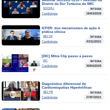
Webinar SOCERJ #253 – Revisão da
Diretriz da Dor Torácica da SBC
SOCERJ
ÍNTEGRA
Cardiologia
16/03/2026
ICFER: dos mecanismos de ação à
prática clínica
SBC DF
ÍNTEGRA
Cardiologia
03/11/2021
[DIC] Mitra Clip passo a passo
DIC
ÍNTEGRA
Cardiologia
30/04/2020
Diagnóstico diferencial de
Cardiomiopatias Hipertróficas
SBC PR
ÍNTEGRA
Cardiologia
27/07/2021