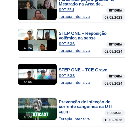
Mestrado na Área de
Enfermagem Crítica
SOTIERJ
ÍNTEGRA
Terapia Intensiva
07/02/2023
STEP ONE – Reposição
volêmica na sepse
SOTIRGS
ÍNTEGRA
43:24
Terapia Intensiva
02/09/2024
STEP ONE – TCE Grave
SOTIRGS
ÍNTEGRA
Terapia Intensiva
55:58
09/09/2024
Prevenção de infecção de
corrente sanguínea na UTI
ABENTI
PODCAST
40:20
Terapia Intensiva
10/02/2026