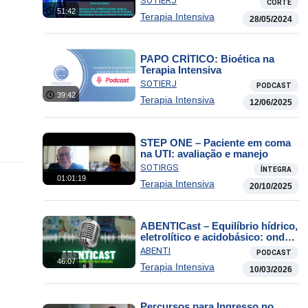
SOTIERJ
CORTE
51:42
Terapia Intensiva
28/05/2024
PAPO CRÍTICO: Bioética na
Terapia Intensiva
SOTIERJ
PODCAST
39:42
Terapia Intensiva
12/06/2025
STEP ONE – Paciente em coma
na UTI: avaliação e manejo
SOTIRGS
ÍNTEGRA
01:01:19
Terapia Intensiva
20/10/2025
ABENTICast – Equilíbrio hídrico,
eletrolítico e acidobásico: onde a
enfermagem faz a diferença
ABENTI
PODCAST
46:07
Terapia Intensiva
10/03/2026
Percursos para Ingresso no