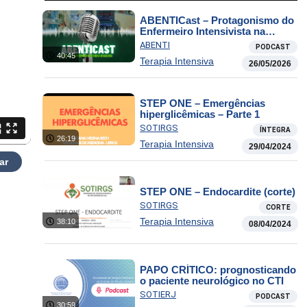
ABENTICast – Protagonismo do
Enfermeiro Intensivista na
tomada de decisão clínica
ABENTI
PODCAST
40:45
Terapia Intensiva
26/05/2026
STEP ONE – Emergências
hiperglicêmicas – Parte 1
SOTIRGS
ÍNTEGRA
26:19
Terapia Intensiva
29/04/2024
ar
STEP ONE – Endocardite (corte)
SOTIRGS
CORTE
Terapia Intensiva
38:10
08/04/2024
PAPO CRÍTICO: prognosticando
o paciente neurológico no CTI
SOTIERJ
PODCAST
30:59