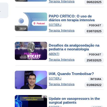
Terapia Intensiva
06/02/2025
o,
PAPO CRÍTICO: O uso de
diários em terapia intensiva
SOTIERJ
PODCAST
38:54
Terapia Intensiva
03/07/2025
Desafios da analgosedação na
pediatria e neonatologia
ABENTI
PODCAST
52:03
Terapia Intensiva
25/03/2025
IAM, Quando Trombolisar?
SOTIERJ
ÍNTEGRA
Terapia Intensiva
01/08/2022
Update on vasopressors in the
surgical patients