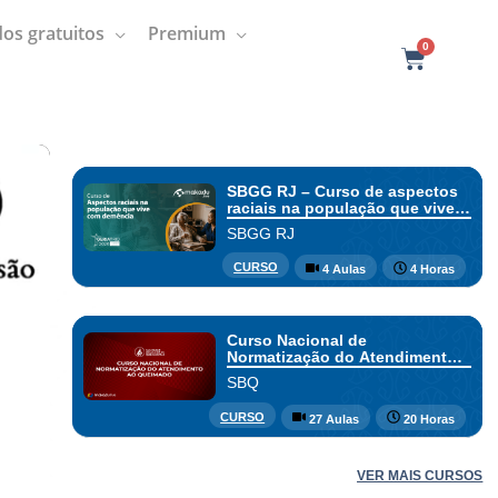
os gratuitos
Premium
0
C
a
r
t
SBGG RJ – Curso de aspectos
raciais na população que vive
com demência
SBGG RJ
CURSO
4 Aulas
4 Horas
Curso Nacional de
Normatização do Atendimento
ao Queimado – Turma Nordeste
SBQ
Emergências
CURSO
27 Aulas
20 Horas
VER MAIS CURSOS