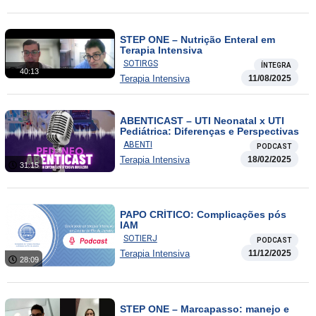
STEP ONE – Nutrição Enteral em
Terapia Intensiva
SOTIRGS
ÍNTEGRA
40:13
Terapia Intensiva
11/08/2025
ABENTICAST – UTI Neonatal x UTI
Pediátrica: Diferenças e Perspectivas
ABENTI
PODCAST
Terapia Intensiva
18/02/2025
31:15
PAPO CRÍTICO: Complicações pós
IAM
SOTIERJ
PODCAST
Terapia Intensiva
11/12/2025
28:09
STEP ONE – Marcapasso: manejo e