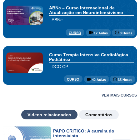
ABNc – Curso Internacional de
Atualização em Neurointensivismo
ABNc
CURSO
12 Aulas
8 Horas
Curso Terapia Intensiva Cardiológica
Pediátrica
DCC CP
CURSO
42 Aulas
35 Horas
VER MAIS CURSOS
Videos relacionados
Comentários
PAPO CRÍTICO: A carreira do
intensivista