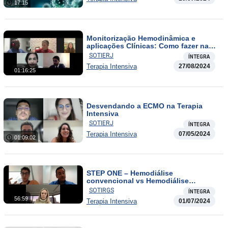
17:15
Monitorização Hemodinâmica e
aplicações Clínicas: Como fazer na
beira do leito?
SOTIERJ
ÍNTEGRA
Terapia Intensiva
27/08/2024
01:16:25
Desvendando a ECMO na Terapia
Intensiva
SOTIERJ
ÍNTEGRA
Terapia Intensiva
07/05/2024
01:09:02
STEP ONE – Hemodiálise
convencional vs Hemodiálise
contínua
SOTIRGS
ÍNTEGRA
56:59
Terapia Intensiva
01/07/2024