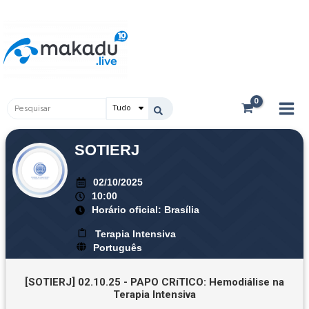
Ir
Main
para
Men
o
conteúdo
Pesquisar
...
SOTIERJ
02/10/2025
10:00
Horário oficial: Brasília
Terapia Intensiva
Português
[SOTIERJ] 02.10.25 - PAPO CRíTICO: Hemodiálise na
Terapia Intensiva