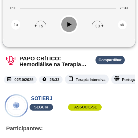
0:00
28:33
Play
1x
15
30
PAPO CRíTICO:
Compartilhar
Hemodiálise na Terapia
Intensiva
02/10/2025
28:33
Terapia Intensiva
Portugu
SOTIERJ
SEGUIR
ASSOCIE-SE
Participantes: