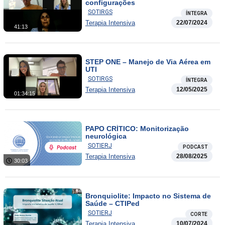
configurações
SOTIRGS
ÍNTEGRA
Terapia Intensiva
22/07/2024
41:13
STEP ONE – Manejo de Via Aérea em
UTI
SOTIRGS
ÍNTEGRA
Terapia Intensiva
12/05/2025
01:34:15
PAPO CRÍTICO: Monitorização
neurológica
SOTIERJ
PODCAST
Terapia Intensiva
28/08/2025
30:03
Bronquiolite: Impacto no Sistema de
Saúde – CTIPed
SOTIERJ
CORTE
Terapia Intensiva
10/07/2024