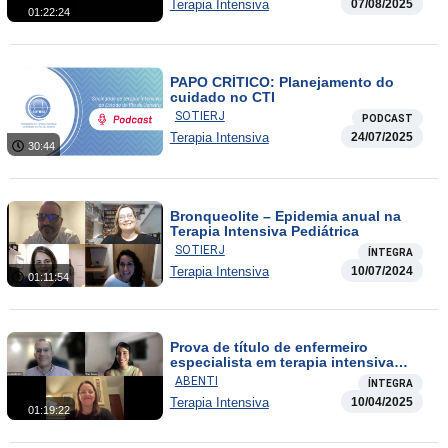
Terapia Intensiva
07/08/2025
01:22:24
PAPO CRÍTICO: Planejamento do
cuidado no CTI
SOTIERJ
PODCAST
Terapia Intensiva
24/07/2025
30:44
Bronqueolite – Epidemia anual na
Terapia Intensiva Pediátrica
SOTIERJ
ÍNTEGRA
Terapia Intensiva
10/07/2024
01:11:54
Prova de título de enfermeiro
especialista em terapia intensiva
2025: desvendando o edital
ABENTI
ÍNTEGRA
Terapia Intensiva
10/04/2025
01:19:22