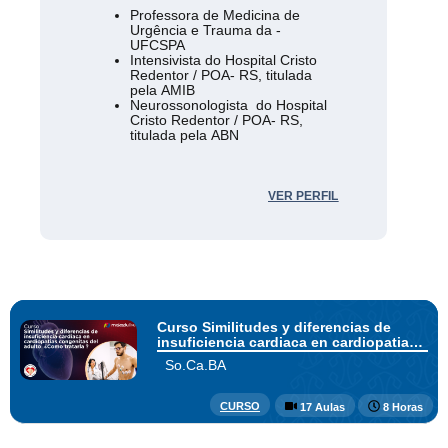
Professora de Medicina de
Urgência e Trauma da -
UFCSPA
Intensivista do Hospital Cristo
Redentor / POA- RS, titulada
pela AMIB
Neurossonologista do Hospital
Cristo Redentor / POA- RS,
titulada pela ABN
VER PERFIL
Curso Similitudes y diferencias de
insuficiencia cardiaca en cardiopatias
congenitas del adulto ¿Como tratarla?
So.Ca.BA
CURSO
17 Aulas
8 Horas