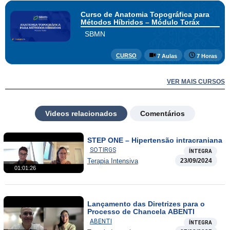
Curso de Anatomia Topográfica para
Métodos Híbridos – Módulo Toráx
SBMN
CURSO
7 Aulas
7 Horas
VER MAIS CURSOS
Videos relacionados
Comentários
STEP ONE – Hipertensão intracraniana
SOTIRGS
ÍNTEGRA
Terapia Intensiva
23/09/2024
01:01:26
Lançamento das Diretrizes para o
Processo de Chancela ABENTI
ABENTI
ÍNTEGRA