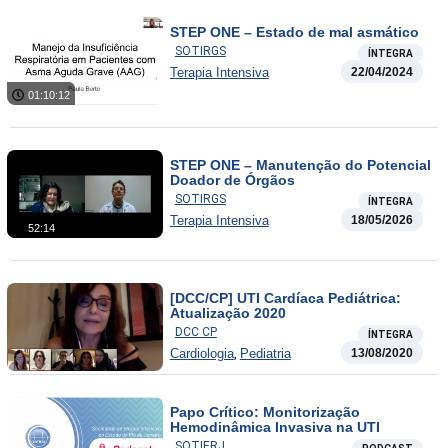
STEP ONE – Estado de mal asmático
SOTIRGS
ÍNTEGRA
Terapia Intensiva
22/04/2024
01:10:12
STEP ONE – Manutenção do Potencial
Doador de Órgãos
SOTIRGS
ÍNTEGRA
Terapia Intensiva
18/05/2026
52:14
[DCC/CP] UTI Cardíaca Pediátrica:
Atualização 2020
DCC CP
ÍNTEGRA
,
Cardiologia
Pediatria
13/08/2020
Papo Crítico: Monitorização
Hemodinâmica Invasiva na UTI
SOTIERJ