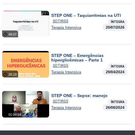
STEP ONE – Taquiarritmias na UTI
SOTIRGS
ÍNTEGRA
Terapia Intensiva
20/07/2026
49:07
STEP ONE – Emergências
hiperglicêmicas – Parte 1
SOTIRGS
ÍNTEGRA
Terapia Intensiva
29/04/2024
26:19
STEP ONE – Sepse: manejo
SOTIRGS
ÍNTEGRA
Terapia Intensiva
26/08/2024
01:04:54