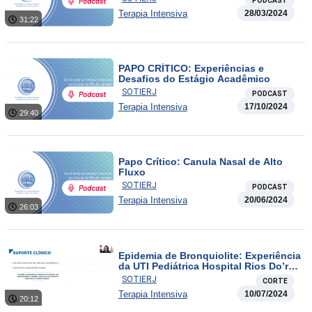
PODCAST
Terapia Intensiva
28/03/2024
31:22
PAPO CRÍTICO: Experiências e
Desafios do Estágio Acadêmico
SOTIERJ
PODCAST
Terapia Intensiva
17/10/2024
29:40
Papo Crítico: Canula Nasal de Alto
Fluxo
SOTIERJ
PODCAST
Terapia Intensiva
20/06/2024
26:03
Epidemia de Bronquiolite: Experiência
da UTI Pediátrica Hospital Rios Do’r
em 2024
SOTIERJ
CORTE
Terapia Intensiva
10/07/2024
20:12