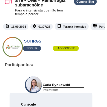
STEP ONE – Hemorragia
Compartilhar
subaracnóide
Para o intensivista que não tem
tempo a perder
16/09/2024
01:07:25
Terapia Intensiva
Portu
SOTIRGS
SEGUIR
ASSOCIE-SE
Participantes:
Carla Rynkowski
Palestrante
Currículo