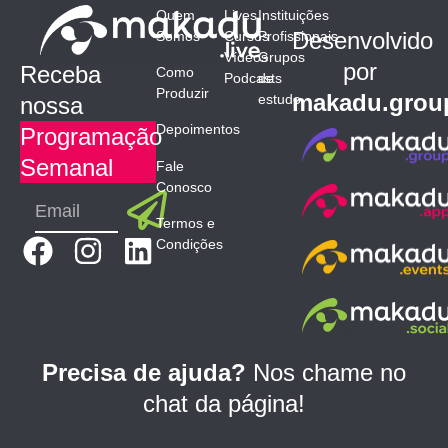
Quem
Lives
Instituições
Desenvolvido
Somos
Cursos
Profissionais
Vídeos
Grupos
por
Receba
Como
Podcasts
de
Produzir
makadu.grou
estudo
nossa
Depoimentos
Programação
Semanal
Fale
Conosco
Submit
Email
Termos e
F
I
L
Condições
a
n
i
c
s
n
e
t
k
b
a
e
Precisa de ajuda?
Nos chame no
o
g
d
chat da página!
o
r
i