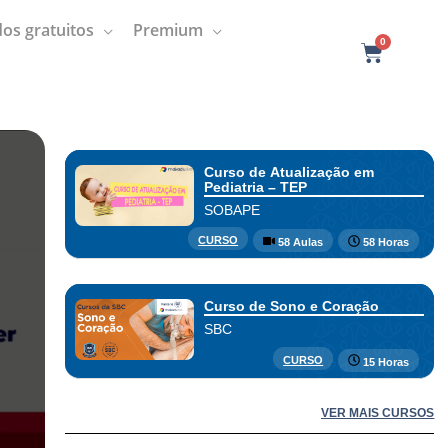
os gratuitos
Premium
0
C
a
r
t
Curso de Atualização em
Pediatria – TEP
SOBAPE
CURSO
58 Aulas
58 Horas
Curso de Sono e Coração
SBC
CURSO
15 Horas
VER MAIS CURSOS