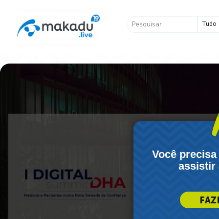
Ir
para
Pesquisar
o
...
conteúdo
Você precisa
assistir