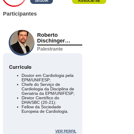
SEGUIR
ASSOCIE-SE
Participantes
Roberto
Dischinger
Miranda
Palestrante
Currículo
Doutor em Cardiologia pela
EPM/UNIFESP;
Chefe do Serviço de
Cardiologia da Disciplina de
Geriatria da EPM/UNIFESP;
Diretor Científico do
DHA/SBC (20-21);
Fellow da Sociedade
Europeia de Cardiologia.
VER PERFIL