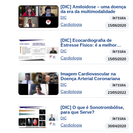
[DIC] Amiloidose – uma doença
da era da multimodalidade
DIC
ÍNTEGRA
Cardiologia
15/06/2020
[DIC] Ecocardiografia de
Estresse Físico: é a melhor
modalidade para a investigação
DIC
ÍNTEGRA
de isquemia miocárdica
Cardiologia
15/05/2020
Imagem Cardiovascular na
Doença Arterial Coronariana
DIC
ÍNTEGRA
Cardiologia
23/05/2022
[DIC] O que é Sonotrombólise,
para que Serve?
DIC
ÍNTEGRA
Cardiologia
30/04/2020