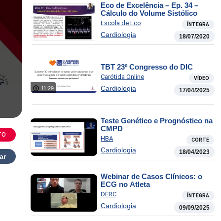
Eco de Excelência – Ep. 34 –
Cálculo do Volume Sistólico
Escola de Eco
ÍNTEGRA
Cardiologia
18/07/2020
TBT 23º Congresso do DIC
Carótida Online
VÍDEO
Cardiologia
11:29
17/04/2025
Teste Genético e Prognóstico na
CMPD
TO
HBA
CORTE
Cardiologia
18/04/2023
ar
Webinar de Casos Clínicos: o
ECG no Atleta
DERC
ÍNTEGRA
Cardiologia
09/09/2025