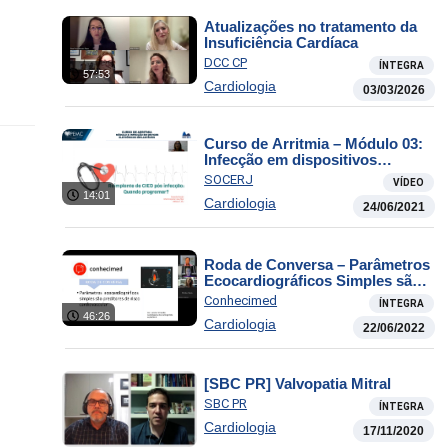
Atualizações no tratamento da
Insuficiência Cardíaca
DCC CP
ÍNTEGRA
57:53
Cardiologia
03/03/2026
Curso de Arritmia – Módulo 03:
Infecção em dispositivos
eletrônicos implantáveis
SOCERJ
VÍDEO
14:01
Cardiologia
24/06/2021
Roda de Conversa – Parâmetros
Ecocardiográficos Simples são
Preditores de Risco Vascular
Conhecimed
ÍNTEGRA
46:26
Cardiologia
22/06/2022
[SBC PR] Valvopatia Mitral
SBC PR
ÍNTEGRA
Cardiologia
17/11/2020