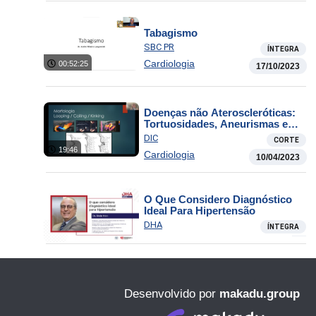
Tabagismo
SBC PR
ÍNTEGRA
Cardiologia
00:52:25
17/10/2023
Doenças não Ateroscleróticas:
Tortuosidades, Aneurismas e
Dissecção
DIC
CORTE
19:46
Cardiologia
10/04/2023
O Que Considero Diagnóstico
Ideal Para Hipertensão
DHA
ÍNTEGRA
Desenvolvido por
makadu.group