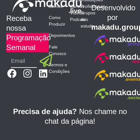
Desenvolvido
Somos
Cursos
Profissionais
Vídeos
Grupos
por
Receba
Como
Podcasts
de
Produzir
makadu.grou
estudo
nossa
Depoimentos
Programação
Semanal
Fale
Conosco
Submit
Email
Termos e
F
I
L
Condições
a
n
i
c
s
n
e
t
k
b
a
e
Precisa de ajuda?
Nos chame no
o
g
d
chat da página!
o
r
i
k
a
n