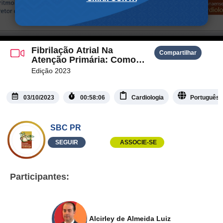
Fibrilação Atrial Na
Compartilhar
Atenção Primária: Como
Avaliar e Conduzir
Edição 2023
03/10/2023
00:58:06
Cardiologia
Português
SBC PR
SEGUIR
ASSOCIE-SE
Participantes:
Alcirley de Almeida Luiz