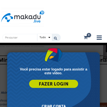
Ir
Main
para
Men
o
conteúdo
Pesquisar
...
Você precisa estar logado para assistir a
este vídeo.