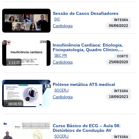
Sessão de Casos Desafiadores
DIC
ÍNTEGRA
Cardiologia
06/06/2022
Insuficiência Cardíaca: Etiologia,
Fisiopatologia, Quadro Clínico,
Diagnóstico, Tratamento
SBC PR
CORTE
Cardiologia
25/08/2020
1:13:37
Prótese metálica ATS medical
SOCERJ
ÍNTEGRA
Cardiologia
18/09/2023
00:06:55
Curso Básico de ECG – Aula 08:
Distúrbios de Condução AV
SOCERJ
ÍNTEGRA