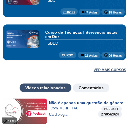
SBC
CURSO
7 Aulas
15 Horas
Curso de Técnicas Intervencionistas
em Dor
SBED
CURSO
11 Aulas
06 Horas
VER MAIS CURSOS
Videos relacionados
Comentários
Não é apenas uma questão de gênero
Com. Mujer – FAC
PODCAST
Cardiologia
27/05/2024
11:08