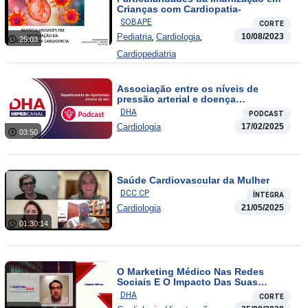
Crianças com Cardiopatia-
SOBAPE
CORTE
,
,
Pediatria
Cardiologia
10/08/2023
25:03
Cardiopediatria
Associação entre os níveis de
pressão arterial e doença
cardiovascular na ausência dos
DHA
PODCAST
principais fatores de risco
Cardiologia
17/02/2025
03:50
Saúde Cardiovascular da Mulher
DCC CP
ÍNTEGRA
Cardiologia
21/05/2025
01:30:14
O Marketing Médico Nas Redes
Sociais E O Impacto Das Suas
Publicações
DHA
CORTE