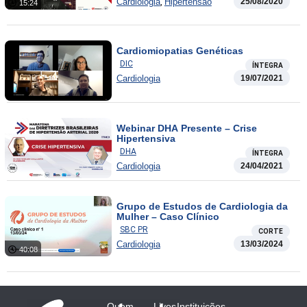
,
Cardiologia
Hipertensão
25/08/2020
15:24
Cardiomiopatias Genéticas
DIC
ÍNTEGRA
Cardiologia
19/07/2021
Webinar DHA Presente – Crise
Hipertensiva
DHA
ÍNTEGRA
Cardiologia
24/04/2021
Grupo de Estudos de Cardiologia da
Mulher – Caso Clínico
SBC PR
CORTE
Cardiologia
13/03/2024
40:08
Quem
Lives
Instituições