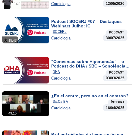
Cardiologia
12/05/2020
Podcast SOCERJ #07 – Destaques
Webinars Julho: IC.
SOCERJ
PODCAST
Cardiologia
30/07/2025
15:47
“Conversas sobre Hipertensão” – o
Podcast do DHA / SBC – Sonolência
diurna e incidência de novos casos
DHA
PODCAST
de hipertensão
Cardiologia
03/03/2025
¿En el centro, pero no en el corazón?
So.Ca.BA
ÍNTEGRA
Cardiologia
16/04/2025
49:15
Particularidades da Imunização em