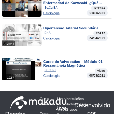
Enfermedad de Kawasaki ¿Qué
debemos saber y hacer?
So.Ca.BA
ÍNTEGRA
Cardiologia
01/11/2021
Hipertensão Arterial Secundária
DHA
CORTE
Cardiologia
24/04/2021
25:44
Curso de Valvopatias – Módulo 01 –
Ressonância Magnética
SOCERJ
VÍDEO
Cardiologia
08/03/2021
19:57
Quem
Lives
Instituições
Desenvolvido
Somos
Cursos
Profissionais
Vídeos
Grupos
por
Como