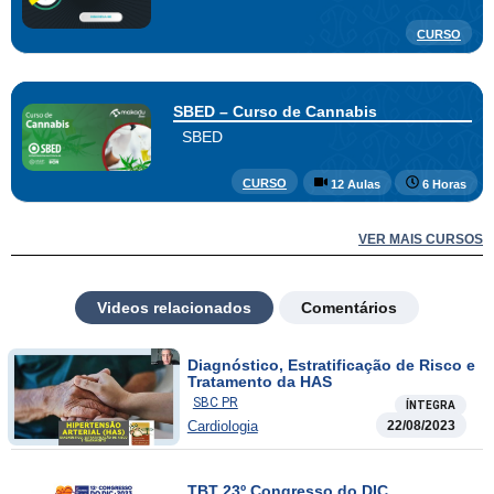
CURSO
SBED – Curso de Cannabis
SBED
CURSO
12 Aulas
6 Horas
VER MAIS CURSOS
Videos relacionados
Comentários
Diagnóstico, Estratificação de Risco e
Tratamento da HAS
SBC PR
ÍNTEGRA
Cardiologia
22/08/2023
TBT 23º Congresso do DIC