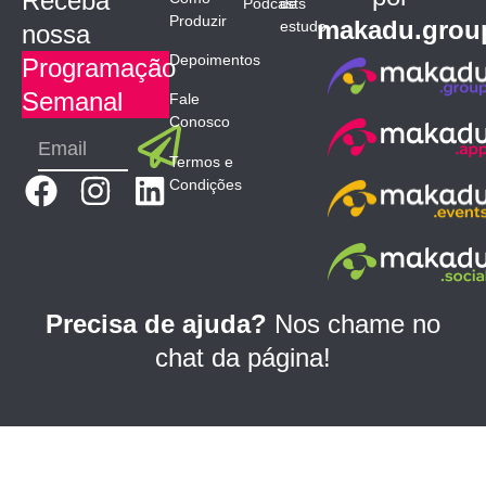
Receba
Podcasts
de
Produzir
makadu.grou
estudo
nossa
Depoimentos
Programação
Semanal
Fale
Conosco
Submit
Email
Termos e
F
I
L
Condições
a
n
i
c
s
n
e
t
k
b
a
e
Precisa de ajuda?
Nos chame no
o
g
d
chat da página!
o
r
i
k
a
n
m