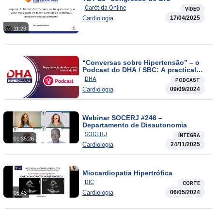
Carótida Online
VÍDEO
Cardiologia
17/04/2025
11:29
“Conversas sobre Hipertensão” – o
Podcast do DHA / SBC: A practical
approach to assessment of non-ad
DHA
PODCAST
Cardiologia
09/09/2024
Webinar SOCERJ #246 –
Departamento de Disautonomia
SOCERJ
ÍNTEGRA
01:35:26
Cardiologia
24/11/2025
Miocardiopatia Hipertrófica
DIC
CORTE
Cardiologia
06/05/2024
05:43