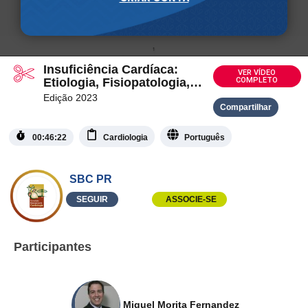
Insuficiência Cardíaca:
VER VÍDEO
Etiologia, Fisiopatologia,
COMPLETO
Quadro Clínico,
Edição 2023
Diagnóstico e Tratamento
Compartilhar
00:46:22
Cardiologia
Português
SBC PR
SEGUIR
ASSOCIE-SE
Participantes
Miguel Morita Fernandez