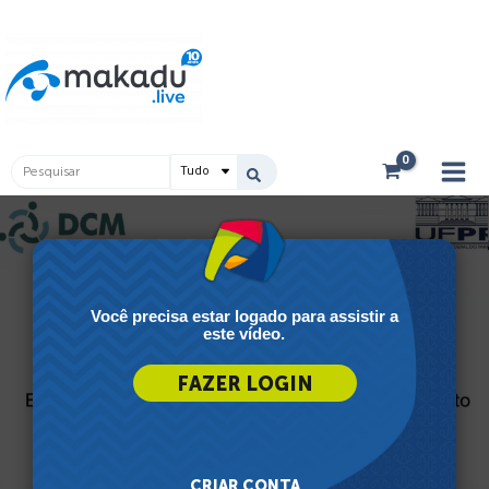
Ir
Main
para
Men
o
conteúdo
Pesquisar
...
Você precisa estar logado para assistir a
este vídeo.