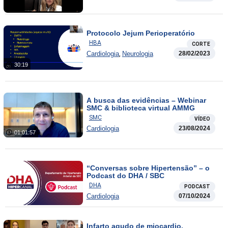
Protocolo Jejum Perioperatório
HBA
CORTE
,
Cardiologia
Neurologia
28/02/2023
30:19
A busca das evidências – Webinar
SMC & biblioteca virtual AMMG
SMC
VÍDEO
Cardiologia
23/08/2024
01:01:57
“Conversas sobre Hipertensão” – o
Podcast do DHA / SBC
DHA
PODCAST
Cardiologia
07/10/2024
Infarto agudo de miocardio.