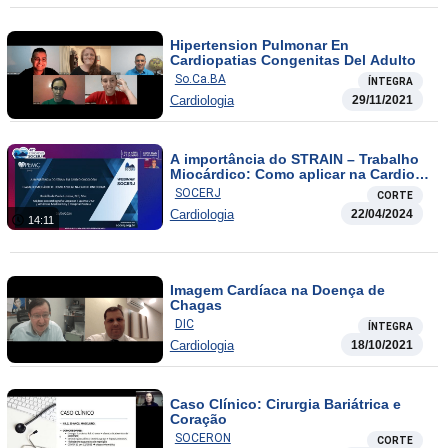
Hipertension Pulmonar En
Cardiopatias Congenitas Del Adulto
So.Ca.BA
ÍNTEGRA
Cardiologia
29/11/2021
A importância do STRAIN – Trabalho
Miocárdico: Como aplicar na Cardio-
Oncologia
SOCERJ
CORTE
Cardiologia
22/04/2024
14:11
Imagem Cardíaca na Doença de
Chagas
DIC
ÍNTEGRA
Cardiologia
18/10/2021
Caso Clínico: Cirurgia Bariátrica e
Coração
SOCERON
CORTE