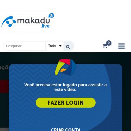
Ir
Main
para
Men
o
conteúdo
Pesquisar
...
Você precisa estar logado para assistir a
este vídeo.