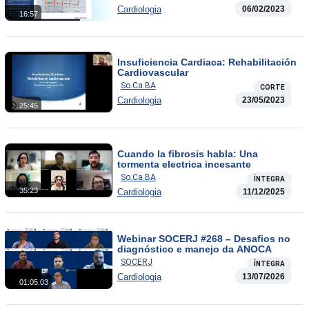
Cardiologia
06/02/2023
16:57
Insuficiencia Cardiaca: Rehabilitación
Cardiovascular
So.Ca.BA
CORTE
Cardiologia
23/05/2023
25:45
Cuando la fibrosis habla: Una
tormenta electrica incesante
So.Ca.BA
ÍNTEGRA
35:23
Cardiologia
11/12/2025
Webinar SOCERJ #268 – Desafios no
diagnóstico e manejo da ANOCA
SOCERJ
ÍNTEGRA
Cardiologia
13/07/2026
01:05:03