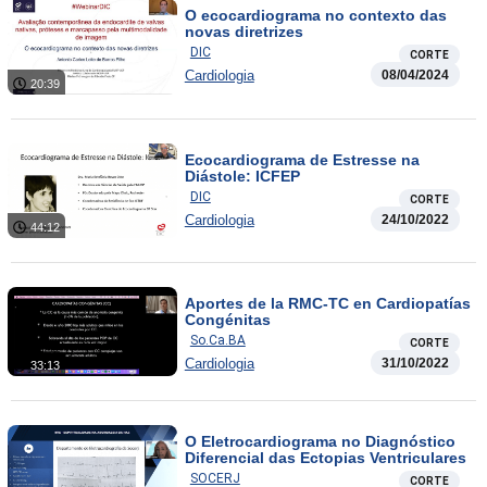
O ecocardiograma no contexto das
novas diretrizes
DIC
CORTE
Cardiologia
08/04/2024
20:39
Ecocardiograma de Estresse na
Diástole: ICFEP
DIC
CORTE
Cardiologia
24/10/2022
44:12
Aportes de la RMC-TC en Cardiopatías
Congénitas
So.Ca.BA
CORTE
Cardiologia
31/10/2022
33:13
O Eletrocardiograma no Diagnóstico
Diferencial das Ectopias Ventriculares
SOCERJ
CORTE