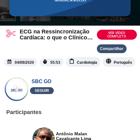
ECG na Ressincronização
VER VÍDEO
Cardíaca: o que o Clínico
COMPLETO
deve Saber
Compartilhar
04/08/2020
55:53
Cardiologia
Português
SBC GO
SEGUIR
Participantes
Antônio Malan
Cavalcante Lima