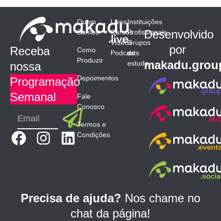
Quem
Lives
Instituições
Desenvolvido
Somos
Cursos
Profissionais
Vídeos
Grupos
por
Receba
Como
Podcasts
de
Produzir
makadu.grou
estudo
nossa
Depoimentos
Programação
Semanal
Fale
Conosco
Submit
Email
Termos e
F
I
L
Condições
a
n
i
c
s
n
e
t
k
b
a
e
Precisa de ajuda?
Nos chame no
o
g
d
chat da página!