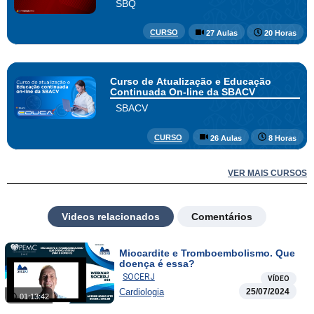
SBQ
CURSO
27 Aulas
20 Horas
Curso de Atualização e Educação
Continuada On-line da SBACV
SBACV
CURSO
26 Aulas
8 Horas
VER MAIS CURSOS
Videos relacionados
Comentários
Miocardite e Tromboembolismo. Que
doença é essa?
SOCERJ
VÍDEO
Cardiologia
25/07/2024
01:13:42