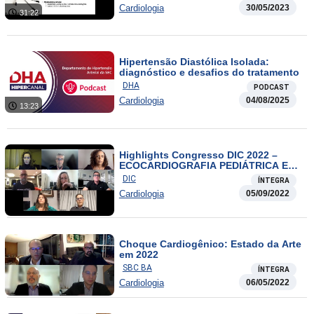
Cardiologia
30/05/2023
31:22
Hipertensão Diastólica Isolada:
diagnóstico e desafios do tratamento
DHA
PODCAST
Cardiologia
04/08/2025
13:23
Highlights Congresso DIC 2022 –
ECOCARDIOGRAFIA PEDIÁTRICA E
FETAL
DIC
ÍNTEGRA
Cardiologia
05/09/2022
Choque Cardiogênico: Estado da Arte
em 2022
SBC BA
ÍNTEGRA
Cardiologia
06/05/2022