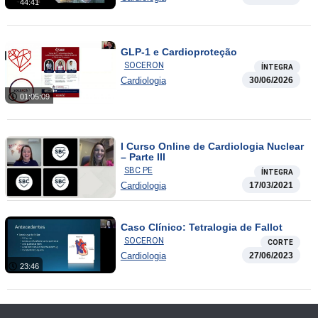
44:41
GLP-1 e Cardioproteção
SOCERON
ÍNTEGRA
Cardiologia
30/06/2026
01:05:09
I Curso Online de Cardiologia Nuclear
– Parte III
SBC PE
ÍNTEGRA
Cardiologia
17/03/2021
Caso Clínico: Tetralogia de Fallot
SOCERON
CORTE
Cardiologia
27/06/2023
23:46