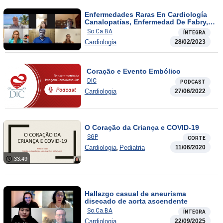
Enfermedades Raras En Cardiología
Canalopatías, Enfermedad De Fabry,
Sindrome De Marfan Tips Para Su
So.Ca.BA
ÍNTEGRA
Sospecha Y Diagnóstico
Cardiologia
28/02/2023
Coração e Evento Embólico
DIC
PODCAST
Cardiologia
27/06/2022
O Coração da Criança e COVID-19
SGP
CORTE
,
Cardiologia
Pediatria
11/06/2020
33:49
Hallazgo casual de aneurisma
disecado de aorta ascendente
So.Ca.BA
ÍNTEGRA
Cardiologia
22/09/2025