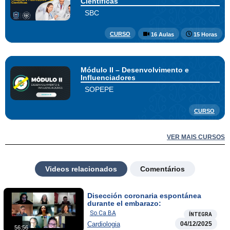
Científicas
SBC
CURSO
16 Aulas
15 Horas
Módulo II – Desenvolvimento e
Influenciadores
SOPEPE
CURSO
VER MAIS CURSOS
Videos relacionados
Comentários
Disección coronaria espontánea
durante el embarazo:
So.Ca.BA
ÍNTEGRA
Cardiologia
04/12/2025
56:56