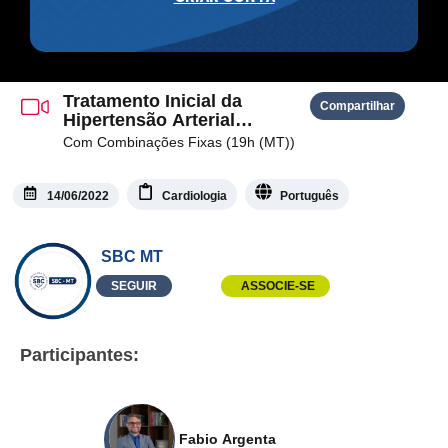
Tratamento Inicial da
Compartilhar
Hipertensão Arterial
Sistêmica
Com Combinações Fixas (19h (MT))
14/06/2022
Cardiologia
Português
SBC MT
SEGUIR
ASSOCIE-SE
Participantes:
Fabio Argenta