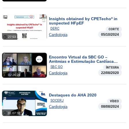
Insights obtained by CPETecho* in
suspected HFpEF
DERC
CORTE
Cardiologia
05/10/2024
27:53
Encontro Virtual da SBC GO –
Arritmias e Estimulação Cardíaca
Artificial
SBC GO
ÍNTEGRA
Cardiologia
22/08/2020
02:26:24
Destaques do AHA 2020
SOCERJ
VÍDEO
Cardiologia
08/08/2024
01:07:32