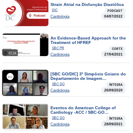
Strain Atrial na Disfunção Diastólica
DIC
PODCAST
Cardiologia
04/07/2022
An Evidence-Based Approach for the
Treatment of HFREF
SBC PR
CORTE
32:04
Cardiologia
27/04/2021
[SBC GO/DIC] 3º Simpósio Goiano do
Departamento de Imagem
Cardiovascular – Dia 26/09
SBC GO
ÍNTEGRA
Cardiologia
26/09/2020
Eventos do American College of
Cardiology -ACC / SBC-GO
Dislipidema
SBC GO
ÍNTEGRA
Cardiologia
28/09/2021