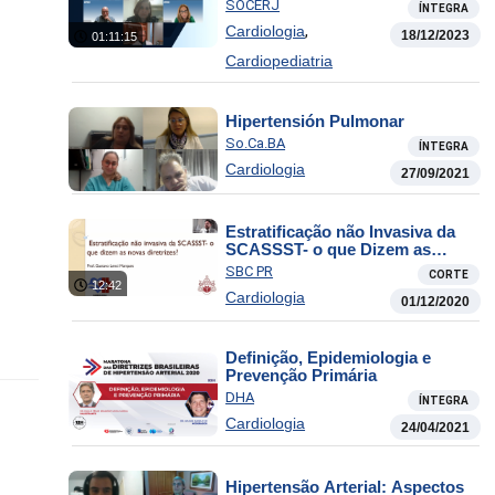
grave apresentação em
SOCERJ
ÍNTEGRA
adolescente: Como conduzir?
,
Cardiologia
18/12/2023
01:11:15
Cardiopediatria
Hipertensión Pulmonar
So.Ca.BA
ÍNTEGRA
Cardiologia
27/09/2021
Estratificação não Invasiva da
SCASSST- o que Dizem as
Novas Diretrizes?
SBC PR
CORTE
12:42
Cardiologia
01/12/2020
Definição, Epidemiologia e
Prevenção Primária
DHA
ÍNTEGRA
Cardiologia
24/04/2021
Hipertensão Arterial: Aspectos