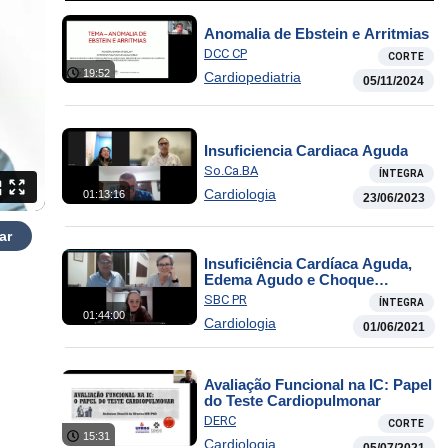
Anomalia de Ebstein e Arritmias
DCC CP
CORTE
19:52
Cardiopediatria
05/11/2024
Insuficiencia Cardiaca Aguda
So.Ca.BA
ÍNTEGRA
Cardiologia
01:13:16
23/06/2023
ar
Insuficiência Cardíaca Aguda,
Edema Agudo e Choque
Cardiogênico na Sala de
SBC PR
ÍNTEGRA
Emergência
01:44:00
Cardiologia
01/06/2021
Avaliação Funcional na IC: Papel
do Teste Cardiopulmonar
DERC
CORTE
15:31
Cardiologia
05/07/2021