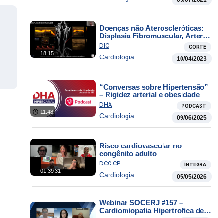
Doenças não Ateroscleróticas:
Displasia Fibromuscular, Arterite
de Takayasu e Fístula
DIC
CORTE
ArterioVenosa
18:15
Cardiologia
10/04/2023
“Conversas sobre Hipertensão”
– Rigidez arterial e obesidade
DHA
PODCAST
11:48
Cardiologia
09/06/2025
Risco cardiovascular no
congênito adulto
DCC CP
ÍNTEGRA
01:39:31
Cardiologia
05/05/2026
Webinar SOCERJ #157 –
Cardiomiopatia Hipertrofica de