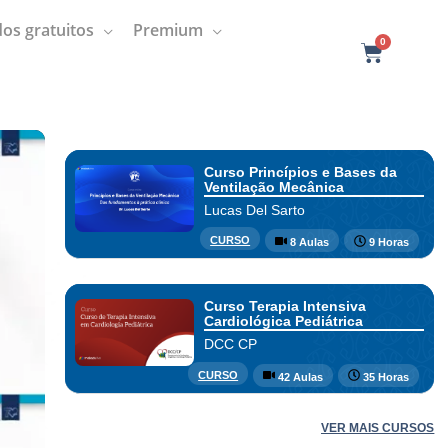
os gratuitos
Premium
0
C
a
r
t
Curso Princípios e Bases da
Ventilação Mecânica
Lucas Del Sarto
CURSO
8 Aulas
9 Horas
Curso Terapia Intensiva
Cardiológica Pediátrica
DCC CP
CURSO
42 Aulas
35 Horas
VER MAIS CURSOS