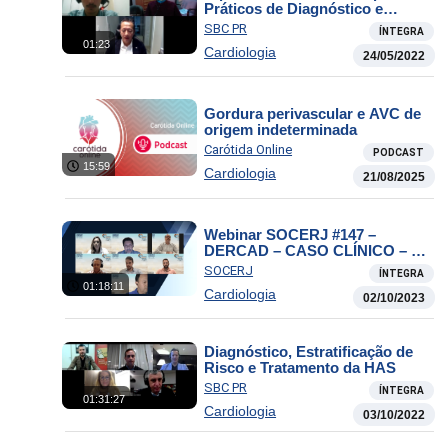
Práticos de Diagnóstico e
Tratamento do Paciente
SBC PR
ÍNTEGRA
Ambulatorial
01:23
Cardiologia
24/05/2022
Gordura perivascular e AVC de
origem indeterminada
Carótida Online
PODCAST
15:59
Cardiologia
21/08/2025
Webinar SOCERJ #147 –
DERCAD – CASO CLÍNICO – O
exercício na doença coronariana
SOCERJ
ÍNTEGRA
multivascular: desafios do
01:18:11
Cardiologia
mundo real.
02/10/2023
Diagnóstico, Estratificação de
Risco e Tratamento da HAS
SBC PR
ÍNTEGRA
01:31:27
Cardiologia
03/10/2022