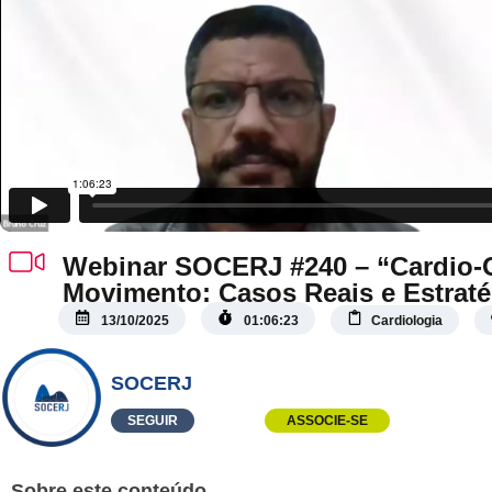
Webinar SOCERJ #240 – “Cardio-
Movimento: Casos Reais e Estraté
Cardíaca”
13/10/2025
01:06:23
Cardiologia
SOCERJ
SEGUIR
ASSOCIE-SE
Sobre este conteúdo