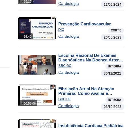
26:10
Cardiologia
12/06/2024
Prevenção Cardiovascular
DIC
CORTE
Cardiologia
16:49
20/05/2023
Escolha Racional De Exames
Diagnósticos Na Doença Arterial
Coronária
SBC GO
ÍNTEGRA
Cardiologia
30/11/2021
Fibrilação Atrial Na Atenção
Primária: Como Avaliar e
Conduzir
SBC PR
ÍNTEGRA
00:58:06
Cardiologia
03/10/2023
Insuficiência Cardíaca Pediátrica