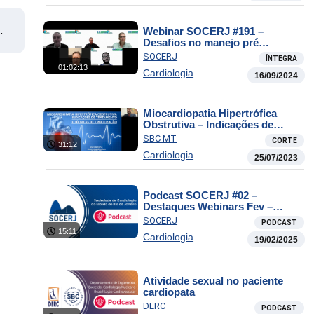
de
Webinar SOCERJ #191 –
Desafios no manejo pré
operatório de cirurgias não
SOCERJ
ÍNTEGRA
cardíacas
01:02:13
Cardiologia
16/09/2024
Miocardiopatia Hipertrófica
Obstrutiva – Indicações de
Tratamento e Técnicas de
SBC MT
CORTE
31:12
Embolização
Cardiologia
25/07/2023
Podcast SOCERJ #02 –
Destaques Webinars Fev –
DEMCA
SOCERJ
PODCAST
15:11
Cardiologia
19/02/2025
Atividade sexual no paciente
cardiopata
DERC
PODCAST