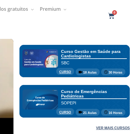
os gratuitos
Premium
0
C
a
r
t
Curso Gestão em Saúde para
Cardiologistas
SBC
CURSO
18 Aulas
30 Horas
Curso de Emergências
Pediátricas
SOPEPI
CURSO
21 Aulas
16 Horas
VER MAIS CURSOS