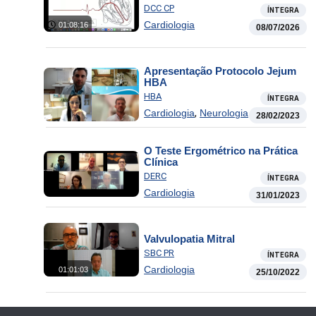
DCC CP
ÍNTEGRA
Cardiologia
01:08:16
08/07/2026
Apresentação Protocolo Jejum
HBA
HBA
ÍNTEGRA
,
Cardiologia
Neurologia
28/02/2023
O Teste Ergométrico na Prática
Clínica
DERC
ÍNTEGRA
Cardiologia
31/01/2023
Valvulopatia Mitral
SBC PR
ÍNTEGRA
Cardiologia
01:01:03
25/10/2022