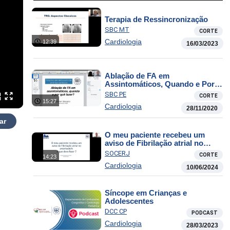
Terapia de Ressincronização
SBC MT
CORTE
Cardiologia
12:39
16/03/2023
Ablação de FA em
Assintomáticos, Quando e Por
quê Fazer?
SBC PE
CORTE
15:27
Cardiologia
28/11/2020
ar
O meu paciente recebeu um
aviso de Fibrilação atrial no
smartwatch: o que devo fazer?
SOCERJ
CORTE
14:23
Cardiologia
10/06/2024
Síncope em Crianças e
Adolescentes
DCC CP
PODCAST
Cardiologia
28/03/2023