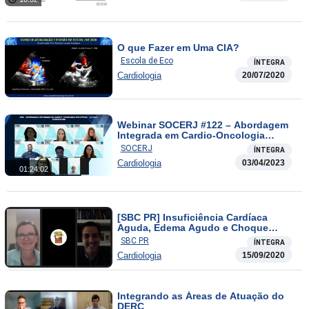
O que Fazer em Uma CIA?
Escola de Eco
ÍNTEGRA
Cardiologia
20/07/2020
Webinar SOCERJ #122 – Abordagem
Integrada em Cardio-Oncologia
Pediátrica
SOCERJ
ÍNTEGRA
Cardiologia
03/04/2023
01:24:02
[SBC PR] Insuficiência Cardíaca
Aguda, Edema Agudo e Choque
Cardiogênico na Sala de Emergência
SBC PR
ÍNTEGRA
Cardiologia
15/09/2020
Integrando as Áreas de Atuação do
DERC