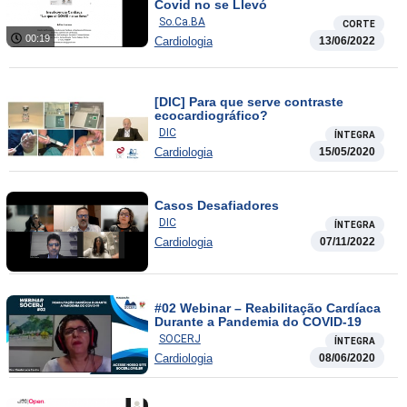
Covid no se Llevó
So.Ca.BA
CORTE
00:19
Cardiologia
13/06/2022
[DIC] Para que serve contraste
ecocardiográfico?
DIC
ÍNTEGRA
Cardiologia
15/05/2020
Casos Desafiadores
DIC
ÍNTEGRA
Cardiologia
07/11/2022
#02 Webinar – Reabilitação Cardíaca
Durante a Pandemia do COVID-19
SOCERJ
ÍNTEGRA
Cardiologia
08/06/2020