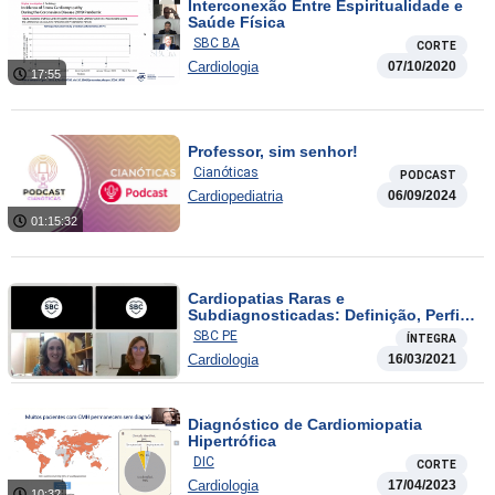
Interconexão Entre Espiritualidade e
Saúde Física
SBC BA
CORTE
Cardiologia
07/10/2020
17:55
Professor, sim senhor!
Cianóticas
PODCAST
Cardiopediatria
06/09/2024
01:15:32
Cardiopatias Raras e
Subdiagnosticadas: Definição, Perfil
Epidemiológico e Desafios
SBC PE
ÍNTEGRA
Cardiologia
16/03/2021
Diagnóstico de Cardiomiopatia
Hipertrófica
DIC
CORTE
Cardiologia
17/04/2023
10:32