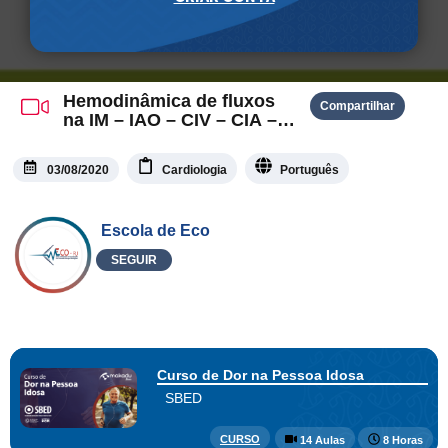
Hemodinâmica de fluxos
Compartilhar
na IM – IAO – CIV – CIA –
PCA
03/08/2020
Cardiologia
Português
Escola de Eco
SEGUIR
Curso de Dor na Pessoa Idosa
SBED
CURSO
14 Aulas
8 Horas