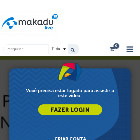
Ir
Main
para
Men
o
conteúdo
Pesquisar
...
Você precisa estar logado para assistir a
este vídeo.