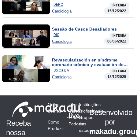
DERC
ÍNTEGRA
Cardiologia
15/12/2022
Sessão de Casos Desafiadores
DIC
ÍNTEGRA
Cardiologia
06/06/2022
Revascularización en síndrome
coronario crónico y evaluación de
viabilidad miocárdica
So.Ca.BA
ÍNTEGRA
Cardiologia
18/12/2025
40:26:33
Quem
Lives
Instituições
Desenvolvido
Somos
Cursos
Profissionais
Vídeos
Grupos
por
Receba
Como
Podcasts
de
Produzir
makadu.grou
estudo
nossa