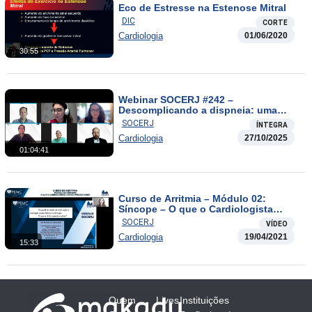
Eco de Estresse na Estenose Mitral
DIC
CORTE
Cardiologia
01/06/2020
30:55
Webinar SOCERJ #242 –
Descomplicando a dispneia: uma
jornada cardio-pneumo guiada pelo
SOCERJ
ÍNTEGRA
TCPE
Cardiologia
27/10/2025
01:04:41
Curso de Arritmia – Módulo 02:
Síncope – O que o Cardiologista
Clínico Precisa Saber
SOCERJ
VÍDEO
Cardiologia
19/04/2021
15:33
Quem
Lives
Instituições