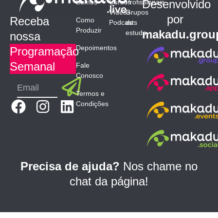
Desenvolvido
Somos
Cursos
Profissionais
Vídeos
Grupos
por
Receba
Como
Podcasts
de
Produzir
makadu.grou
estudo
nossa
Depoimentos
Programação
Semanal
Fale
Conosco
Submit
Email
Termos e
F
I
L
Condições
a
n
i
c
s
n
e
t
k
b
a
e
Precisa de ajuda?
Nos chame no
o
g
d
chat da página!
o
r
i
k
a
n