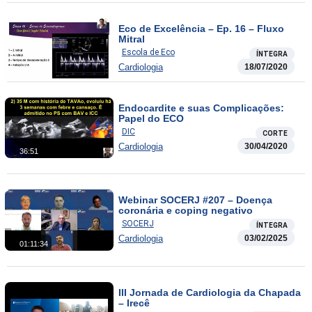
Eco de Excelência – Ep. 16 – Fluxo
Mitral
Escola de Eco
ÍNTEGRA
Cardiologia
18/07/2020
Endocardite e suas Complicações:
Papel do ECO
DIC
CORTE
Cardiologia
30/04/2020
36:51
Webinar SOCERJ #207 – Doença
coronária e coping negativo
SOCERJ
ÍNTEGRA
Cardiologia
03/02/2025
01:11:34
III Jornada de Cardiologia da Chapada
– Irecê