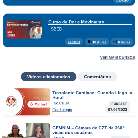
CURSO
Curso de Dor e Movimento
SBED
CURSO
10 Aulas
6 Horas
VER MAIS CURSOS
Videos relacionados
Comentários
Trasplante Cardiaco: Cuando Llego la
Hora!
So.Ca.BA
PODCAST
Cardiologia
07/06/2023
GEMNIM – Câmara de CZT de 360°:
visão dos usuários