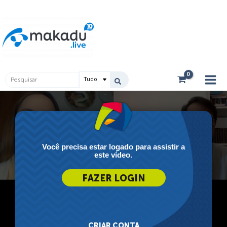
Ir
Main
para
Men
o
conteúdo
Pesquisar
...
Você precisa estar logado para assistir a
este vídeo.