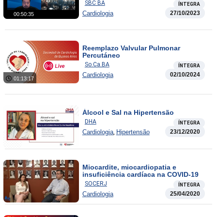
SBC BA
ÍNTEGRA
Cardiologia
27/10/2023
00:50:35
Reemplazo Valvular Pulmonar
Percutáneo
So.Ca.BA
ÍNTEGRA
Cardiologia
02/10/2024
01:13:17
Álcool e Sal na Hipertensão
DHA
ÍNTEGRA
,
Cardiologia
Hipertensão
23/12/2020
Miocardite, miocardiopatia e
insuficiência cardíaca na COVID-19
SOCERJ
ÍNTEGRA
Cardiologia
25/04/2020