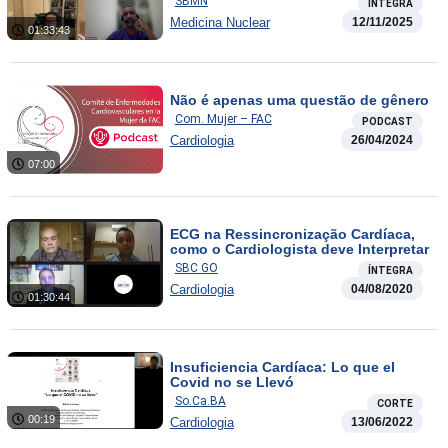
SBMN
ÍNTEGRA
Medicina Nuclear
12/11/2025
01:33:43
Não é apenas uma questão de gênero
Com. Mujer – FAC
PODCAST
Cardiologia
26/04/2024
07:00
ECG na Ressincronização Cardíaca,
como o Cardiologista deve Interpretar
SBC GO
ÍNTEGRA
Cardiologia
04/08/2020
01:30:44
Insuficiencia Cardíaca: Lo que el
Covid no se Llevó
So.Ca.BA
CORTE
00:19
Cardiologia
13/06/2022