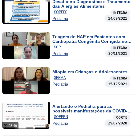
Desafio no Diagnóstico e Tratamento
das Alergias Alimentares
SOPEFS
ÍNTEGRA
Pediatria
14/09/2021
Triagem de HAP em Pacientes com
Cardiopatia Congênita Corrigida no
Pós-cirurgico
SGP
ÍNTEGRA
Pediatria
30/11/2021
Miopia em Crianças e Adolescentes
SPPMA
ÍNTEGRA
Pediatria
15/12/2021
Alertando o Pediatra para as
possíveis manifestações da COVID-19
nas crianças – Manifestações
SOPERN
CORTE
gastrointestinais, hepatobiliares e
Pediatria
29/07/2020
pancreáticas na covid 19 em
25:49
pacientes pediátricos