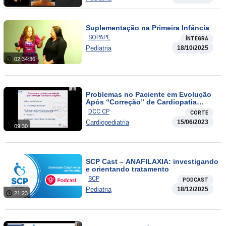
Suplementação na Primeira Infância
SOPAPE
ÍNTEGRA
Pediatria
18/10/2025
02:34:36
Problemas no Paciente em Evolução
Após “Correção” de Cardiopatia
Congênita
DCC CP
CORTE
Cardiopediatria
15/06/2023
09:30
SCP Cast – ANAFILAXIA: investigando
e orientando tratamento
SCP
PODCAST
Pediatria
18/12/2025
21:23