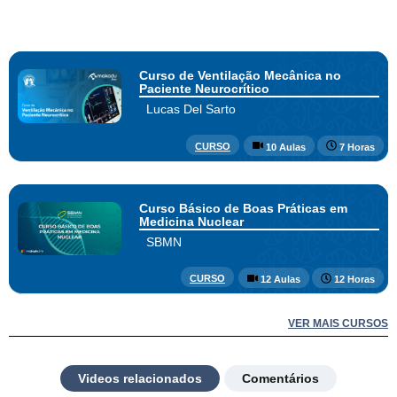
Curso de Ventilação Mecânica no
Paciente Neurocrítico
Lucas Del Sarto
CURSO
10 Aulas
7 Horas
Curso Básico de Boas Práticas em
Medicina Nuclear
SBMN
CURSO
12 Aulas
12 Horas
VER MAIS CURSOS
Videos relacionados
Comentários