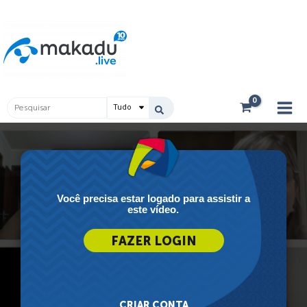
Ir
Main
para
Men
o
conteúdo
Pesquisar
...
Você precisa estar logado para assistir a
este vídeo.