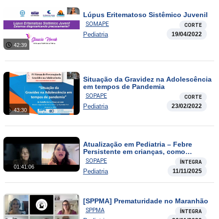
Lúpus Eritematoso Sistêmico Juvenil
SOMAPE
CORTE
Pediatria
19/04/2022
42:39
Situação da Gravidez na Adolescência
em tempos de Pandemia
SOPAPE
CORTE
Pediatria
23/02/2022
43:30
Atualização em Pediatria – Febre
Persistente em crianças, como
investigar?
SOPAPE
ÍNTEGRA
01:41:06
Pediatria
11/11/2025
[SPPMA] Prematuridade no Maranhão
SPPMA
ÍNTEGRA