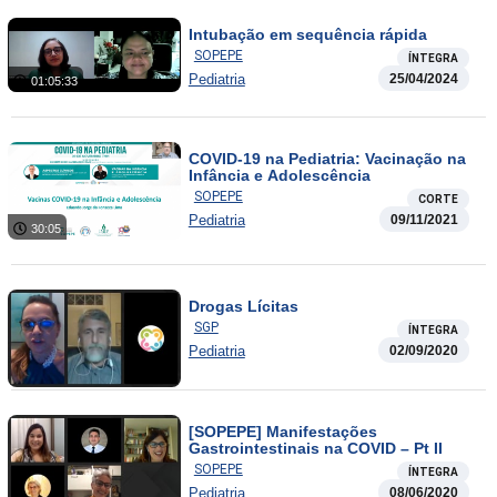
Intubação em sequência rápida
SOPEPE
ÍNTEGRA
Pediatria
25/04/2024
01:05:33
COVID-19 na Pediatria: Vacinação na
Infância e Adolescência
SOPEPE
CORTE
Pediatria
09/11/2021
30:05
Drogas Lícitas
SGP
ÍNTEGRA
Pediatria
02/09/2020
[SOPEPE] Manifestações
Gastrointestinais na COVID – Pt II
SOPEPE
ÍNTEGRA
Pediatria
08/06/2020