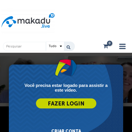
Ir
Main
para
Men
o
conteúdo
Pesquisar
...
Você precisa estar logado para assistir a
este vídeo.