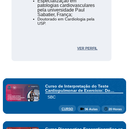
Especialização em
patologias cardiovasculares
pela universidade Paul
Sabatier, França;
Doutorado em Cardiologia pela
USP.
VER PERFIL
Curso de Interpretação do Teste
Cardiopulmonar de Exercício: Do
básico ao avançado
SBC
CURSO
36 Aulas
20 Horas