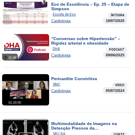
Eco de Excelência – Ep. 25 – Etapa de
Simpson
Escola de Eco
ÍNTEGRA
Cardiologia
18/07/2020
“Conversas sobre Hipertensão” –
Rigidez arterial e obesidade
DHA
PODCAST
Cardiologia
09/06/2025
11:48
Pericardite Constritiva
SMC
VÍDEO
Cardiologia
05/07/2024
01:20:00
Multimodalidade de Imagens na
Detecção Precoce da
Cardiotoxicidade
SBC BA
CORTE