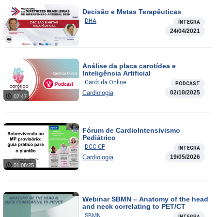
Decisão e Metas Terapêuticas
DHA
ÍNTEGRA
24/04/2021
Análise da placa carotídea e
Inteligência Artificial
Carótida Online
PODCAST
Cardiologia
02/10/2025
07:47
Fórum de CardioIntensivismo
Pediátrico
DCC CP
ÍNTEGRA
Cardiologia
19/05/2026
01:08:25
Webinar SBMN – Anatomy of the head
and neck correlating to PET/CT
SBMN
ÍNTEGRA