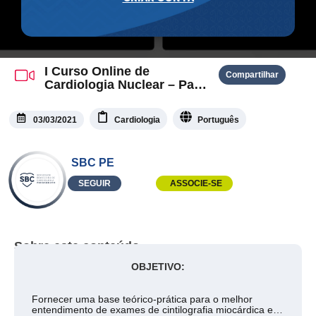
I Curso Online de
Compartilhar
Cardiologia Nuclear – Parte
I
03/03/2021
Cardiologia
Português
SBC PE
SEGUIR
ASSOCIE-SE
Sobre este conteúdo
OBJETIVO:
Fornecer uma base teórico-prática para o melhor
entendimento de exames de cintilografia miocárdica e