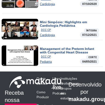
Cardiologia
07/10/2020
21:30
Mini Simpósio: Highlights em
Cardiologia Pediátrica
DCC CP
ÍNTEGRA
Cardiologia
07/12/2021
Management of the Preterm Infant
with Congenital Heart Disease
DCC CP
CORTE
Pediatria
04/05/2021
Quem
Lives
Instituições
Desenvolvido
Somos
Cursos
Profissionais
Vídeos
Grupos
por
Receba
Como
Podcasts
de
Produzir
makadu.grou
estudo
nossa