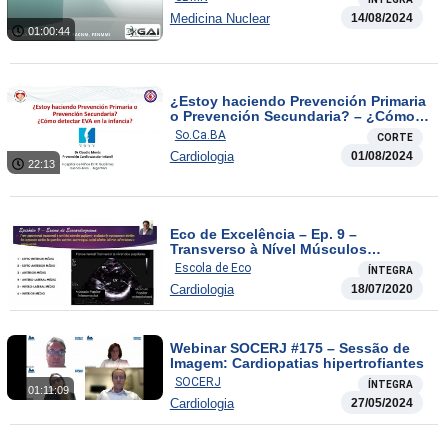
Medicina Nuclear
14/08/2024
01:00:44
¿Estoy haciendo Prevención Primaria
o Prevención Secundaria? – ¿Cómo
detectar EVA en la infancia?
So.Ca.BA
CORTE
Cardiologia
01/08/2024
22:13
Eco de Excelência – Ep. 9 –
Transverso à Nível Músculos
Papilares
Escola de Eco
ÍNTEGRA
Cardiologia
18/07/2020
Webinar SOCERJ #175 – Sessão de
Imagem: Cardiopatias hipertrofiantes
SOCERJ
ÍNTEGRA
01:11:09
Cardiologia
27/05/2024