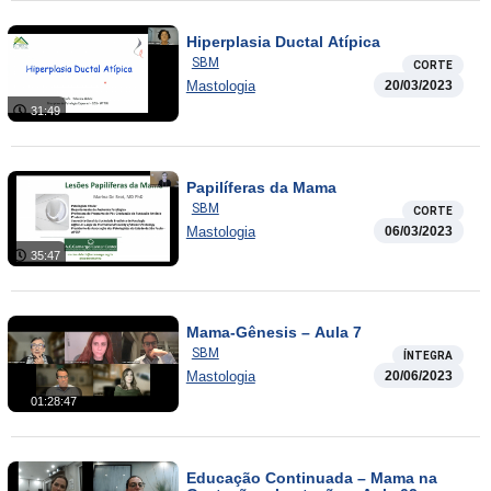
Hiperplasia Ductal Atípica
SBM
CORTE
Mastologia
20/03/2023
31:49
Papilíferas da Mama
SBM
CORTE
Mastologia
06/03/2023
35:47
Mama-Gênesis – Aula 7
SBM
ÍNTEGRA
Mastologia
20/06/2023
01:28:47
Educação Continuada – Mama na