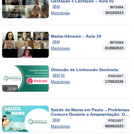
Gestação e Lactação – Aula 02
SBM
ÍNTEGRA
Mastologia
30/10/2023
1:27:07
Mama-Gênesis – Aula 10
SBM
ÍNTEGRA
Mastologia
01/08/2023
Omissão de Linfonodo Sentinela
SBM SC
PODCAST
Mastologia
17/06/2026
37:50
Saúde da Mama em Pauta – Problemas
Comuns Durante a Amamentação: O
que Faço para Resolver?
SBM
PODCAST
Mastologia
08/08/2023