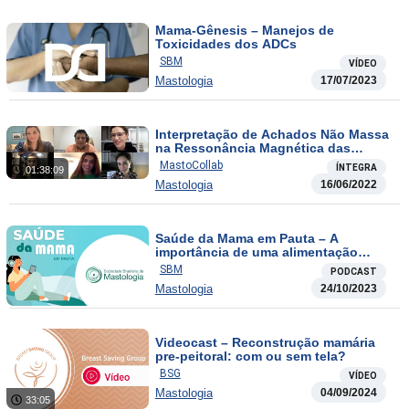
Mama-Gênesis – Manejos de
Toxicidades dos ADCs
SBM
VÍDEO
Mastologia
17/07/2023
Interpretação de Achados Não Massa
na Ressonância Magnética das
Mamas
MastoCollab
ÍNTEGRA
01:38:09
Mastologia
16/06/2022
Saúde da Mama em Pauta – A
importância de uma alimentação
saudável para o câncer de mama
SBM
PODCAST
Mastologia
24/10/2023
Videocast – Reconstrução mamária
pre-peitoral: com ou sem tela?
BSG
VÍDEO
Mastologia
04/09/2024
33:05