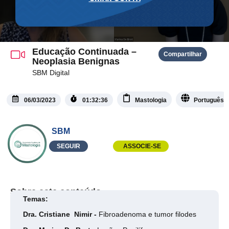
Educação Continuada –
Compartilhar
Neoplasia Benignas
SBM Digital
06/03/2023
01:32:36
Mastologia
Português
SBM
SEGUIR
ASSOCIE-SE
Sobre este conteúdo
Temas:
Dra. Cristiane Nimir -
Fibroadenoma e tumor filodes