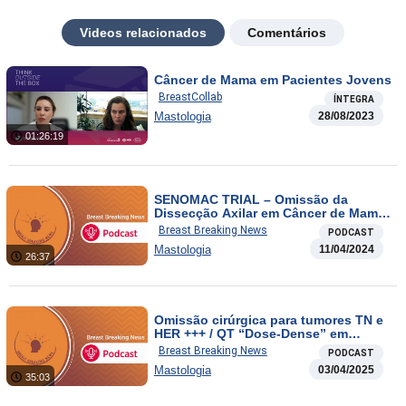
Videos relacionados
Comentários
Câncer de Mama em Pacientes Jovens
BreastCollab
ÍNTEGRA
Mastologia
28/08/2023
01:26:19
SENOMAC TRIAL – Omissão da
Dissecção Axilar em Câncer de Mama:
Resultados Promissores em Cinco
Breast Breaking News
PODCAST
Anos/Oncotype Dx – escore 16-25:
Mastologia
11/04/2024
Teria a QT um real benefício?
26:37
Omissão cirúrgica para tumores TN e
HER +++ / QT “Dose-Dense” em
câncer de mama RE positivo
Breast Breaking News
PODCAST
Mastologia
03/04/2025
35:03