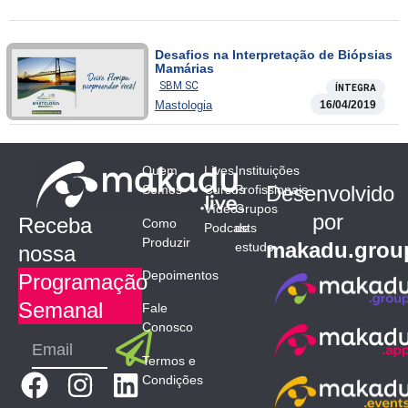
Desafios na Interpretação de Biópsias
Mamárias
SBM SC
ÍNTEGRA
Mastologia
16/04/2019
Quem
Lives
Instituições
Desenvolvido
Somos
Cursos
Profissionais
Vídeos
Grupos
por
Receba
Como
Podcasts
de
Produzir
makadu.grou
estudo
nossa
Depoimentos
Programação
Semanal
Fale
Conosco
Submit
Email
Termos e
F
I
L
Condições