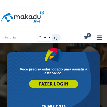
Ir
Main
para
Men
o
conteúdo
Pesquisar
...
Você precisa estar logado para assistir a
este vídeo.