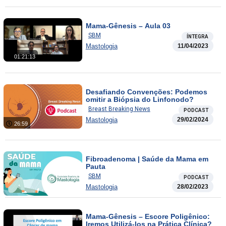
Mama-Gênesis – Aula 03
SBM
ÍNTEGRA
Mastologia
11/04/2023
01:21:13
Desafiando Convenções: Podemos
omitir a Biópsia do Linfonodo?
Breast Breaking News
PODCAST
Mastologia
29/02/2024
26:59
Fibroadenoma | Saúde da Mama em
Pauta
SBM
PODCAST
Mastologia
28/02/2023
Mama-Gênesis – Escore Poligênico:
Iremos Utilizá-los na Prática Clínica?