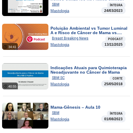
SBM
ÍNTEGRA
Mastologia
24/03/2023
Poluição Ambiental vs Tumor Luminal
A e Risco de Câncer de Mama vs.
Contracepção Hormonal
Breast Breaking News
PODCAST
Mastologia
13/11/2025
34:41
Indicações Atuais para Quimioterapia
Neoadjuvante no Câncer de Mama
SBM SC
CORTE
Mastologia
25/05/2018
40:55
Mama-Gênesis – Aula 10
SBM
ÍNTEGRA
Mastologia
01/08/2023