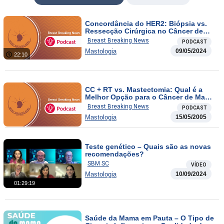
Concordância do HER2: Biópsia vs.
Ressecção Cirúrgica no Câncer de
Mama
Breast Breaking News
PODCAST
Mastologia
09/05/2024
22:10
CC + RT vs. Mastectomia: Qual é a
Melhor Opção para o Câncer de Mama
Inicial? / Composição Corporal:
Breast Breaking News
PODCAST
Impacto na Toxicidade do T-DXd no
Mastologia
15/05/2005
Câncer de Mama
Teste genético – Quais são as novas
recomendações?
SBM SC
VÍDEO
Mastologia
10/09/2024
01:29:19
Saúde da Mama em Pauta – O Tipo de