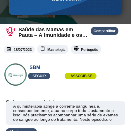
Saúde das Mamas em
Compartilhar
Pauta – A Imunidade e os
Principais Exames de
Sangue
18/07/2023
Mastologia
Português
SBM
SEGUIR
ASSOCIE-SE
Sobre este conteúdo
A quimioterapia atinge a corrente sanguínea e,
consequentemente, atua no corpo todo. Justamente por
isso, nós precisamos acompanhar uma série de exames
de sangue ao longo do tratamento. Neste episódio, o
mastologista Dr. Leonardo Ribeiro abordará os efeitos
da quimioterapia na possibilidade de anemia, queda da