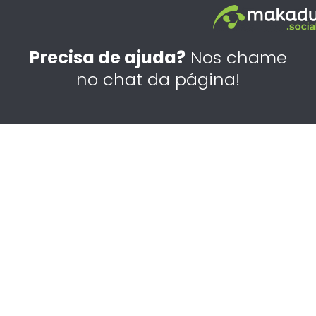
c
s
n
e
t
k
b
a
e
Precisa de ajuda?
Nos chame
o
g
d
no chat da página!
o
r
i
k
a
n
m