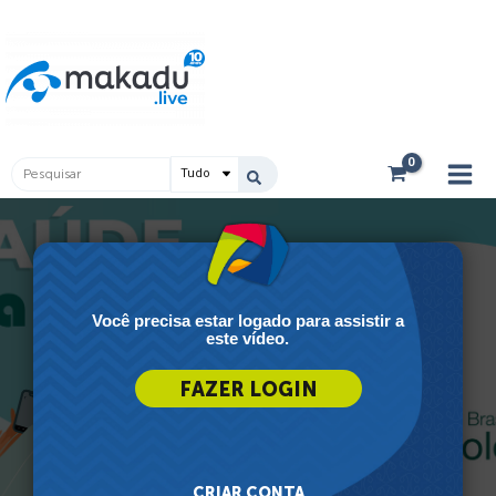
Ir
Main
para
Men
o
conteúdo
Pesquisar
...
Você precisa estar logado para assistir a
este vídeo.