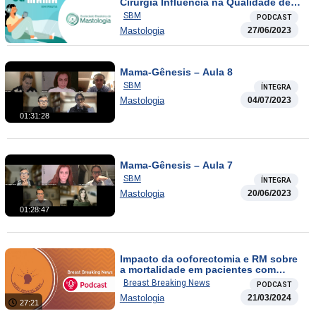
Cirurgia Influencia na Qualidade de
Vida?
SBM
PODCAST
Mastologia
27/06/2023
Mama-Gênesis – Aula 8
SBM
ÍNTEGRA
Mastologia
04/07/2023
01:31:28
Mama-Gênesis – Aula 7
SBM
ÍNTEGRA
Mastologia
20/06/2023
01:28:47
Impacto da ooforectomia e RM sobre
a mortalidade em pacientes com
mutação BRCA 1 e BRCA 2 e última
Breast Breaking News
PODCAST
recomendação da ASCO para terapia
Mastologia
21/03/2024
alvo endócrina em tumor luminal
27:21
metastático