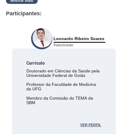
Mostrar mais
imunidade e outras alterações laboratoriais. Não perca!
Participantes:
Leonardo Ribeiro Soares
Palestrante
Currículo
Doutorado em Ciências da Saúde pela
Universidade Federal de Goiás
Professor da Faculdade de Medicina
da UFG
Membro da Comissão do TEMA da
SBM
VER PERFIL