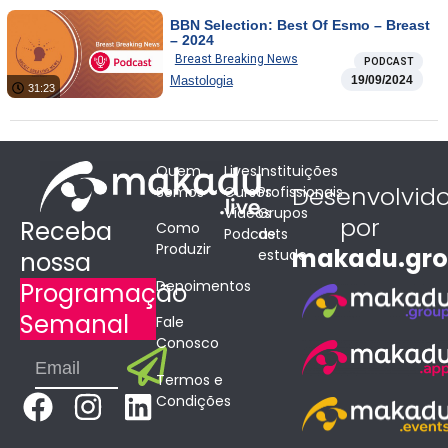
BBN Selection: Best Of Esmo – Breast
– 2024
Breast Breaking News
PODCAST
Mastologia
19/09/2024
31:23
Quem
Lives
Instituições
Desenvolvid
Somos
Cursos
Profissionais
Vídeos
Grupos
por
Receba
Como
Podcasts
de
Produzir
makadu.gr
estudo
nossa
Depoimentos
Programação
Semanal
Fale
Conosco
Submit
Email
Termos e
F
I
L
Condições
a
n
i