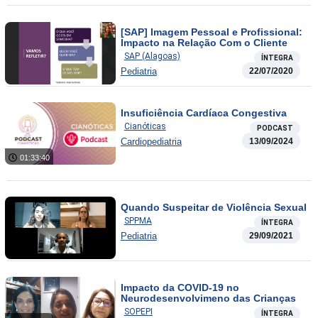
[SAP] Imagem Pessoal e Profissional:
Impacto na Relação Com o Cliente
SAP (Alagoas)
ÍNTEGRA
Pediatria
22/07/2020
Insuficiência Cardíaca Congestiva
Cianóticas
PODCAST
Cardiopediatria
13/09/2024
01:33:40
Quando Suspeitar de Violência Sexual
SPPMA
ÍNTEGRA
Pediatria
29/09/2021
Impacto da COVID-19 no
Neurodesenvolvimeno das Crianças
SOPEPI
ÍNTEGRA