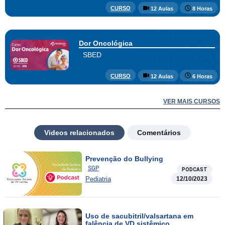
CURSO
12 Aulas
8 Horas
Dor Oncológica
SBED
CURSO
12 Aulas
6 Horas
VER MAIS CURSOS
Videos relacionados
Comentários
Prevenção do Bullying
SGP
PODCAST
Pediatria
12/10/2023
Uso de sacubitril/valsartana em
falência de VD sistêmico