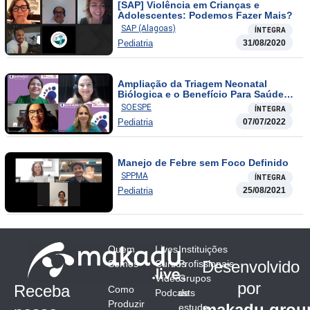
[SAP] Violência em Crianças e
Adolescentes: Podemos Fazer Mais?
SAP (Alagoas)
ÍNTEGRA
Pediatria
31/08/2020
Ampliação da Triagem Neonatal
Biólogica e o Benefício Para Saúde
dos Recém Nascidos.
SOESPE
ÍNTEGRA
Pediatria
07/07/2022
Manejo de Febre sem Foco Definido
SPPMA
ÍNTEGRA
Pediatria
25/08/2021
Quem
Lives
Instituições
Desenvolvido
Somos
Cursos
Profissionais
Vídeos
Grupos
por
Receba
Como
Podcasts
de
Produzir
makadu.grou
estudo