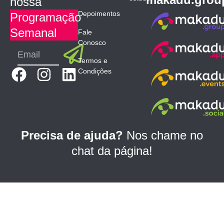
nossa
Depoimentos
Programação
Semanal
Fale
Conosco
Submit
Email
Termos e
F
I
L
Condições
a
n
i
c
s
n
e
t
k
b
a
e
Precisa de ajuda?
Nos chame no
o
g
d
chat da página!
o
r
i
k
a
n
m