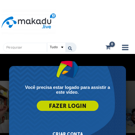
Ir
Main
para
Men
o
conteúdo
Pesquisar
...
Você precisa estar logado para assistir a
este vídeo.