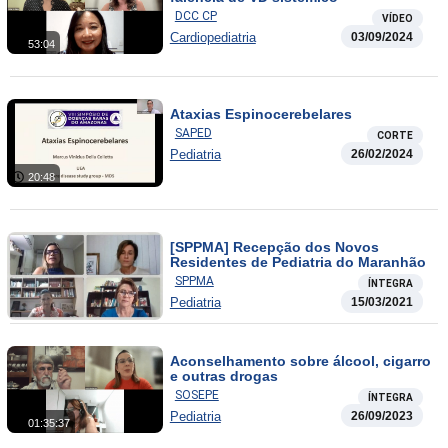
DCC CP
VÍDEO
Cardiopediatria
03/09/2024
53:04
Ataxias Espinocerebelares
SAPED
CORTE
Pediatria
26/02/2024
20:48
[SPPMA] Recepção dos Novos
Residentes de Pediatria do Maranhão
SPPMA
ÍNTEGRA
Pediatria
15/03/2021
Aconselhamento sobre álcool, cigarro
e outras drogas
SOSEPE
ÍNTEGRA
Pediatria
26/09/2023
01:35:37