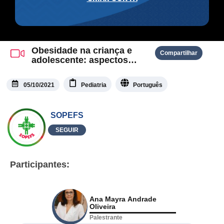
Obesidade na criança e
Compartilhar
adolescente: aspectos
clinicos e tratamento
05/10/2021
Pediatria
Português
SOPEFS
SEGUIR
Participantes:
Ana Mayra Andrade
Oliveira
Palestrante