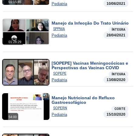
01:15:45
Pediatria
10/06/2021
Manejo da Infecção Do Trato Urinário
SPPMA
ÍNTEGRA
Pediatria
28/04/2021
01:28:29
[SOPEPE] Vacinas Meningocócicas e
Perspectivas das Vacinas COVID
SOPEPE
ÍNTEGRA
Pediatria
13/08/2020
Manejo Nutricional do Refluxo
Gastroesofágico
SOPERN
CORTE
Pediatria
15/10/2020
54:00