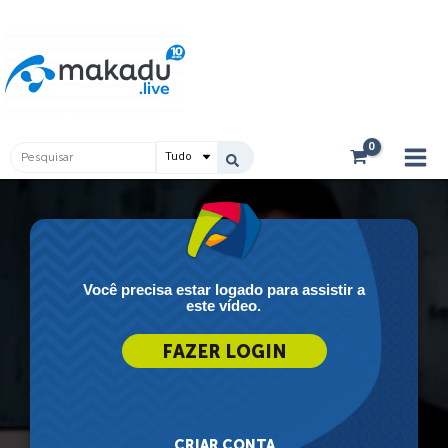
Ir
Main
para
Men
o
conteúdo
Pesquisar
...
Você precisa estar logado para assistir a
este vídeo.