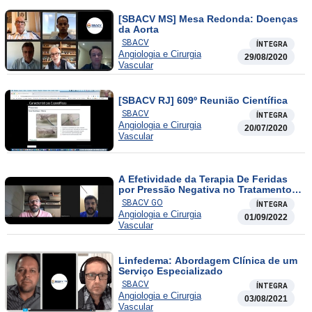
[SBACV MS] Mesa Redonda: Doenças
da Aorta
SBACV
ÍNTEGRA
Angiologia e Cirurgia
29/08/2020
Vascular
[SBACV RJ] 609º Reunião Científica
SBACV
ÍNTEGRA
Angiologia e Cirurgia
20/07/2020
Vascular
A Efetividade da Terapia De Feridas
por Pressão Negativa no Tratamento
de Lesões Vasculares
SBACV GO
ÍNTEGRA
Angiologia e Cirurgia
01/09/2022
Vascular
Linfedema: Abordagem Clínica de um
Serviço Especializado
SBACV
ÍNTEGRA
Angiologia e Cirurgia
03/08/2021
Vascular