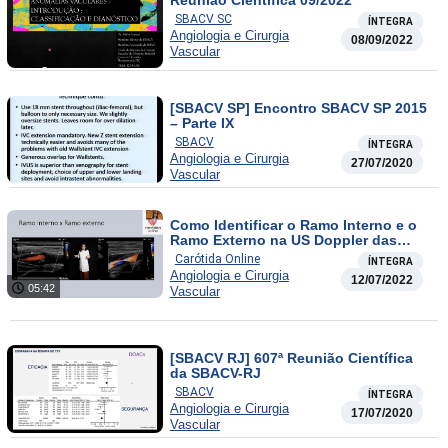
SBACV SC
ÍNTEGRA
Angiologia e Cirurgia
08/09/2022
Vascular
[SBACV SP] Encontro SBACV SP 2015
– Parte IX
SBACV
ÍNTEGRA
Angiologia e Cirurgia
27/07/2020
Vascular
Como Identificar o Ramo Interno e o
Ramo Externo na US Doppler das
Artérias Carótidas
Carótida Online
ÍNTEGRA
Angiologia e Cirurgia
12/07/2022
05:42
Vascular
[SBACV RJ] 607ª Reunião Científica
da SBACV-RJ
SBACV
ÍNTEGRA
Angiologia e Cirurgia
17/07/2020
Vascular