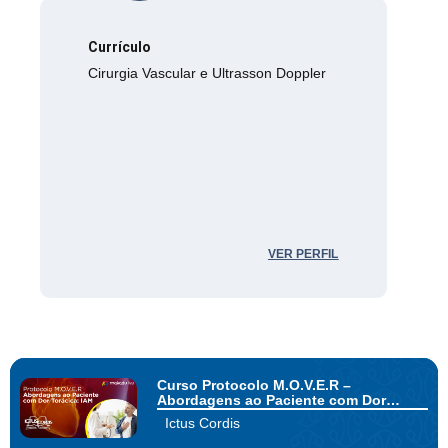
Currículo
Cirurgia Vascular e Ultrasson Doppler
VER PERFIL
Curso Protocolo M.O.V.E.R –
Abordagens ao Paciente com Dor
Torácica: IAM
Ictus Cordis