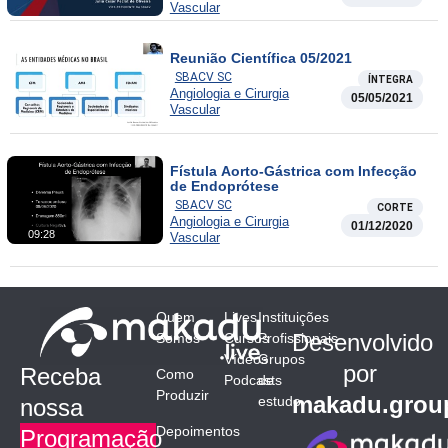
Vascular
Reunião Científica 05/2021
SBACV SC
ÍNTEGRA
Angiologia e Cirurgia
05/05/2021
Vascular
Fístula Aorto-Gástrica com Infecção
de Endoprótese
SBACV SC
CORTE
Angiologia e Cirurgia
01/12/2020
09:28
Vascular
Quem
Lives
Instituições
Desenvolvido
Somos
Cursos
Profissionais
Vídeos
Grupos
por
Receba
Como
Podcasts
de
Produzir
makadu.grou
estudo
nossa
Depoimentos
Programação