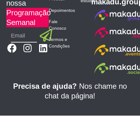
makadu.grou
estudo
nossa
Depoimentos
Programação
Semanal
Fale
Conosco
Submit
Email
Termos e
F
I
L
Condições
a
n
i
c
s
n
e
t
k
b
a
e
Precisa de ajuda?
Nos chame no
o
g
d
chat da página!
o
r
i
k
a
n
m