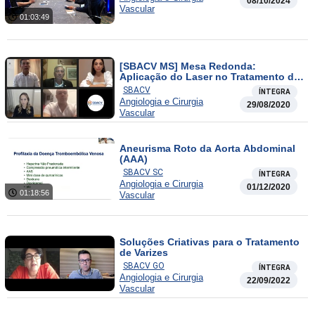
08/10/2024
Vascular
01:03:49
[SBACV MS] Mesa Redonda:
Aplicação do Laser no Tratamento de
Varizes
SBACV
ÍNTEGRA
Angiologia e Cirurgia
29/08/2020
Vascular
Aneurisma Roto da Aorta Abdominal
(AAA)
SBACV SC
ÍNTEGRA
Angiologia e Cirurgia
01/12/2020
01:18:56
Vascular
Soluções Criativas para o Tratamento
de Varizes
SBACV GO
ÍNTEGRA
Angiologia e Cirurgia
22/09/2022
Vascular