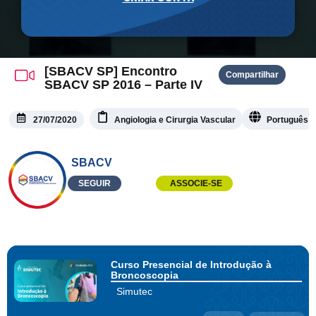
[SBACV SP] Encontro
Compartilhar
SBACV SP 2016 – Parte IV
27/07/2020
Angiologia e Cirurgia Vascular
Português
SBACV
SEGUIR
ASSOCIE-SE
Curso Presencial de Introdução à
Broncoscopia
Simutec