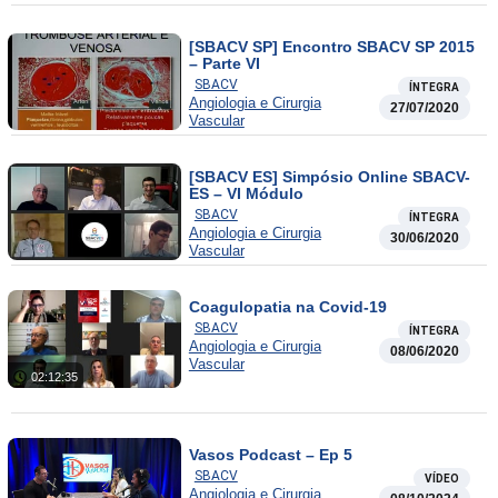
[SBACV SP] Encontro SBACV SP 2015
– Parte VI
SBACV
ÍNTEGRA
Angiologia e Cirurgia
27/07/2020
Vascular
[SBACV ES] Simpósio Online SBACV-
ES – VI Módulo
SBACV
ÍNTEGRA
Angiologia e Cirurgia
30/06/2020
Vascular
Coagulopatia na Covid-19
SBACV
ÍNTEGRA
Angiologia e Cirurgia
08/06/2020
Vascular
02:12:35
Vasos Podcast – Ep 5
SBACV
VÍDEO
Angiologia e Cirurgia