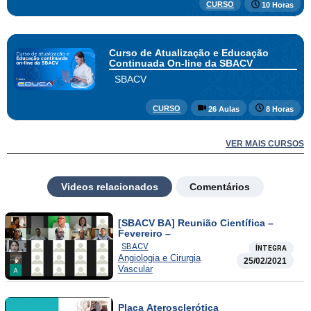
CURSO
10 Horas
Curso de Atualização e Educação
Continuada On-line da SBACV
SBACV
CURSO
26 Aulas
8 Horas
VER MAIS CURSOS
Videos relacionados
Comentários
[SBACV BA] Reunião Científica –
Fevereiro –
SBACV
ÍNTEGRA
Angiologia e Cirurgia
25/02/2021
Vascular
Placa Aterosclerótica