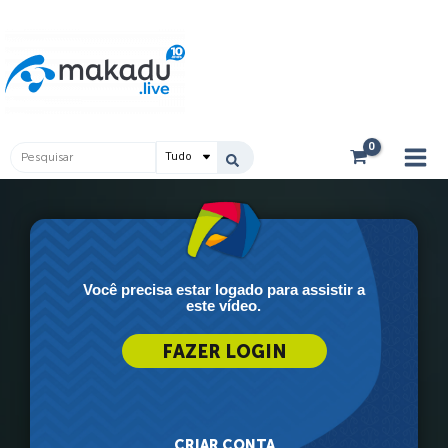
Ir
Main
para
Men
o
conteúdo
Pesquisar
...
Você precisa estar logado para assistir a
este vídeo.