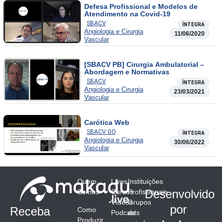
Defesa Profissional e Modelos de
Atendimento na Covid-19
SBACV
ÍNTEGRA
Angiologia e Cirurgia
11/06/2020
Vascular
[SBACV PB] Cirurgia Ambulatorial –
Abordagem e Normativas
SBACV
ÍNTEGRA
Angiologia e Cirurgia
23/03/2021
Vascular
Carótica Web
SBACV GO
ÍNTEGRA
Angiologia e Cirurgia
30/06/2022
Vascular
Quem
Lives
Instituições
Desenvolvido
Somos
Cursos
Profissionais
Vídeos
Grupos
por
Receba
Como
Podcasts
de
Produzir