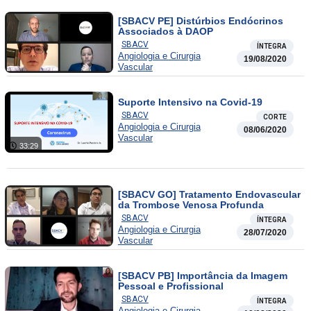
[SBACV PE] Distúrbios Endócrinos
Associados à DAOP
SBACV
ÍNTEGRA
Angiologia e Cirurgia
19/08/2020
Vascular
Suporte Intensivo na Covid-19
SBACV
CORTE
Angiologia e Cirurgia
08/06/2020
Vascular
33:29
[SBACV GO] Tratamento Endovascular
da Trombose Venosa Profunda
SBACV
ÍNTEGRA
Angiologia e Cirurgia
28/07/2020
Vascular
[SBACV PB] Importância da Imagem
Pessoal e Profissional
SBACV
ÍNTEGRA
Angiologia e Cirurgia