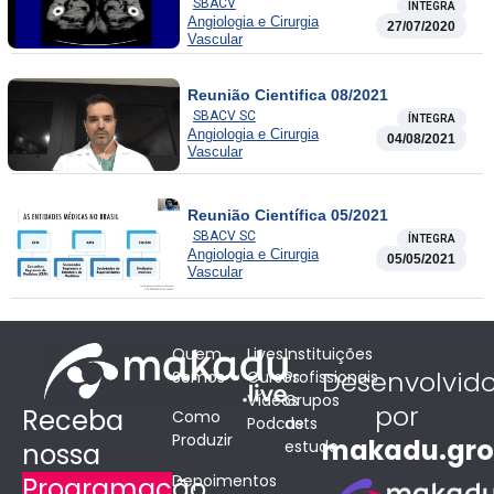
SBACV
ÍNTEGRA
Angiologia e Cirurgia
27/07/2020
Vascular
Reunião Cientifica 08/2021
SBACV SC
ÍNTEGRA
Angiologia e Cirurgia
04/08/2021
Vascular
Reunião Científica 05/2021
SBACV SC
ÍNTEGRA
Angiologia e Cirurgia
05/05/2021
Vascular
Quem
Lives
Instituições
Desenvolvid
Somos
Cursos
Profissionais
Vídeos
Grupos
por
Receba
Como
Podcasts
de
Produzir
makadu.gr
estudo
nossa
Depoimentos
Programação