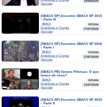
10/08/2020
Vascular
[SBACV SP] Encontro SBACV SP 2015
– Parte XI
SBACV
ÍNTEGRA
Angiologia e Cirurgia
27/07/2020
Vascular
[SBACV SP] Encontro SBACV SP 2016
– Parte I
SBACV
ÍNTEGRA
Angiologia e Cirurgia
27/07/2020
Vascular
[SBACV PB] Varizes Pélvicas: O que
temos de novo?
SBACV
ÍNTEGRA
Angiologia e Cirurgia
21/07/2020
Vascular
[SBACV SP] Encontro SBACV SP 2015
– Parte X