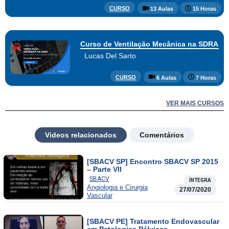
CURSO
13 Aulas
15 Horas
Curso de Ventilação Mecânica na SDRA
Lucas Del Sarto
CURSO
6 Aulas
7 Horas
VER MAIS CURSOS
Videos relacionados
Comentários
[SBACV SP] Encontro SBACV SP 2015
– Parte VII
SBACV
ÍNTEGRA
Angiologia e Cirurgia
27/07/2020
Vascular
[SBACV PE] Tratamento Endovascular
em Patologias Pélvicas