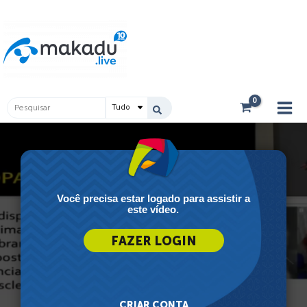
Ir
Main
para
Men
o
conteúdo
Pesquisar
...
Você precisa estar logado para assistir a
este vídeo.